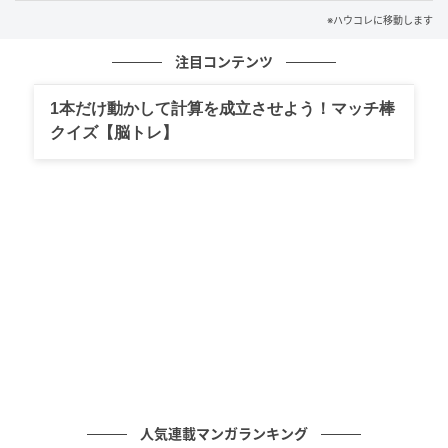
※ハウコレに移動します
「あなたのお母様から、すごい荷物が届いて……ちょっ
注目コンテンツ
と、すぐ来てくれない？」何があったのかわからない
まま義母の家に駆けつけると、リビングの大きな桐箱
1本だけ動かして計算を成立させよう！マッチ棒
と、便箋数枚にわたる母の手紙がテーブルに広げられ
クイズ【脳トレ】
ていました。
漆器の老舗、と書かれた箱書きが見えます。義母は便
箋を握ったまま、私の顔を見て「ごめんなさい」と一
言。今までの嫌味とは別人のような表情でした。
そして...
手紙には、母らしい控えめな言葉が綴られていたそう
です。「お電話を何度かおかけしたのですが、お留守
のようで」「いつも季節のお品を受け取っていただき
人気連載マンガランキング
ありがとうございます」と。義母は留守電を聞かない