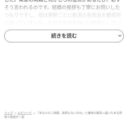
そう言われるのです。結婚の挨拶も丁寧にお伺いした
つもりですし、母は季節ごとに新潟の名産品を義母宛
に送っていました。お盆や年末年始には電話もしてい
るはずです。
続きを読む
「お母さん、両親は何度もお品を送ってますし、電話
もしてると思うのですが……」
そう伝えても、義母は「あら、そうだったかしら」と
曖昧に流すばかり。
実家の母の困った顔
ある日、実家に帰った私は思い切って母に尋ねまし
た。「お義母さんに、ちゃんとご挨拶できてる？何か
トップ
エピソード
「あなたのご両親、挨拶もないのね」と嫌味の義母→届いたある荷
物で態度が一変
粗相があったかな」母は少し考えてから、「電話はか
けているのよ。でも、いつも留守番電話なの」と答え