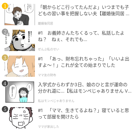
自分の習慣を、その日初めて省みたようでした。
「朝からどこ行ってたんだよ」いつまでも子
どもの習い事を把握しない夫【離婚後同居 Vo
l.1】
翌日、義母から再び電話がかかってきました。「今
離婚後同居
度、ご両親に直接お礼を申し上げに行きたいわ」あの
#1 お義姉さんたちくるって、私話したよ
嫌味ばかりだった義母が、別人のような口調で話して
ね？ ねぇ、それでも…
いたのです。
ぜんぶ私のせい
#1 「あっ、財布忘れちゃった」「いいよ出
母にこの話を伝えると、母は受話器の向こうで「よう
すよ〜！」これが全ての始まりでした
やく、ご縁が始まりましたね」と笑いました。長い遠
ママ友の財布
回りの末に、私の両親と義母は、ようやくちゃんと出
入学式からわずか3日、娘のひと言が運命の
会えた気がしました。
分かれ道に…【私はモンペじゃありません Vo
l.1】
（30代女性・パート）
私はモンペじゃありません
#1 「ママ、生きてるよね？」寝ていると思
本記事は、ハウコレ読者への独自アンケートに寄せら
って部屋を開けたら
れた実体験をもとに制作していますが、個人が特定さ
ママが家出した
れないよう、一部設定を変更しています。