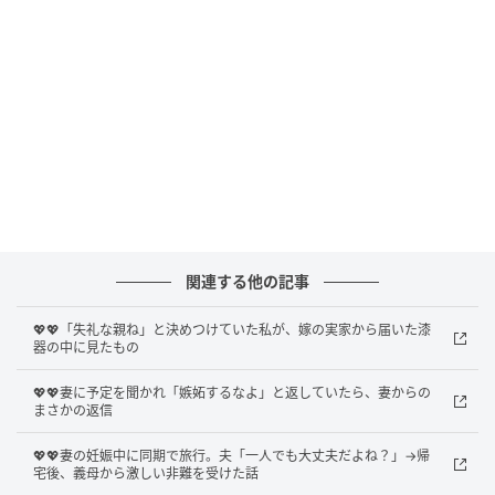
ました。
義母は留守電を聞かない人だ、と義父が言ったことが
あります。「便利だけど、聞くのは苦手なのよ」と本
人も話していたそうです。それを聞いて、ようやく腑
に落ちた気がしました。
両親はマメに連絡を取ろうとしていたのに、義母には
届いていなかったのです。けれど、それを義母に説明
したところで「私が悪いと言うの？」と怒らせてしま
関連する他の記事
いそうで、口を閉ざしていました。
💖💖「失礼な親ね」と決めつけていた私が、嫁の実家から届いた漆
器の中に見たもの
動揺した義母の電話
💖💖妻に予定を聞かれ「嫉妬するなよ」と返していたら、妻からの
まさかの返信
そんなある日、義母から珍しく電話がかかってきまし
💖💖妻の妊娠中に同期で旅行。夫「一人でも大丈夫だよね？」→帰
た。受話器の向こうの義母は、いつもと違う、戸惑っ
宅後、義母から激しい非難を受けた話
た口調でした。