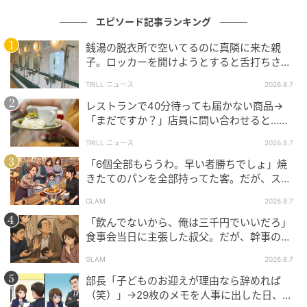
（ハウコレ編集部）
エピソード記事ランキング
銭湯の脱衣所で空いてるのに真隣に来た親
元記事で読む
子。ロッカーを開けようとすると舌打ちさ
れ…→直後、娘の放った“純粋な一言”に「心の
次の記事
TRILL ニュース
2026.8.7
中で拍手」
レストランで40分待っても届かない商品→
「なんか夫婦みたい」のひとことで動けなく
「まだですか？」店員に問い合わせると…そ
なった俺と、机に置いた合鍵の話
の後、“理不尽な対応”に「二度と行っていま
TRILL ニュース
2026.8.7
せん」
「6個全部もらうわ。早い者勝ちでしょ」焼
の記事をもっとみる
きたてのパンを全部持ってた客。だが、スタ
ッフの一言で状況が一変
GLAM
2026.8.7
「飲んでないから、俺は三千円でいいだろ」
食事会当日に主張した叔父。だが、幹事のい
とこが告げた一言とは
GLAM
2026.8.7
部長「子どものお迎えが理由なら辞めれば
（笑）」→29枚のメモを人事に出した日、部