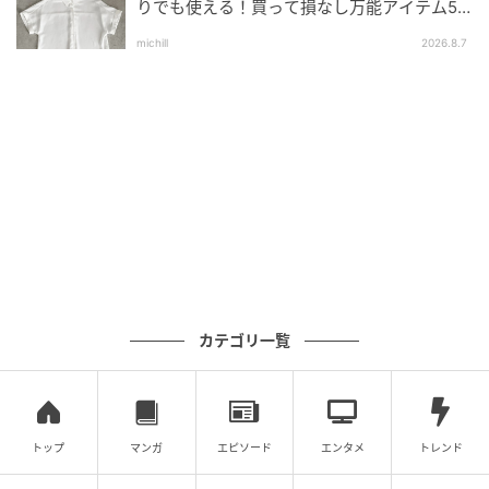
出典：Instagram
りでも使える！買って損なし万能アイテム5
選
イージーパンツとメッシュトップスの色味をリンクさ
michill
2026.8.7
せた、統一感のある上品カジュアルコーデ。メッシュ
トップスの下に濃い色味のシアーTシャツを重ねてメッ
シュを柄のように活用しつつ、淡色の上下にメリハリ
をプラスしています。小物もホワイトやブラウンのキ
レイめなもので揃えれば、よりエレガントな雰囲気を
高められそう！
落ち感のあるラインがこなれ見えの立役者に
カテゴリ一覧
トップ
マンガ
エピソード
エンタメ
トレンド