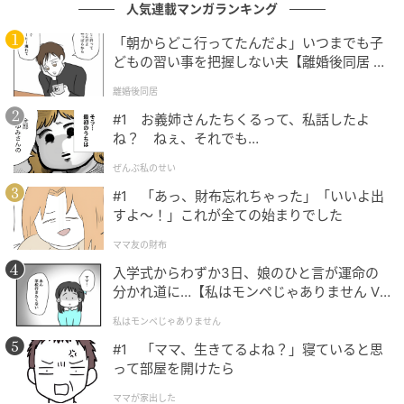
人気連載マンガランキング
インフルエンサーの@mhi_7746さんも「ラクしたい日
ほどオシャレに見えたいそんな大人世代におすすめし
「朝からどこ行ってたんだよ」いつまでも子
たい一本」と、こちらのパンツの着回しを楽しんでい
どもの習い事を把握しない夫【離婚後同居 Vo
l.1】
る様子。ナチュラルカラーのパンツの軽やかな雰囲気
離婚後同居
を頼りに、カーディガンはダークグリーンを選んで大
#1 お義姉さんたちくるって、私話したよ
人っぽく引き締めています。パンツは美しいシルエッ
ね？ ねぇ、それでも…
トとなめらかな素材感のおかげで部屋着見えしにくい
ぜんぶ私のせい
のが優秀ポイントです。
#1 「あっ、財布忘れちゃった」「いいよ出
すよ〜！」これが全ての始まりでした
ママ友の財布
色の統一感を意識して上品にまとめる
入学式からわずか3日、娘のひと言が運命の
分かれ道に…【私はモンペじゃありません Vo
l.1】
私はモンペじゃありません
#1 「ママ、生きてるよね？」寝ていると思
って部屋を開けたら
ママが家出した