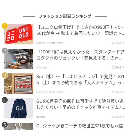
ファッション記事ランキング
【ユニクロ値下げ】でまさかの990円！ 40・
50代が今 → 秋まで着回したい♡「即戦力ト
ップス」
fashion trend news
2026.8.7
「1000円には見えなかった」スタンダードプ
ロダクツのリュックが「高見えする」の声。
2個購入する人も
All About
2026.8.7
8/5（水）〜【しまむらチラシ】で発見！ 8/1
5（土）まで予約できる「大人アイテム」っ
て？
fashion trend news
2026.8.7
GUの8月発売の新作は可愛すぎて絶対買い逃
したくない！早めのチェック推奨アイテム7
連発
michill
2026.8.7
GUシャツが夏コーデの救世主♡1枚でも羽織