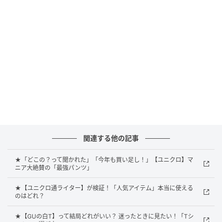
涼しげなリネン素材の風合いを活かしつつ、レーヨン
と組み合わせることでさらりと穿けそうなこちらのイ
ージーパンツ。ダボつきすぎない程度に余白を持たせ
たワイドストレートシルエットも、気楽な着心地を手
助けしてくれそう。ゴムのウエストはスピンドルコー
ドでフィット感の調整ができるので、お腹まわりが苦
しくなりにくいのも◎
軽やかなパンツでダークカラーを夏らしく
関連する他の記事
★「どこの？って聞かれた」「今年も買い足し！」【ユニクロ】マ
ニア大絶賛の「最強パンツ」
★【ユニクロ通ライター】が検証！「人気アイテム」本当に使える
のはどれ？
★【GUの白T】って結局どれがいい？ 迷ったときに見たい！「Tシ