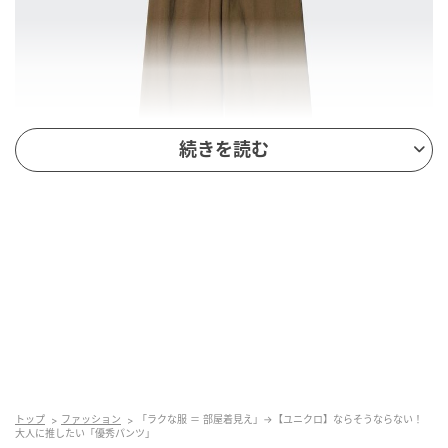
続きを読む
出典：ユニクロ
【ユニクロ】「リネンブレンドイージーパンツ」
¥2,990（税込）
トップ
ファッション
「ラクな服 ＝ 部屋着見え」→【ユニクロ】ならそうならない！
大人に推したい「優秀パンツ」