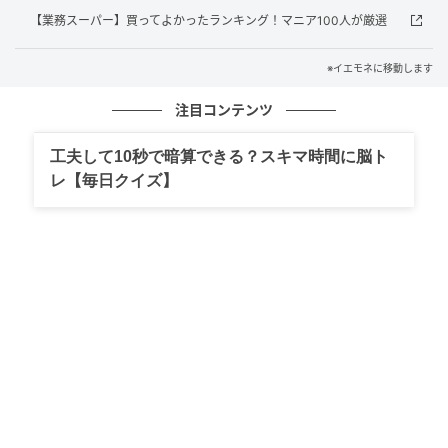
ョン作品。プレイヤーは島での生活を通じて、農作業
【業務スーパー】買ってよかったランキング！マニア100人が厳選
や釣りといった穏やかな時間を過ごしながら、自分だ
けの暮らしを築いていきます。
※イエモネに移動します
注目コンテンツ
一方で、戦闘や採掘といったアクション性のある要素
や、生産ラインを構築するクラフトシステムも用意さ
工夫して10秒で暗算できる？スキマ時間に脳ト
れており、リラックスとやり込みの両方を楽しめるバ
レ【毎日クイズ】
ランスの取れたゲームデザインになっています。
さらに、自由度の高いDIY建築や、個性豊かなNPCとの
交流要素も収録。クエストを通じて島との関係性を深
めていくことで、プレイヤーにとっての“帰りたくなる
場所”を作り上げていくゲームです。
予約特典は“限定白いスポーツカー”