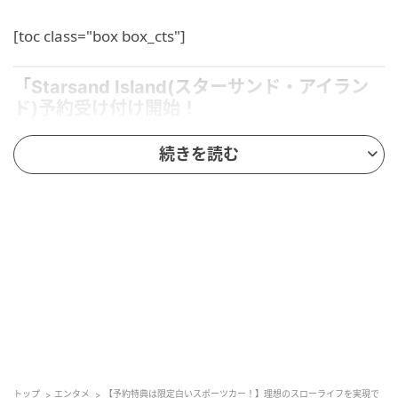
[toc class="box box_cts"]
「Starsand Island(スターサンド・アイラン
ド)予約受け付け開始！
続きを読む
Game Source Entertainment(GSE)は、Seed Sparkle
Labが開発するライフシミュレーション
RPG「Starsand Island(スターサンド・アイランド)」
(PlayStation(R)5／Nintendo Switch(TM) 2)のパッケー
ジ版の予約を受付中。発売日は2026年8月20日の予定
です。
「Starsand Island(スターサンド・アイラン
ド)」ってどんなゲーム？
トップ
エンタメ
【予約特典は限定白いスポーツカー！】理想のスローライフを実現で