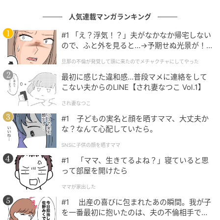
人気連載マンガランキング
#1 「え？浮気！？」夫がなかなか帰宅しない
ので、ふと外を見ると…→予期せぬ光景が！
｜旦那の不倫が発覚して頭に来たのでメチャ
旦那の不倫が発覚して頭に来たのでメチャクチャにしてやった
クチャにしてやった
最初に感じた違和感…普段マメに連絡をして
こない夫からのLINE【され妻なつこ Vol.1】
され妻なつこ
#1 子どもの実名と顔を晒すママ、大丈夫か
な？なんて心配していたら。
SNSに子供の顔を晒すママ
(C) 2026 Seed Sparkle Lab. All rights reserved.
#1 「ママ、生きてるよね？」寝ていると思
Published by Seed Sparkle Lab. Physical retail
って部屋を開けたら
version licensed to and published by Game Source
ママが家出した
Entertainment.
#1 出産の喜びに包まれたあの瞬間。我が子
パッケージ版の予約開始にあわせて、予約特典の内容
を一番最初に抱いたのは、夫の不倫相手でし