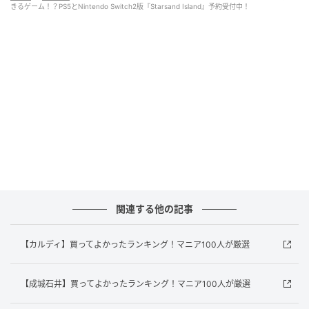
きるゲーム！？PS5とNintendo Switch2版『Starsand Island』予約受付中！
(C) 2026 Seed Sparkle Lab. All rights reserved.
関連する他の記事
Published by Seed Sparkle Lab. Physical retail
version licensed to and published by Game Source
【カルディ】買ってよかったランキング！マニア100人が厳選
Entertainment.
「Starsand Island(スターサンド・アイランド)」
【成城石井】買ってよかったランキング！マニア100人が厳選
は、“現代の桃源郷”をコンセプトにしたシミュレーシ