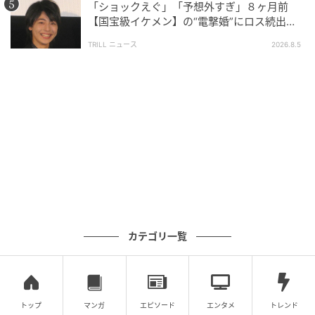
希望小売価格 ： 7,018円(税込)
「ショックえぐ」「予想外すぎ」８ヶ月前
【国宝級イケメン】の“電撃婚”にロス続出！
興収“９５億超え”シリーズで輝いた逸材
※実際の販売価格は販売店により異なる場合がありま
TRILL ニュース
2026.8.5
す。
※記事の内容はリリース発表時のものとなります。詳細
や最新情報は公式サイトでご確認ください。
【先行抽選販売】『ジョジョの奇妙な冒険』超像可動
シリーズにディオとディエゴ登場！スタンド「クレイ
ジー・ダイヤモンド」もフィギュアになったよ～
ペットとのお出かけ、暑さどうする？“一緒に涼しく出
かける”新しい暑さ対策グッズ登場！
カテゴリ一覧
手帳やノートを可愛くデコっちゃおう♪ラベラーシー
ル「Baum deco バウムデコ」で手帳活がはかどりそう
～♡
トップ
マンガ
エピソード
エンタメ
トレンド