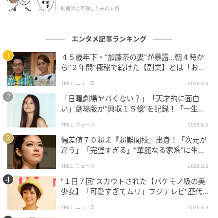
た。
も発表されました。対象期間中に購入すると、ゲーム
助産師と不倫した夫の末路
内で使用可能な限定乗り物「限定白いスポーツカー“光
速・スピアリング”」が予約特典として入手できます。
エンタメ記事ランキング
クラシカルな雰囲気と洗練されたデザインを兼ね備え
４５歳年下・“加藤茶の妻”が暴露…朝４時か
た特別な車両で、島内の移動をより快適に、そしてス
ら“２年間”極秘で続けた【副業】とは「お金
を稼ぐのって大変」
タイリッシュに楽しめるアイテムです。
TRILL ニュース
2026.8.6
「日曜劇場ヤバくない？」「天才的に面白
普段忙しいみなさんも、ゲームの中では思いっきりス
い」劇場版が“興収１５億”を記録！「一生言
ローライフしませんか。
い続ける」放送後も続く“切望の声”
TRILL ニュース
2026.8.5
『Starsand Island(スターサンド・アイランド)』製品
偏差値７０超え『超難関校』出身！「次元が
違う」「完璧すぎる」“華麗なる家系”に生ま
情報
れた【規格外の逸材】
TRILL ニュース
2026.8.5
発売日 ： 2026年8月20日
“１日７回”スカウトされた【バケモノ級の美
少女】「可愛すぎてムリ」フジテレビ“歴代N
対応機種 ： PlayStation(R)5／Nintendo Switch(TM) 2
o.1作”で輝いた『美人女優』
TRILL ニュース
2026.8.6