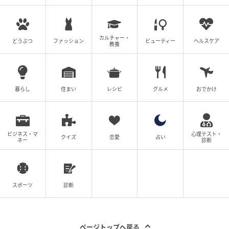
元記事で読む
カルチャー・
次の記事
どうぶつ
ファッション
ビューティー
ヘルスケア
教養
【日本初上陸】世界限定生産！『トップガ
ン』公開40周年記念グッズが新発売♪
暮らし
住まい
レシピ
グルメ
おでかけ
の記事をもっとみる
ビジネス・マ
心理テスト・
クイズ
恋愛
占い
ネー
診断
スポーツ
診断
ページトップへ戻る