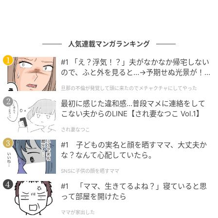
人気連載マンガランキング
#1 「え？浮気！？」夫がなかなか帰宅しない
ので、ふと外を見ると…→予期せぬ光景が！
｜旦那の不倫が発覚して頭に来たのでメチャ
旦那の不倫が発覚して頭に来たのでメチャクチャにしてやった
クチャにしてやった
最初に感じた違和感…普段マメに連絡をして
こない夫からのLINE【され妻なつこ Vol.1】
され妻なつこ
#1 子どもの実名と顔を晒すママ、大丈夫か
な？なんて心配していたら。
SNSに子供の顔を晒すママ
#1 「ママ、生きてるよね？」寝ていると思
って部屋を開けたら
ママが家出した