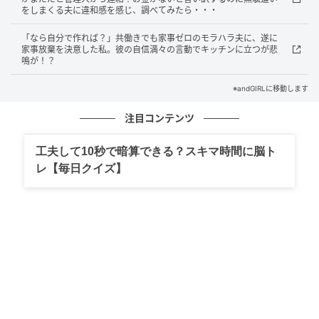
をしまくる夫に違和感を感じ、調べてみたら・・・
「なら自分で作れば？」共働きでも家事ゼロのモラハラ夫に、遂に
家事放棄を決意した私。彼の自信満々の言動でキッチンに立つが悲
鳴が！？
※andGIRLに移動します
注目コンテンツ
工夫して10秒で暗算できる？スキマ時間に脳ト
レ【毎日クイズ】
andGIRL