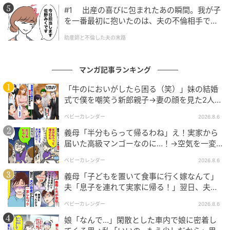
andGIRL
#1 出産の喜びに包まれたあの瞬間。我が子
を一番最初に抱いたのは、夫の不倫相手でし
た。
助産師と不倫した夫の末路
マンガ記事ランキング
「牛のにおいがしたら困る（笑）」妹の結婚
式で僕を嘲笑う新郎親子→妻の顔を見た2人が
絶句したワケ
ベビーカレンダー
2026.8.6
義母「半分もらって帰るわね」え！実家から
届いた高級マンゴーなのに…！→空気を一変
させた4歳娘の痛快な一言とは
ベビーカレンダー
2026.8.6
義母「子どもを置いて食事に行く嫁なんて」
夫「息子を連れて実家に帰る！」翌日、夫が
謝罪してきたワケ
ベビーカレンダー
2026.8.6
娘「なんで…」閑散とした車内で娘に密着し