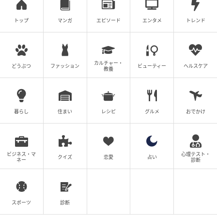
トップ
マンガ
エピソード
エンタメ
トレンド
andGIRL
カルチャー・
どうぶつ
ファッション
ビューティー
ヘルスケア
教養
暮らし
住まい
レシピ
グルメ
おでかけ
ビジネス・マ
心理テスト・
クイズ
恋愛
占い
ネー
診断
スポーツ
診断