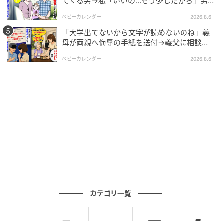
てくる男→私「いいの…もう少しだから」男
が血相を変え逃げたワケ
andGIRL
ベビーカレンダー
2026.8.6
「大学出てないから文字が読めないのね」義
母が両親へ侮辱の手紙を送付→義父に相談
後、訪れた末路とは
ベビーカレンダー
2026.8.6
カテゴリ一覧