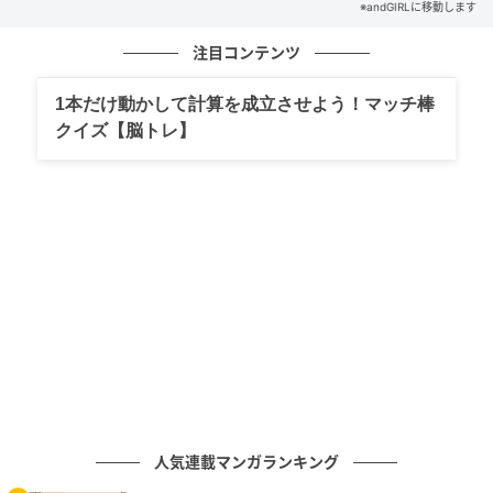
※andGIRLに移動します
文／andGIRLweb編集部
注目コンテンツ
元記事で読む
1本だけ動かして計算を成立させよう！マッチ棒
次の記事
クイズ【脳トレ】
【詔書】はなんと読む？読めたら周りから一
目置かれるかも？
の記事をもっとみる
人気連載マンガランキング