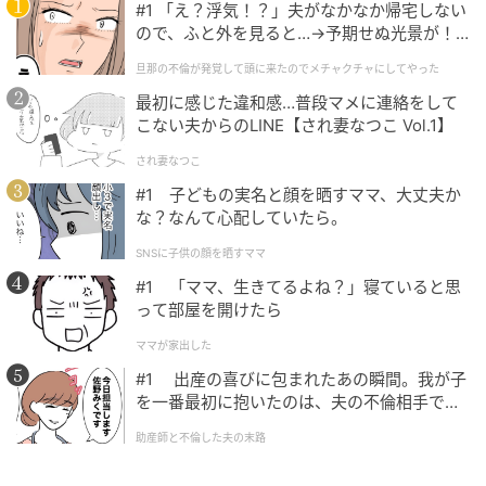
#1 「え？浮気！？」夫がなかなか帰宅しない
ので、ふと外を見ると…→予期せぬ光景が！
｜旦那の不倫が発覚して頭に来たのでメチャ
旦那の不倫が発覚して頭に来たのでメチャクチャにしてやった
クチャにしてやった
最初に感じた違和感…普段マメに連絡をして
こない夫からのLINE【され妻なつこ Vol.1】
され妻なつこ
#1 子どもの実名と顔を晒すママ、大丈夫か
な？なんて心配していたら。
SNSに子供の顔を晒すママ
#1 「ママ、生きてるよね？」寝ていると思
って部屋を開けたら
ママが家出した
#1 出産の喜びに包まれたあの瞬間。我が子
を一番最初に抱いたのは、夫の不倫相手でし
た。
助産師と不倫した夫の末路