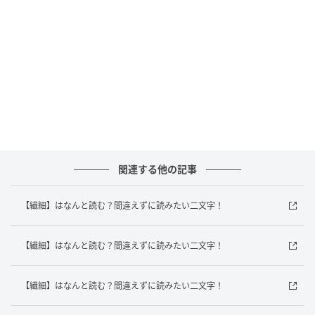
答えは？
この問題のポイントも計算の順番です。計算の正しい
順番は「掛け算・割り算」→「足し算・引き算」で
す。今回は掛け算と割り算だけなので、左から順番に
計算していきます。
まずは「2×10」を計算します。これは「20」ですね。
次に「20÷2」を計算します。これで「10」になりま
す。
関連する他の記事
最後に「10×4」を計算します。答えは「40」です。
【繊細】はなんと読む？間違えずに読みたい二文字！
わかりましたか？計算の順番をしっかり守ることが大
切です。普段は電卓やスマホに頼りがちな計算です
【繊細】はなんと読む？間違えずに読みたい二文字！
が、たまには自分の頭で考えてみると、意外と楽しい
ですよ！クイズで腕試しをして、計算力を鍛えておき
【繊細】はなんと読む？間違えずに読みたい二文字！
ましょう！