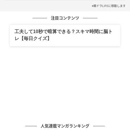
※韓ドラLIFEに移動します
『オクニョ』の育ての親を演じた名脇役というだけで
注目コンテンツ
なく、30年以上にわたって韓国ドラマを支えてきた実
力派俳優であり、2026年現在は家族との日常や子育て
工夫して10秒で暗算できる？スキマ時間に脳ト
に関する発信でも注目される存在となっている。
レ【毎日クイズ】
作品の中で見せる親しみやすさと、実生活で伝わって
くる温かな父親像が重なるところも、彼が長く愛され
ている理由のひとつなのだろう。
文=森下 薫
■【
写真】チョン・ウンピョの子供たちはいずれも名
門校の天才
元記事で読む
人気連載マンガランキング
次の記事