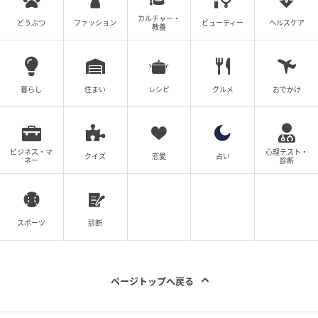
カルチャー・
どうぶつ
ファッション
ビューティー
ヘルスケア
教養
暮らし
住まい
レシピ
グルメ
おでかけ
ビジネス・マ
心理テスト・
クイズ
恋愛
占い
ネー
診断
スポーツ
診断
ページトップへ戻る