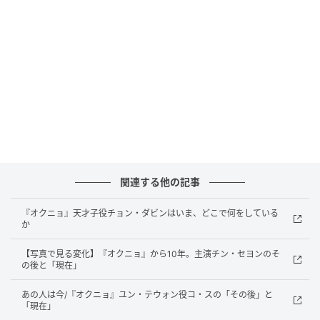
た「IQ156」の秀才であり、現在は名門大学に在学中
だという。こうしたことから数々のドラマで名脇役を
務める一方、誰もが憧れる円満な家庭を築いているこ
とでも知られ、講演会なども行っている。
では、そのチョン・ウンピョはいま何をしているの
か。
2026年4月に報じられた近況では、俳優活動だけでな
く、3児の父としての姿が大きな関心を集めていた。本
関連する他の記事
人はInstagramで、子どもたちのダイエットに関する
『オクニョ』天才子役チョン・ダビンはいま、どこで何をしている
質問へ丁寧に答え、長男は入隊後の減量に成功し、除
か
隊後もランニングとクライミングで体型を管理してい
【写真で見る変化】『オクニョ』から10年。主演チン・セヨンのそ
ること、長女も大学入学後に自宅トレーニングと食事
の後と「現在」
管理を続けていること、末っ子も自ら必要性を感じて
あの人は今/『オクニョ』ユン・テウォン役コ・スの「その後」と
継続的にトレーニングをしていることを明かしてい
「現在」
る。