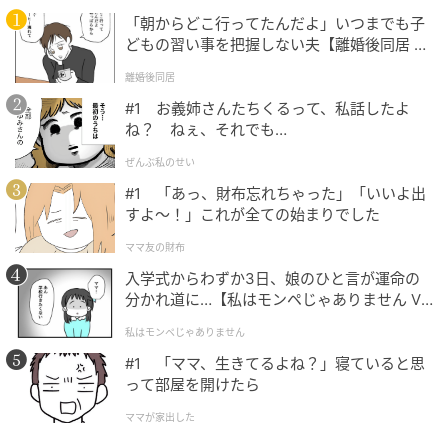
「朝からどこ行ってたんだよ」いつまでも子
Disney+配信『伝説のキッチン・ソルジャー』
どもの習い事を把握しない夫【離婚後同居 Vo
のB級テイストが大命中！視聴率も右肩上がり
l.1】
に
離婚後同居
#1 お義姉さんたちくるって、私話したよ
の記事をもっとみる
ね？ ねぇ、それでも…
ぜんぶ私のせい
#1 「あっ、財布忘れちゃった」「いいよ出
すよ〜！」これが全ての始まりでした
ママ友の財布
入学式からわずか3日、娘のひと言が運命の
分かれ道に…【私はモンペじゃありません Vo
l.1】
私はモンペじゃありません
#1 「ママ、生きてるよね？」寝ていると思
って部屋を開けたら
ママが家出した