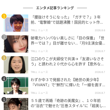
エンタメ記事ランキング
「腰抜けそうになった」「ガチで？」３年
前、“電撃婚”で話題沸騰！国民的ヒット作
『逃げ恥』で異彩放った【国宝級イケメン】
TRILL ニュース
2026.8.6
破壊力ハンパない美しさに「目の保養」「世
界一では？」目が離せない…『月9主演女優
（34歳）』“極上”美ショットがすごい
TRILL ニュース
2026.8.7
江口のりこが夫婦役で共演→「友達いなさそ
う」と誘われ２０代から心を許す【意外な親
友芸人】とは？
TRILL ニュース
2026.8.7
わずか中３で発掘された【絶世の美少年】
『VIVANT』で“鮮烈”に輝いた「一線を画す」
イケメン俳優
TRILL ニュース
2026.8.7
５５歳で再婚『奇跡の美魔女』、１０年前
の“浴衣”で魅せた“圧巻スタイル”に「超美し