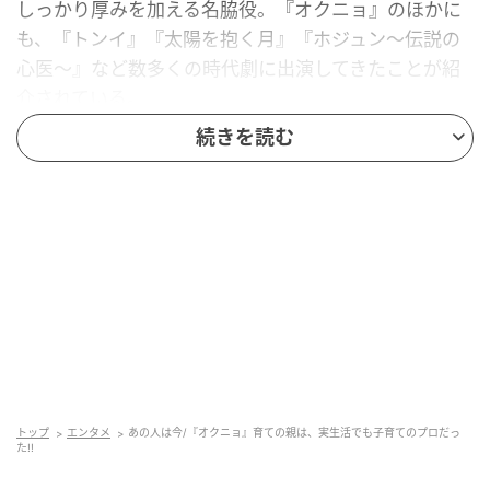
しっかり厚みを加える名脇役。『オクニョ』のほかに
も、『トンイ』『太陽を抱く月』『ホジュン～伝説の
心医～』など数多くの時代劇に出演してきたことが紹
介されている。
続きを読む
チョン・ウンピョは1966年3月27日生まれで、ソウル
芸術大学演劇科出身。1990年に演劇でデビューし、長
いキャリアの中で時代劇と現代劇の両方に出演してき
た。
受賞歴としては、百想芸術大賞新人演技賞、東亜演劇
賞演技賞、大鐘賞男子助演賞などが挙げられており、
舞台と映像の両方で着実に評価を積み重ねてきたこと
がわかる。
私生活では、2002年に12歳年下の女性キム・ハヤンさ
トップ
エンタメ
あの人は今/『オクニョ』育ての親は、実生活でも子育てのプロだっ
た!!
んと結婚し、2男1女の父となった。「IQ167」の高い
知能指数を誇る長男はソウル大学の学生で、長女もま