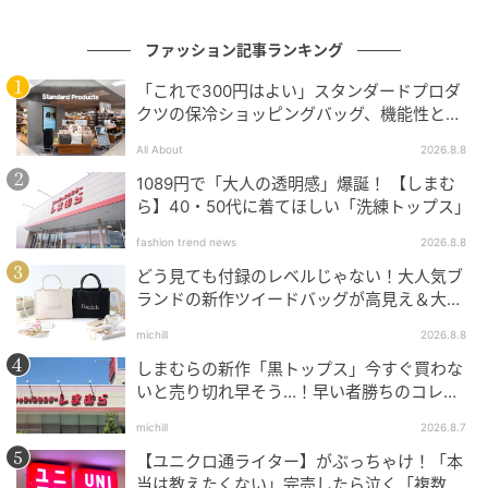
ファッション記事ランキング
「これで300円はよい」スタンダードプロダ
クツの保冷ショッピングバッグ、機能性とデ
ザインでネット大絶賛
All About
2026.8.8
1089円で「大人の透明感」爆誕！ 【しまむ
ら】40・50代に着てほしい「洗練トップス」
fashion trend news
2026.8.8
どう見ても付録のレベルじゃない！大人気ブ
ランドの新作ツイードバッグが高見え＆大容
量♡
michill
2026.8.8
しまむらの新作「黒トップス」今すぐ買わな
いと売り切れ早そう…！早い者勝ちのコレ買
いリスト
インレッドウェブ
michill
2026.8.7
【ユニクロ通ライター】がぶっちゃけ！「本
サイドオープンのデザインが光るトップス３着をレイ
当は教えたくない」完売したら泣く「複数買