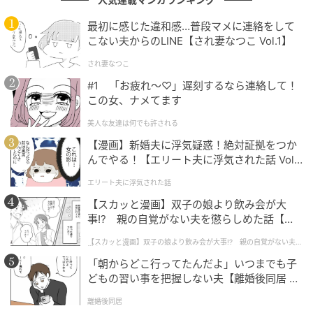
最初に感じた違和感…普段マメに連絡をして
こない夫からのLINE【され妻なつこ Vol.1】
され妻なつこ
#1 「お疲れ〜♡」遅刻するなら連絡して！
この女、ナメてます
美人な友達は何でも許される
【漫画】新婚夫に浮気疑惑！絶対証拠をつか
インレッドウェブ
んでやる！【エリート夫に浮気された話 Vol.
1】
エリート夫に浮気された話
【スカッと漫画】双子の娘より飲み会が大
事!? 親の自覚がない夫を懲らしめた話【第1
話】
【スカッと漫画】双子の娘より飲み会が大事!? 親の自覚がない夫を
懲らしめた話
「朝からどこ行ってたんだよ」いつまでも子
どもの習い事を把握しない夫【離婚後同居 Vo
l.1】
離婚後同居