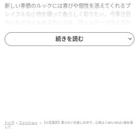
新しい季節のルックには喜びや個性を添えてくれるプ
レイフルな小物を纏って春らしく彩りたい。今季注目
のシルクツイルのスカーフは、ヴィンテージライクな
カラフルな幾何学模様を選んで首元を印象的に。
続きを読む
ミニワンピース￥473,000、スカーフ￥100,100、イヤ
リング￥107,800※すべて予定価格（すべてミュウミュ
ウ／ミュウミュウ クライアントサービス）
エプロン風ドレスを軸にワークテイストをミックス
トップ
ファッション
【小芝風花】柔らかい日差しの中で、心地よくMIU MIUに袖を通
して