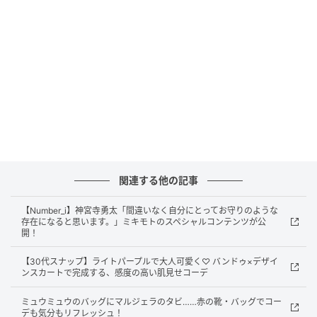
関連する他の記事
【Number_i】神宮寺勇太「間違いなく自分にとってお守りのような
存在になると思います。」ミキモトのスペシャルコンテンツが公
開！
【30代スナップ】ライトパープルで大人可愛く♡ バンドゥ×デザイ
ンスカートで完成する、感度の高い肌見せコーデ
ミュウミュウのバッグにマルジェラのタビ……赤の靴・バッグでコー
デも気分もリフレッシュ！