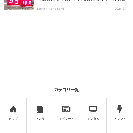
ヤリング。シャツやカシミアベスト、スラックスとい
いアイテム」
fashion trend news
2026.8.7
ったオフィスワーカー的なアイテムを、スウェードベ
ストで意図的にハズして。
シャツ￥148,500、ベスト￥247,500、レザーベスト
￥605,000、パンツ￥352,000、ベルト
￥149,600※すべて予定価格（すべてミュウミュウ／ミ
ュウミュウ クライアントサービス）
意外性のある配色が導く、プレッピーの新解釈
カテゴリ一覧
トップ
マンガ
エピソード
エンタメ
トレンド