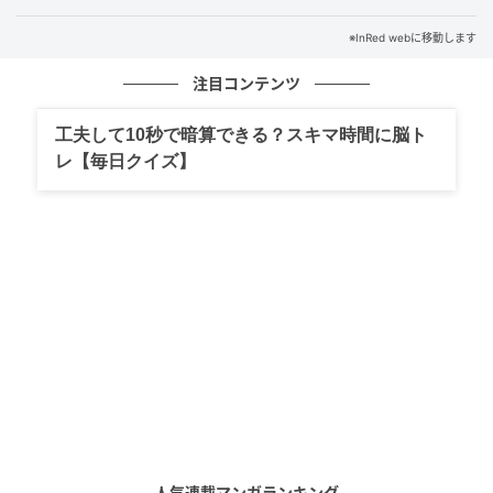
インレッドウェブ
※InRed webに移動します
レトロなフローラルドレスは、女性たちが日常的な労
働の中で纏っていたエプロンが着想源。スウェードの
注目コンテンツ
滑らかさや繊細な色合いに職人技が息づくビッグジャ
工夫して10秒で暗算できる？スキマ時間に脳ト
ケットや無骨なブーツでラフなワークテイストを融合
レ【毎日クイズ】
させて。
ジャケット￥1,243,000、ドレス￥467,500、ブーツ
￥335,500※すべて予定価格（すべてミュウミュウ／ミ
ュウミュウ クライアントサービス）
オフィスワーカーの規律に、ラフなニュアンスを重ね
て
人気連載マンガランキング