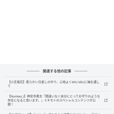
インレッドウェブ
とろみのあるストライプシャツに動きのあるスカート
というリラックスカジュアルな装いに、レースキャミ
の愛らしさでヘルシーな女っぽさを呼び込んで。レー
スキャミソール￥5,500（ケービーエフ／ケービーエ
フ ルミネエスト新宿店） シャツ￥44,660（テラ／テ
ィースクエア プレスルーム） スカート￥24,200（メゾ
関連する他の記事
ンスペシャル／メゾンスペシャル 青山店） バッグ
【小芝風花】柔らかい日差しの中で、心地よくMIU MIUに袖を通し
￥24,200（ヴィスク／S&T） ハイソックス
て
￥1,100（靴下屋／タビオ） スニーカー￥31,570（ネ
【Number_i】神宮寺勇太「間違いなく自分にとってお守りのような
ガティブスリー／ティースクエア プレスルーム）
存在になると思います。」ミキモトのスペシャルコンテンツが公
開！