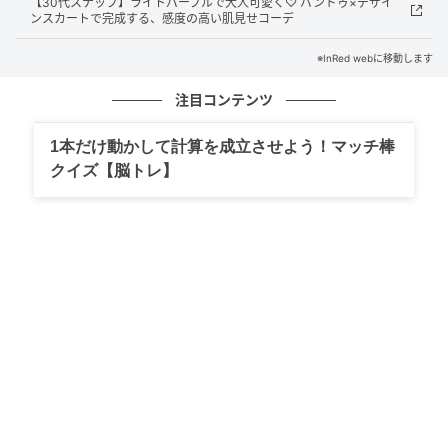
糖度高めのレースキャミはTシャツとの調和を
【30代スナップ】ライトパープルで大人可愛く♡ バンドゥ×デザイ
ンスカートで完成する、感度の高い肌見せコーデ
楽しむ
※InRed webに移動します
注目コンテンツ
1本だけ動かして計算を成立させよう！マッチ棒
クイズ【脳トレ】