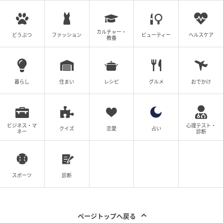
カルチャー・
どうぶつ
ファッション
ビューティー
ヘルスケア
教養
インレッドウェブ
暮らし
住まい
レシピ
グルメ
おでかけ
01_イエローとブラウンのカラーコントラストに魅
了。キャミソール￥16,940（メゾンスペシャル／メゾ
ンスペシャル 青山店） 02_ツヤのあるフレンチレース
ビジネス・マ
心理テスト・
クイズ
恋愛
占い
が愛嬌たっぷり。キャミソール￥17,600（サロン アダ
ネー
診断
ム エ ロペ）
スポーツ
診断
ページトップへ戻る