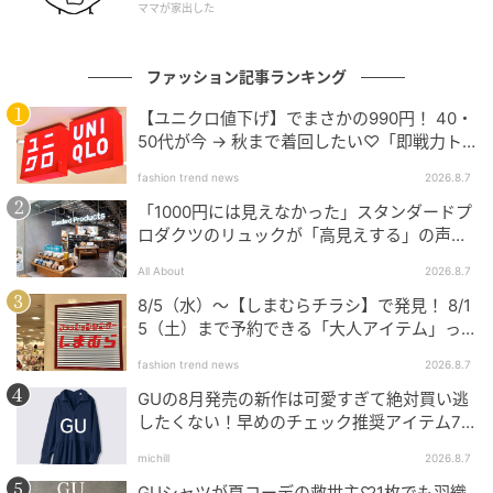
ママが家出した
WSP-R） ブレスレット￥171,600（イー・エム／イ
ー・エム アオヤマ） ソックス￥1,210（靴下屋／タビ
ファッション記事ランキング
オ） シューズ￥23,000（ティンバーランド／VF ジャ
パン）
【ユニクロ値下げ】でまさかの990円！ 40・
50代が今 → 秋まで着回したい♡「即戦力ト
ップス」
fashion trend news
2026.8.7
「1000円には見えなかった」スタンダードプ
ロダクツのリュックが「高見えする」の声。
2個購入する人も
All About
2026.8.7
8/5（水）〜【しまむらチラシ】で発見！ 8/1
5（土）まで予約できる「大人アイテム」っ
て？
fashion trend news
2026.8.7
GUの8月発売の新作は可愛すぎて絶対買い逃
したくない！早めのチェック推奨アイテム7
連発
michill
2026.8.7
GUシャツが夏コーデの救世主♡1枚でも羽織