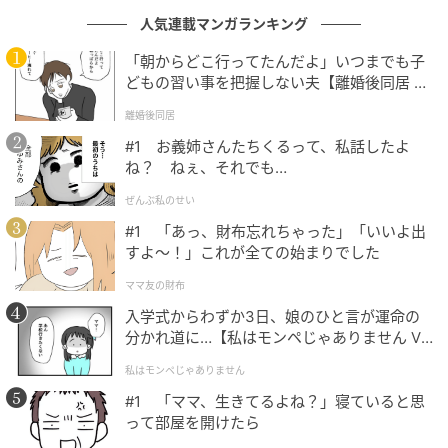
人気連載マンガランキング
「朝からどこ行ってたんだよ」いつまでも子
どもの習い事を把握しない夫【離婚後同居 Vo
l.1】
離婚後同居
#1 お義姉さんたちくるって、私話したよ
ね？ ねぇ、それでも…
ぜんぶ私のせい
インレッドウェブ
#1 「あっ、財布忘れちゃった」「いいよ出
すよ〜！」これが全ての始まりでした
可憐な花柄、ギンガムチェックに繊細レースで甘さを
盛り込んだ旬顔キャミは、あえてラフなTシャツにさら
ママ友の財布
りと重ねて大人の余裕を。レースキャミソール
入学式からわずか3日、娘のひと言が運命の
￥12,100（スローブ イエナ／スローブ イエナ 自由が
分かれ道に…【私はモンペじゃありません Vo
l.1】
丘店） プリントTシャツ￥13,200（ジェーン スミス／
私はモンペじゃありません
シップス インフォメーションセンター） ショートパン
#1 「ママ、生きてるよね？」寝ていると思
ツ￥14,300（スピック＆スパン／スピック＆スパン ル
って部屋を開けたら
ミネ有楽町店） チョーカー￥58,300（マルレナ／