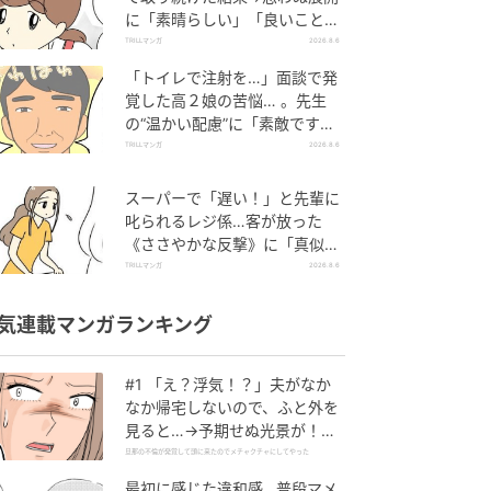
に「素晴らしい」「良いことし
ましたね」
TRILLマンガ
2026.8.6
「トイレで注射を…」面談で発
覚した高２娘の苦悩… 。先生
の“温かい配慮”に「素敵です
ね」「対応がいいね」
TRILLマンガ
2026.8.6
スーパーで「遅い！」と先輩に
叱られるレジ係…客が放った
《ささやかな反撃》に「真似し
たい！」「私もです」
TRILLマンガ
2026.8.6
気連載マンガランキング
#1 「え？浮気！？」夫がなか
なか帰宅しないので、ふと外を
見ると…→予期せぬ光景が！｜
旦那の不倫が発覚して頭に来た
旦那の不倫が発覚して頭に来たのでメチャクチャにしてやった
のでメチャクチャにしてやった
最初に感じた違和感…普段マメ