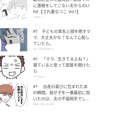
に連絡をしてこない夫からのLI
NE【され妻なつこ Vol.1】
され妻なつこ
#1 子どもの実名と顔を晒すマ
マ、大丈夫かな？なんて心配し
ていたら。
SNSに子供の顔を晒すママ
#1 「ママ、生きてるよね？」
寝ていると思って部屋を開けた
ら
ママが家出した
#1 出産の喜びに包まれたあ
の瞬間。我が子を一番最初に抱
いたのは、夫の不倫相手でし
た。
助産師と不倫した夫の末路