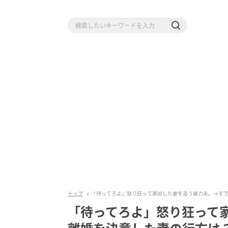
トップ
「待ってろよ」怒り狂って家出した妻を追う暴力夫。→す
「待ってろよ」怒り狂って