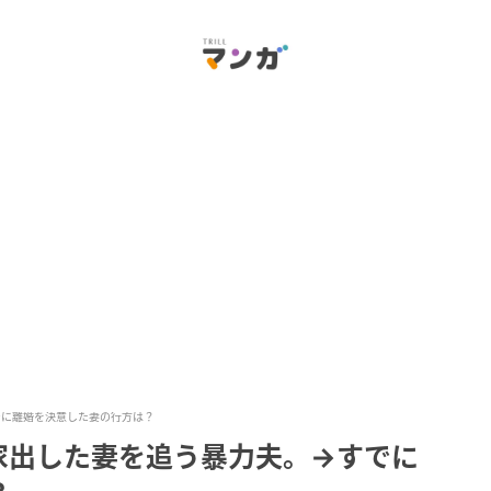
でに離婚を決意した妻の行方は？
家出した妻を追う暴力夫。→すでに