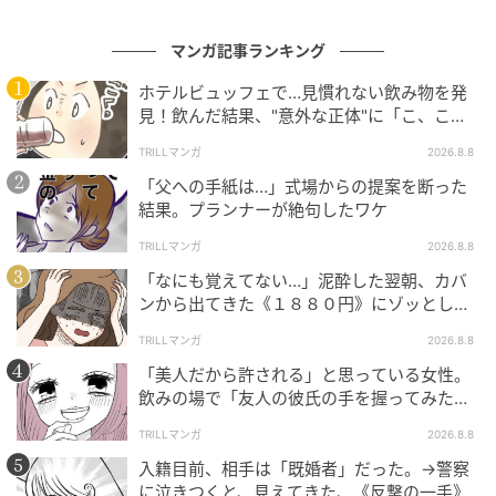
マンガ記事ランキング
ホテルビュッフェで…見慣れない飲み物を発
見！飲んだ結果、"意外な正体"に「こ、これ
は…！」
TRILLマンガ
2026.8.8
「父への手紙は…」式場からの提案を断った
結果。プランナーが絶句したワケ
TRILLマンガ
2026.8.8
「なにも覚えてない…」泥酔した翌朝、カバ
ンから出てきた《１８８０円》にゾッとした
ワケ
TRILLマンガ
2026.8.8
「美人だから許される」と思っている女性。
飲みの場で「友人の彼氏の手を握ってみた」
結果、“思わぬ反撃”に絶句
TRILLマンガ
2026.8.8
入籍目前、相手は「既婚者」だった。→警察
に泣きつくと、見えてきた、《反撃の一手》