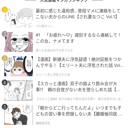
最初に感じた違和感…普段マメに連絡をして
こない夫からのLINE【され妻なつこ Vol.1】
され妻なつこ
#1 「お疲れ〜♡」遅刻するなら連絡して！
この女、ナメてます
美人な友達は何でも許される
【漫画】新婚夫に浮気疑惑！絶対証拠をつか
んでやる！【エリート夫に浮気された話 Vol.
1】
エリート夫に浮気された話
【スカッと漫画】双子の娘より飲み会が大
事!? 親の自覚がない夫を懲らしめた話【第1
話】
【スカッと漫画】双子の娘より飲み会が大事!? 親の自覚がない夫を
懲らしめた話
「朝からどこ行ってたんだよ」いつまでも子
どもの習い事を把握しない夫【離婚後同居 Vo
l.1】
離婚後同居