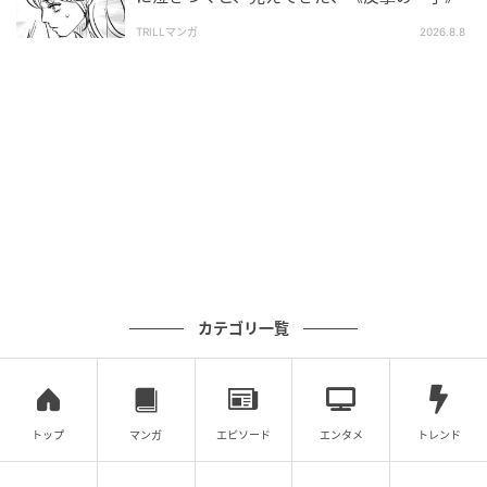
TRILLマンガ
2026.8.8
Instagram：B.B軍曹（
@b.bgunso
）
作り置きをしたのに、食べるときになんだか気が進ま
ない。そんなモヤモヤに悩むB.B軍曹さんに対し、夫・
カテゴリ一覧
髭さんが放ったのは、まさかの「ソクラテス引用」！
作り置きが悪くなるのは「食べないこと」だと語る彼
の姿に、思わず笑いながらも納得してしまいます。
トップ
マンガ
エピソード
エンタメ
トレンド
作り置きの義務感に押しつぶされそうなB.B軍曹さんの