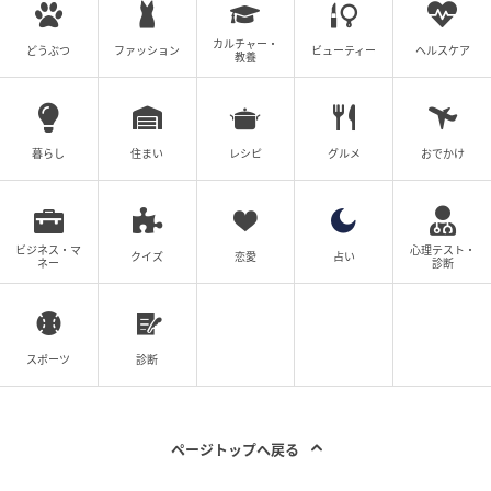
気持ちに寄り添いながら、哲学的な視点とちょっとお
どけた言葉で、食事の価値をポジティブに塗り替え
カルチャー・
どうぶつ
ファッション
ビューティー
ヘルスケア
る、そんな髭さんの説得に、読者からは「ほんとにこ
教養
の人すごい」「ソクラテス巻き込まれてて草」といっ
た共感コメントが寄せられていました。
暮らし
住まい
レシピ
グルメ
おでかけ
納得できない時こそ、笑って受け入れられる言葉が力
を持つ。そんな夫婦の絶妙な掛け合いが光る一作で
す。
ビジネス・マ
心理テスト・
クイズ
恋愛
占い
ネー
診断
Instagram：B.B軍曹（
@b.bgunso
）
※本記事は過去に配信した内容を再編集して構成して
います。
スポーツ
診断
ページトップへ戻る