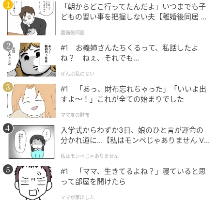
「朝からどこ行ってたんだよ」いつまでも子
どもの習い事を把握しない夫【離婚後同居 Vo
l.1】
離婚後同居
#1 お義姉さんたちくるって、私話したよ
ね？ ねぇ、それでも…
ぜんぶ私のせい
#1 「あっ、財布忘れちゃった」「いいよ出
すよ〜！」これが全ての始まりでした
ママ友の財布
入学式からわずか3日、娘のひと言が運命の
分かれ道に…【私はモンペじゃありません Vo
l.1】
私はモンペじゃありません
#1 「ママ、生きてるよね？」寝ていると思
って部屋を開けたら
ママが家出した