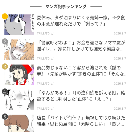
マンガ記事ランキング
夏休み、タダ泊まりにくる義姉一家。→夕食
の用意が遅れただけで「謝って？」
TRILLマンガ
2026.8.7
「警察呼ぶわよ！」お金を返さないママ友が
逆ギレ…。家に押しかけても強気な態度なワ
ケ
TRILLマンガ
2026.8.7
商品券じゃない！？客から渡された《謎の
券》→先輩が明かす“驚きの正体”に「そんな
世代差があるんですね」
TRILLマンガ
2026.8.7
「なんかある！」耳の違和感を訴える娘。確
認すると…判明した"正体"に「え…？」
TRILLマンガ
2026.8.7
店長「バイトが有休？」無視して取り続けた
結果→思わぬ展開に「素晴らしい」「良いこ
としましたね」