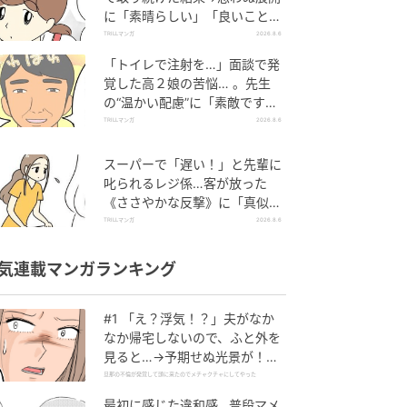
に「素晴らしい」「良いことし
ましたね」
TRILLマンガ
2026.8.6
「トイレで注射を…」面談で発
覚した高２娘の苦悩… 。先生
の“温かい配慮”に「素敵です
ね」「対応がいいね」
TRILLマンガ
2026.8.6
スーパーで「遅い！」と先輩に
叱られるレジ係…客が放った
《ささやかな反撃》に「真似し
たい！」「私もです」
TRILLマンガ
2026.8.6
気連載マンガランキング
#1 「え？浮気！？」夫がなか
なか帰宅しないので、ふと外を
見ると…→予期せぬ光景が！｜
旦那の不倫が発覚して頭に来た
旦那の不倫が発覚して頭に来たのでメチャクチャにしてやった
のでメチャクチャにしてやった
最初に感じた違和感…普段マメ