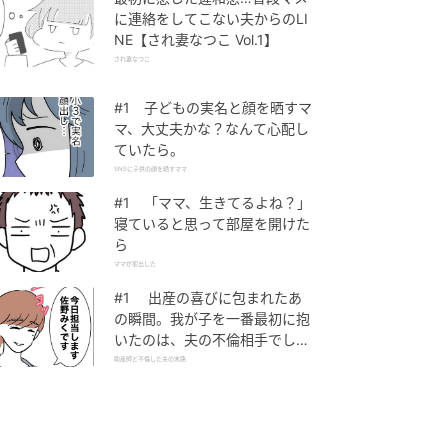
に連絡をしてこない夫からのLI
NE【され妻なつこ Vol.1】
され妻なつこ
#1 子どもの実名と顔を晒すマ
マ、大丈夫かな？なんて心配し
ていたら。
SNSに子供の顔を晒すママ
#1 「ママ、生きてるよね？」
寝ていると思って部屋を開けた
ら
ママが家出した
#1 出産の喜びに包まれたあ
の瞬間。我が子を一番最初に抱
いたのは、夫の不倫相手でし
た。
助産師と不倫した夫の末路