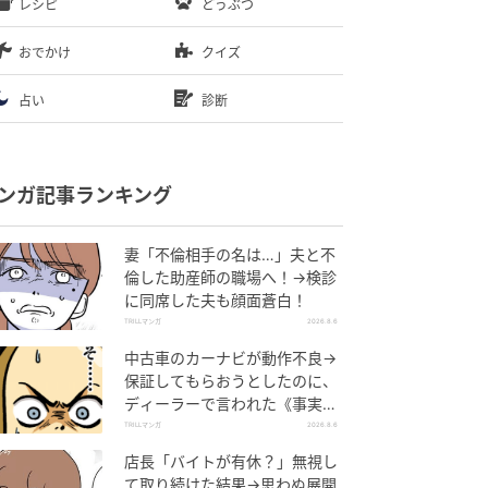
レシピ
どうぶつ
おでかけ
クイズ
占い
診断
ンガ記事ランキング
妻「不倫相手の名は…」夫と不
倫した助産師の職場へ！→検診
に同席した夫も顔面蒼白！
TRILLマンガ
2026.8.6
中古車のカーナビが動作不良→
保証してもらおうとしたのに、
ディーラーで言われた《事実》
に唖然…
TRILLマンガ
2026.8.6
店長「バイトが有休？」無視し
て取り続けた結果→思わぬ展開