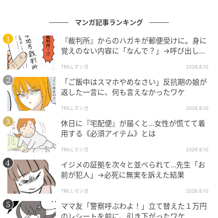
マンガ記事ランキング
『裁判所』からのハガキが郵便受けに。身に
覚えのない内容に「なんで？」→呼び出しに
応じた結果
TRILLマンガ
2026.8.10
「ご飯中はスマホやめなさい」反抗期の娘が
返した一言に、何も言えなかったワケ
TRILLマンガ
2026.8.10
休日に『宅配便』が届くと…女性が慌てて着
用する《必須アイテム》とは
TRILLマンガ
2026.8.10
イジメの証拠を次々と並べられて…先生「お
前が犯人」→必死に無実を訴えた結果
TRILLマンガ
2026.8.10
ママ友「警察呼ぶわよ！」立て替えた１万円
のレシートを前に、引き下がったワケ