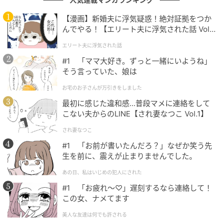
【漫画】新婚夫に浮気疑惑！絶対証拠をつか
んでやる！【エリート夫に浮気された話 Vol.
1】
エリート夫に浮気された話
#1 「ママ大好き。ずっと一緒にいようね」
そう言っていた、娘は
お宅のお子さんが万引きをしました
最初に感じた違和感…普段マメに連絡をして
こない夫からのLINE【され妻なつこ Vol.1】
され妻なつこ
#1 「お前が書いたんだろ？」なぜか笑う先
生を前に、震えが止まりませんでした。
あの日、私はいじめの犯人にされた
#1 「お疲れ〜♡」遅刻するなら連絡して！
この女、ナメてます
美人な友達は何でも許される