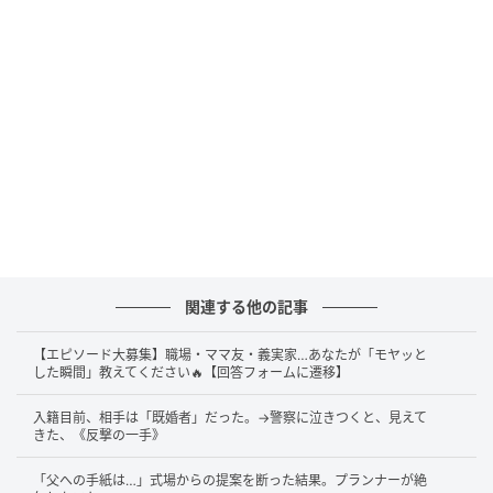
ところが、引っ越し後もエアコン購入の話はなかなか
進まず、迎えた夏は扇風機だけで過ごすことに。さら
に翌年、そして翌々年になっても状況は変わりませ
ん。そのたびに津籠 茶里さんの頭には、「いつ買う
ん？？？？？？？？？？？？？」という言葉が響きま
す。どうやらラルフさんは、エアコンの冷気で体調を
崩しやすく、なかなか導入に踏み切れないようです。
蒸し暑い日本の夏を扇風機だけで乗り切る日々と、な
かなか実現しない“エアコン購入計画”。期待と現実の
ギャップが、ユーモアたっぷりに描かれています。
関連する他の記事
異なる環境で育った夫婦だからこそ生まれる価値観の
【エピソード大募集】職場・ママ友・義実家…あなたが「モヤッと
した瞬間」教えてください🔥【回答フォームに遷移】
違いに、思わず「あるある」とうなずいてしまうエピ
ソードです。
入籍目前、相手は「既婚者」だった。→警察に泣きつくと、見えて
きた、《反撃の一手》
note：津籠 茶里（
津籠茶里 我が夫はインド人
）
「父への手紙は…」式場からの提案を断った結果。プランナーが絶