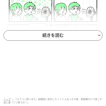
続きを読む
note：津籠 茶里（
津籠茶里 我が夫はインド人
）
津籠 茶里さんは、ラルフさんから「日本人はエアコン
ないとダメでしょ あなたのためにエアコン買います」
と言われ、その言葉を信じていました。
トップ
「エアコン買います」結婚前に宣言したインド人夫→その後、扇風機だけで過ごす
姿に妻「いつ買うの？」