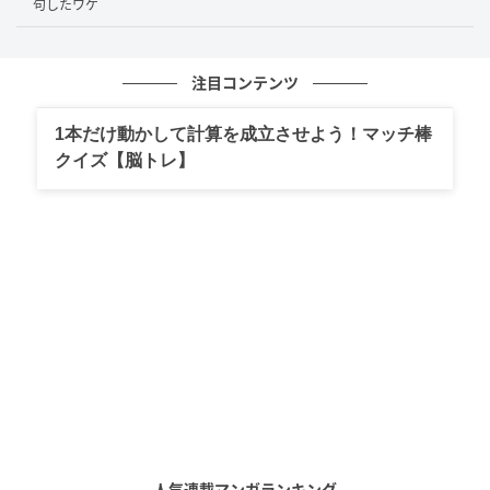
句したワケ
クリエイター情報
津籠茶里
注目コンテンツ
1978年生まれ。インド人夫との愉快な日常と「他に
類を見ない」インド文化のリアルな話をコミックエ
1本だけ動かして計算を成立させよう！マッチ棒
ッセイにし、発信中。２児のシングルマザーで、子
クイズ【脳トレ】
が自立後の現在、ちょっぴり毒舌で自由人の夫に振
り回されつつも、楽しく暮らしています。
作品をもっとみる
の記事をもっとみる
おすすめ連載マンガ
人気連載マンガランキング