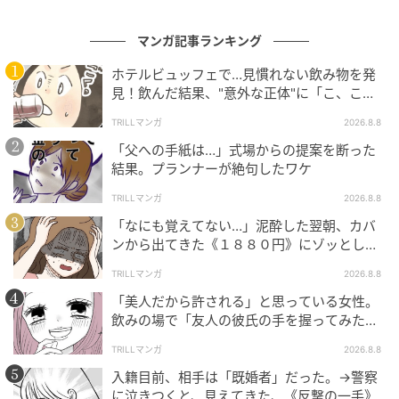
マンガ記事ランキング
ホテルビュッフェで…見慣れない飲み物を発
見！飲んだ結果、"意外な正体"に「こ、これ
は…！」
TRILLマンガ
2026.8.8
「父への手紙は…」式場からの提案を断った
結果。プランナーが絶句したワケ
TRILLマンガ
2026.8.8
「なにも覚えてない…」泥酔した翌朝、カバ
ンから出てきた《１８８０円》にゾッとした
ワケ
TRILLマンガ
2026.8.8
「美人だから許される」と思っている女性。
飲みの場で「友人の彼氏の手を握ってみた」
結果、“思わぬ反撃”に絶句
TRILLマンガ
2026.8.8
入籍目前、相手は「既婚者」だった。→警察
に泣きつくと、見えてきた、《反撃の一手》