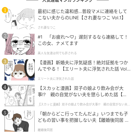
最初に感じた違和感…普段マメに連絡をして
夫が育児をなめくさっ
愛猫と別れ、ぽっかり
「今から死にま〜す
不倫返し
てる件
空いた穴。そこにやっ
♡」
こない夫からのLINE【され妻なつこ Vol.1】
てきたのは
第1話
第1話
第1話
第1
され妻なつこ
#1 「お疲れ〜♡」遅刻するなら連絡して！
この女、ナメてます
美人な友達は何でも許される
【漫画】新婚夫に浮気疑惑！絶対証拠をつか
んでやる！【エリート夫に浮気された話 Vol.
1】
エリート夫に浮気された話
【スカッと漫画】双子の娘より飲み会が大
事!? 親の自覚がない夫を懲らしめた話【第1
話】
【スカッと漫画】双子の娘より飲み会が大事!? 親の自覚がない夫を
懲らしめた話
「朝からどこ行ってたんだよ」いつまでも子
どもの習い事を把握しない夫【離婚後同居 Vo
l.1】
離婚後同居