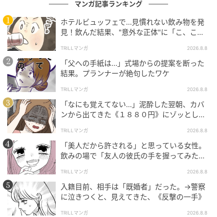
マンガ記事ランキング
ホテルビュッフェで…見慣れない飲み物を発
見！飲んだ結果、"意外な正体"に「こ、これ
は…！」
TRILLマンガ
2026.8.8
「父への手紙は…」式場からの提案を断った
結果。プランナーが絶句したワケ
TRILLマンガ
2026.8.8
「なにも覚えてない…」泥酔した翌朝、カバ
ンから出てきた《１８８０円》にゾッとした
ワケ
TRILLマンガ
2026.8.8
「美人だから許される」と思っている女性。
飲みの場で「友人の彼氏の手を握ってみた」
結果、“思わぬ反撃”に絶句
TRILLマンガ
2026.8.8
入籍目前、相手は「既婚者」だった。→警察
に泣きつくと、見えてきた、《反撃の一手》
TRILLマンガ
2026.8.8