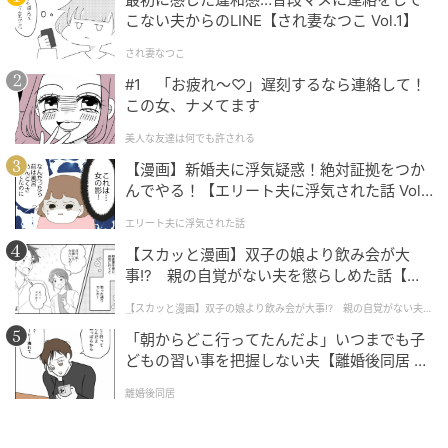
こない夫からのLINE【され妻なつこ Vol.1】
され妻なつこ
#1 「お疲れ〜♡」遅刻するなら連絡して！
この女、ナメてます
美人な友達は何でも許される
【漫画】新婚夫に浮気疑惑！絶対証拠をつか
んでやる！【エリート夫に浮気された話 Vol.
1】
エリート夫に浮気された話
【スカッと漫画】双子の娘より飲み会が大
事!? 親の自覚がない夫を懲らしめた話【第1
話】
【スカッと漫画】双子の娘より飲み会が大事!? 親の自覚がない夫を
懲らしめた話
「朝からどこ行ってたんだよ」いつまでも子
どもの習い事を把握しない夫【離婚後同居 Vo
l.1】
離婚後同居