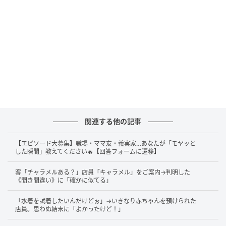
関連する他の記事
【エピソード大募集】職場・ママ友・義実家…あなたが「モヤッと
した瞬間」教えてください🔥【回答フォームに遷移】
客「チャラメルある？」店員「キャラメル」をご案内→判明した
《聞き間違い》に「確かに似てる」
「水着を試着したいんだけどぉ」→いきなり赤ちゃんを預けられた
店員。思わぬ結末に「よかったけど！」