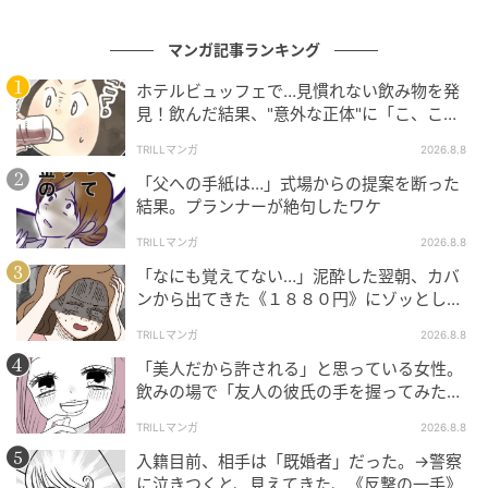
マンガ記事ランキング
ホテルビュッフェで…見慣れない飲み物を発
見！飲んだ結果、"意外な正体"に「こ、これ
は…！」
TRILLマンガ
2026.8.8
「父への手紙は…」式場からの提案を断った
結果。プランナーが絶句したワケ
TRILLマンガ
2026.8.8
「なにも覚えてない…」泥酔した翌朝、カバ
ンから出てきた《１８８０円》にゾッとした
ワケ
TRILLマンガ
2026.8.8
「美人だから許される」と思っている女性。
飲みの場で「友人の彼氏の手を握ってみた」
結果、“思わぬ反撃”に絶句
TRILLマンガ
2026.8.8
入籍目前、相手は「既婚者」だった。→警察
に泣きつくと、見えてきた、《反撃の一手》