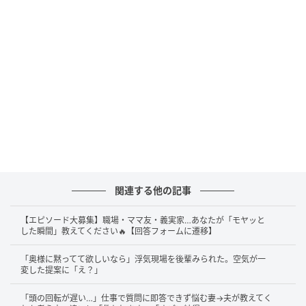
関連する他の記事
【エピソード大募集】職場・ママ友・義実家…あなたが「モヤッと
した瞬間」教えてください🔥【回答フォームに遷移】
「奥様に黙ってて欲しいなら」浮気現場を後輩みられた。空気が一
変した提案に「え？」
「頭の回転が遅い…」仕事で質問に即答できず悩む妻→夫が教えてく