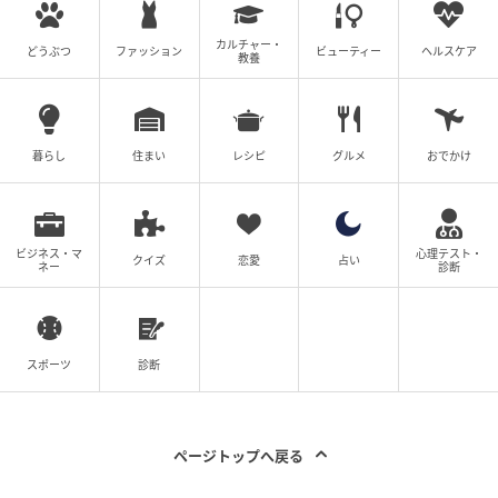
カルチャー・
どうぶつ
ファッション
ビューティー
ヘルスケア
教養
暮らし
住まい
レシピ
グルメ
おでかけ
ブログ：つっち（
ポンコツ主婦つっちの子育てダイアリー
）
ビジネス・マ
心理テスト・
クイズ
恋愛
占い
ネー
診断
寝ようとしても全身がだるく、まったく眠れないつっ
ちさん。「のどが…いちばんいてぇっ…！！」と思わず
叫んでしまうほどの強烈な喉の痛みに苦しめられてい
スポーツ
診断
たそうです。そのあまりのつらさに、「これは普通の
風邪じゃない」と直感したつっちさんは、家族にうつ
さないよう夜中にそっとソファへ移動します。
ページトップへ戻る
そして熱を測ってみると、表示されたのは38.9度。数