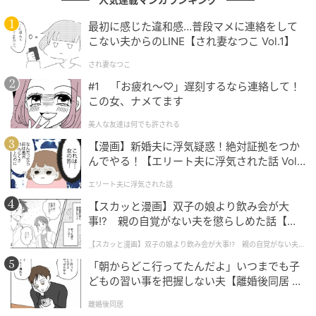
最初に感じた違和感…普段マメに連絡をして
こない夫からのLINE【され妻なつこ Vol.1】
され妻なつこ
#1 「お疲れ〜♡」遅刻するなら連絡して！
この女、ナメてます
美人な友達は何でも許される
【漫画】新婚夫に浮気疑惑！絶対証拠をつか
んでやる！【エリート夫に浮気された話 Vol.
1】
エリート夫に浮気された話
【スカッと漫画】双子の娘より飲み会が大
事!? 親の自覚がない夫を懲らしめた話【第1
話】
【スカッと漫画】双子の娘より飲み会が大事!? 親の自覚がない夫を
懲らしめた話
「朝からどこ行ってたんだよ」いつまでも子
どもの習い事を把握しない夫【離婚後同居 Vo
l.1】
離婚後同居