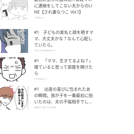
に連絡をしてこない夫からのLI
NE【され妻なつこ Vol.1】
され妻なつこ
#1 子どもの実名と顔を晒すマ
マ、大丈夫かな？なんて心配し
ていたら。
SNSに子供の顔を晒すママ
#1 「ママ、生きてるよね？」
寝ていると思って部屋を開けた
ら
ママが家出した
#1 出産の喜びに包まれたあ
の瞬間。我が子を一番最初に抱
いたのは、夫の不倫相手でし
た。
助産師と不倫した夫の末路