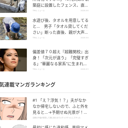
築庭に設置したフェンス、直後
に迫られた"顛末"
TRILL ニュース
2026.8.6
水遊び後、タオルを用意してる
と… 男子「タオル貸してくだ
さい」断った直後、親が大声で
放った一言に絶句
TRILL ニュース
2026.8.6
偏差値７０超え『超難関校』出
身！「次元が違う」「完璧すぎ
る」“華麗なる家系”に生まれた
【規格外の逸材】
TRILL ニュース
2026.8.5
気連載マンガランキング
#1 「え？浮気！？」夫がなか
なか帰宅しないので、ふと外を
見ると…→予期せぬ光景が！｜
旦那の不倫が発覚して頭に来た
旦那の不倫が発覚して頭に来たのでメチャクチャにしてやった
のでメチャクチャにしてやった
最初に感じた違和感…普段マメ