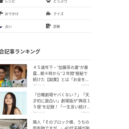
レシピ
どうぶつ
おでかけ
クイズ
占い
診断
合記事ランキング
４５歳年下・“加藤茶の妻”が暴
露…朝４時から“２年間”極秘で
続けた【副業】とは「お金を稼
ぐのって大変」
TRILL ニュース
2026.8.6
「日曜劇場ヤバくない？」「天
才的に面白い」劇場版が“興収１
５億”を記録！「一生言い続け
る」放送後も続く“切望の声”
TRILL ニュース
2026.8.5
隣人「そのブロック塀、うちの
所有物ですが…」40代夫婦が新