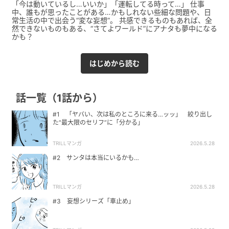
「今は動いているし…いいか」「運転してる時って…」 仕事
中、誰もが思ったことがある…かもしれない些細な問題や、日
常生活の中で出会う“変な妄想”。 共感できるものもあれば、全
然できないものもある、“さてよワールド”にアナタも夢中になる
かも？
はじめから読む
話一覧（1話から）
#1 「ヤバい、次は私のところに来る…ッッ」 絞り出し
た“最大限のセリフ”に「分かる」
TRILLマンガ
2026.5.28
#2 サンタは本当にいるかも…
TRILLマンガ
2026.5.28
#3 妄想シリーズ「車止め」