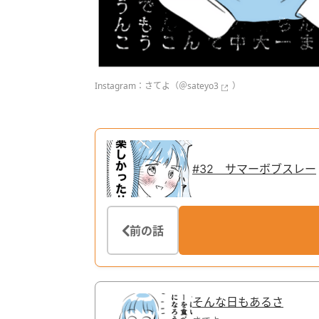
Instagram：さてよ（
＠sateyo3
）
#32 サマーボブスレー
前の話
そんな日もあるさ