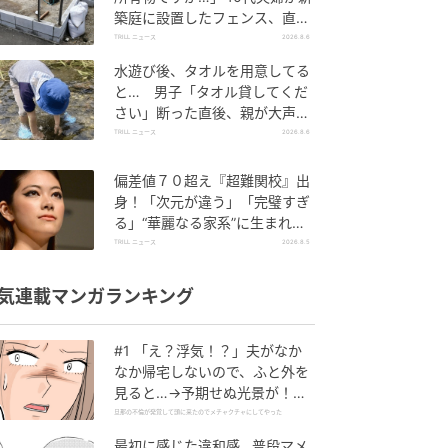
築庭に設置したフェンス、直後
に迫られた"顛末"
TRILL ニュース
2026.8.6
水遊び後、タオルを用意してる
と… 男子「タオル貸してくだ
さい」断った直後、親が大声で
放った一言に絶句
TRILL ニュース
2026.8.6
偏差値７０超え『超難関校』出
身！「次元が違う」「完璧すぎ
る」“華麗なる家系”に生まれた
【規格外の逸材】
TRILL ニュース
2026.8.5
気連載マンガランキング
#1 「え？浮気！？」夫がなか
なか帰宅しないので、ふと外を
見ると…→予期せぬ光景が！｜
旦那の不倫が発覚して頭に来た
旦那の不倫が発覚して頭に来たのでメチャクチャにしてやった
のでメチャクチャにしてやった
最初に感じた違和感…普段マメ