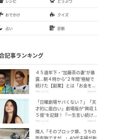
レシピ
どうぶつ
おでかけ
クイズ
占い
診断
合記事ランキング
４５歳年下・“加藤茶の妻”が暴
露…朝４時から“２年間”極秘で
続けた【副業】とは「お金を稼
ぐのって大変」
TRILL ニュース
2026.8.6
「日曜劇場ヤバくない？」「天
才的に面白い」劇場版が“興収１
５億”を記録！「一生言い続け
る」放送後も続く“切望の声”
TRILL ニュース
2026.8.5
隣人「そのブロック塀、うちの
所有物ですが…」40代夫婦が新