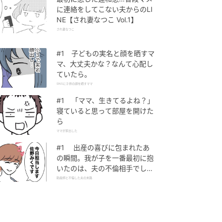
に連絡をしてこない夫からのLI
NE【され妻なつこ Vol.1】
され妻なつこ
#1 子どもの実名と顔を晒すマ
マ、大丈夫かな？なんて心配し
ていたら。
SNSに子供の顔を晒すママ
#1 「ママ、生きてるよね？」
寝ていると思って部屋を開けた
ら
ママが家出した
#1 出産の喜びに包まれたあ
の瞬間。我が子を一番最初に抱
いたのは、夫の不倫相手でし
た。
助産師と不倫した夫の末路