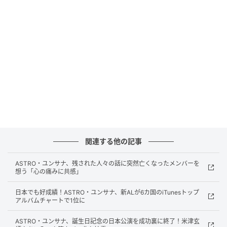
う認識から始まり、より主体的で率直な姿勢を表現し
た楽曲だ。ユンサナは、「他人の基準や視線に揺らが
ない、クールでありながら少し生意気な魅力がある
曲」と紹介し、鑑賞ポイントを伝えた。
なお、ユンサナの3rdソロミニアルバム『NO
REASON』は、5月20日午後6時より各種音楽配信サイ
トでリリースされる。
ユンサナの一問一答は以下の通り。
関連する他の記事
◇
ASTRO・ユンサナ、残された人々の話に突然亡くなったメンバーを
想う「心の痛みに共感」
前作『CHAMELEON』以来、約10か月ぶりとなるカム
バックの感想は？
日本でも好成績！ASTRO・ユンサナ、新ALが6カ国のiTunesトップ
アルバムチャートで1位に
10か月ぶりのカムバックなので、期待も大きいし緊張
ASTRO・ユンサナ、誕生日記念の日本公演を成功裏に終了！米津玄