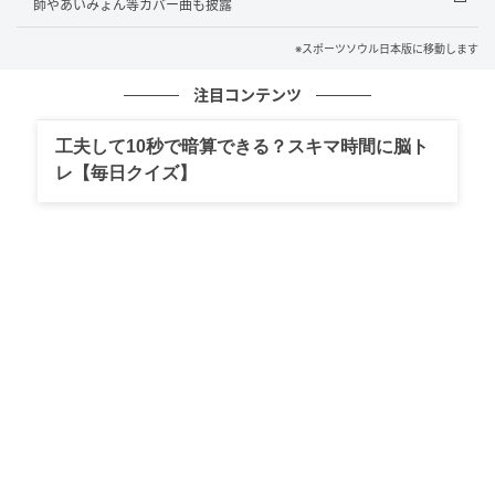
もしています。 また、待っていてくださった分、新し
師やあいみょん等カバー曲も披露
い姿をお見せできる自信があるので、ワクワクしてい
※スポーツソウル日本版に移動します
ますし幸せです。カムバックを待っていてくださった
すべての方に、心から感謝を伝えたいです。
注目コンテンツ
タイトル曲『IDK ME』をどのように紹介したいです
工夫して10秒で暗算できる？スキマ時間に脳ト
か？また、どんな時に聴くのがおすすめですか？
レ【毎日クイズ】
『IDK ME』は、「I don’t know」の略から始まった曲
です。他人の基準や視線に揺るがず「こんな自分も自
分だ」と言える、クールでありながら少し生意気な魅
力がある曲だと思います。 誰かの視線によって自分を
小さく感じたくない時に、自信を持って聴いてほしい
曲です。
3枚目のソロアルバムですが、以前のアルバムより成長
したと感じる部分や、さらに見せたい姿はあります
か？