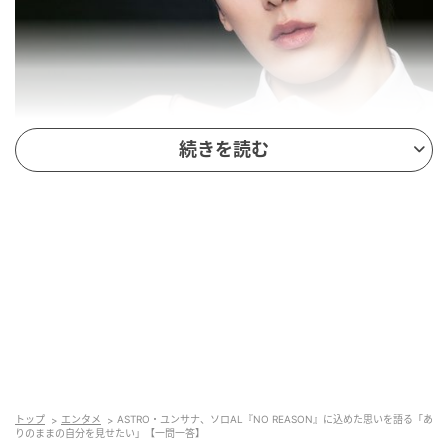
続きを読む
（写真提供＝Fantagio）
トップ
エンタメ
ASTRO・ユンサナ、ソロAL『NO REASON』に込めた思いを語る「あ
りのままの自分を見せたい」【一問一答】
タイトル曲『IDK ME』は、「I don’t know me」とい