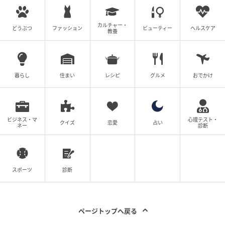
が作られたというのが、今でも鮮明で不思議です。
カルチャー・
どうぶつ
ファッション
ビューティー
ヘルスケア
カムバックを待っていてくれたファンへ一言！
教養
10か月間、今回のアルバムを準備しながら、音楽的に
も、人間ユンサナとしても大きく成長できたと感じて
暮らし
住まい
レシピ
グルメ
おでかけ
います。その分、変わった姿や新しい魅力をお見せで
きると思います。待っていてくれたAROHA（ファンダ
ム名）たち、本当にありがとう。そして『NO
ビジネス・マ
心理テスト・
REASON』をたくさん愛してください。
クイズ
恋愛
占い
ネー
診断
元記事で読む
次の記事
スポーツ
診断
LE SSERAFIM・チェウォンが首の痛みで活動
を一時中断、3日後に新アルバムリリースのタ
イミング
ページトップへ戻る