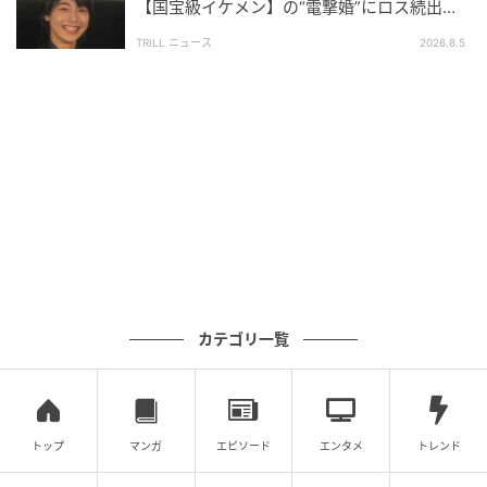
【国宝級イケメン】の“電撃婚”にロス続出！
自分でも気づかないうちに、自分自身を閉じ込めてい
興収“９５億超え”シリーズで輝いた逸材
TRILL ニュース
2026.8.5
た音楽への固定観念を壊そうと努力しました。だから
こそ、ジャケット写真やMV撮影など、ビジュアル面に
は特に気を使いました。初めて挑戦するポーズや表情
がうまくできなくても、人の視線を気にせず、後悔の
ないように全部やってみようという気持ちで撮影に臨
みました。
今回のアルバム制作で、最も印象に残っているエピソ
ードは？
『IDK ME』が作られた過程が一番印象に残っていま
カテゴリ一覧
す。作曲家の方々と初めて会って食事をした時に、
「サナさんはどんなステージをしたいですか？自分で
はどんな人だと思いますか？」と聞かれました。その
時に僕が「自分でも自分がよく分からないです」と答
トップ
マンガ
エピソード
エンタメ
トレンド
えたのですが、その一言からコンセプトが決まり、曲