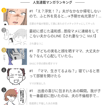
人気連載マンガランキング
ボーカル面で最も成長したと感じています。新しいジ
#1 「え？浮気！？」夫がなかなか帰宅しない
ャンルの楽曲を準備しながら、さまざまな挑戦をしま
ので、ふと外を見ると…→予期せぬ光景が！
｜旦那の不倫が発覚して頭に来たのでメチャ
したし、レコーディングを重ねるたびに、新しい発声
旦那の不倫が発覚して頭に来たのでメチャクチャにしてやった
クチャにしてやった
や表現方法にも少しずつ慣れてきたと感じました。ま
最初に感じた違和感…普段マメに連絡をして
た、アルバムを準備しながら、人間ユンサナとしても
こない夫からのLINE【され妻なつこ Vol.1】
一段階成長したと感じました。以前は気になることが
され妻なつこ
あっても、一人で考えて流すタイプでしたが、今回は
#1 子どもの実名と顔を晒すママ、大丈夫か
自分の意見をどう伝えるべきかをたくさん学びまし
な？なんて心配していたら。
た。『NO REASON』を準備しながら感じた不足してい
SNSに子供の顔を晒すママ
る部分も、次のアルバムを準備する際に補って、より
#1 「ママ、生きてるよね？」寝ていると思
良いものにしたいという気持ちが大きくなりました。
って部屋を開けたら
アルバム名を『NO REASON』にした理由は？
ママが家出した
#1 出産の喜びに包まれたあの瞬間。我が子
今回のアルバムを準備するにあたり、大衆の皆さんに
を一番最初に抱いたのは、夫の不倫相手でし
本当にありのままの正直な自分を見せたいと思いまし
た。
助産師と不倫した夫の末路