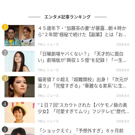
た。『NO REASON』というタイトルのように、このア
ルバムには“ユンサナそのもの”を込めたので、ぜひ期
エンタメ記事ランキング
待していてください。
４５歳年下・“加藤茶の妻”が暴露…朝４時か
今回のアルバムで伝えたいメッセージやキーワード
ら“２年間”極秘で続けた【副業】とは「お金
は？
を稼ぐのって大変」
TRILL ニュース
2026.8.6
「日曜劇場ヤバくない？」「天才的に面白
今回のアルバムでは特に、大衆の皆さんが僕を思い浮
い」劇場版が“興収１５億”を記録！「一生言
かべた時のイメージやワードに自分を閉じ込めないよ
い続ける」放送後も続く“切望の声”
うにしました。まだ自分自身のことをよく分かってい
TRILL ニュース
2026.8.5
なくて、学びながら探している段階だと思い、今回の
偏差値７０超え『超難関校』出身！「次元が
違う」「完璧すぎる」“華麗なる家系”に生ま
アルバムを通じて「ユンサナって、こんなこともでき
れた【規格外の逸材】
るんだ」というメッセージを伝えたかったです。
TRILL ニュース
2026.8.5
“１日７回”スカウトされた【バケモノ級の美
今回のアルバムでは作詞・作曲はもちろん、アルバム
少女】「可愛すぎてムリ」フジテレビ“歴代N
全体への参加度も高いと聞いています。特にこだわっ
o.1作”で輝いた『美人女優』
TRILL ニュース
2026.8.6
た部分はありますか？
「ショックえぐ」「予想外すぎ」８ヶ月前