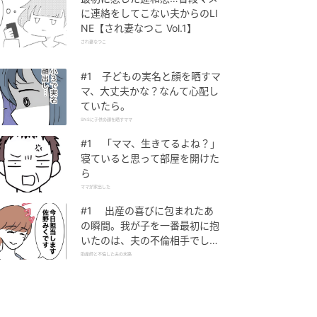
に連絡をしてこない夫からのLI
NE【され妻なつこ Vol.1】
され妻なつこ
#1 子どもの実名と顔を晒すマ
マ、大丈夫かな？なんて心配し
ていたら。
SNSに子供の顔を晒すママ
#1 「ママ、生きてるよね？」
寝ていると思って部屋を開けた
ら
ママが家出した
#1 出産の喜びに包まれたあ
の瞬間。我が子を一番最初に抱
いたのは、夫の不倫相手でし
た。
助産師と不倫した夫の末路