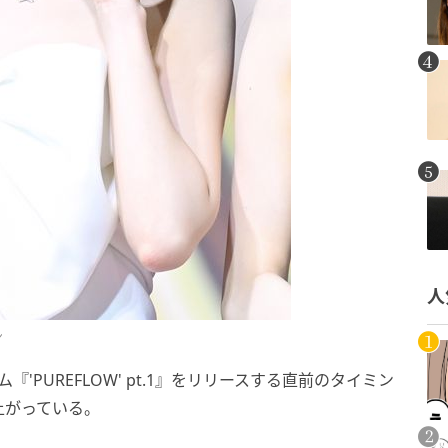
人
ン
バム『'PUREFLOW' pt.1』をリリースする直前のタイミン
上がっている。