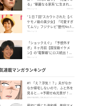
る」“華麗なる家系”に生まれた
【規格外の逸材】
TRILL ニュース
2026.8.5
“１日７回”スカウトされた【バ
ケモノ級の美少女】「可愛すぎ
てムリ」フジテレビ“歴代No.1
作”で輝いた『美人女優』
TRILL ニュース
2026.8.6
「ショックえぐ」「予想外す
ぎ」８ヶ月前【国宝級イケメ
ン】の“電撃婚”にロス続出！興
収“９５億超え”シリーズで輝い
TRILL ニュース
2026.8.5
た逸材
気連載マンガランキング
#1 「え？浮気！？」夫がなか
なか帰宅しないので、ふと外を
見ると…→予期せぬ光景が！｜
旦那の不倫が発覚して頭に来た
旦那の不倫が発覚して頭に来たのでメチャクチャにしてやった
のでメチャクチャにしてやった
最初に感じた違和感…普段マメ