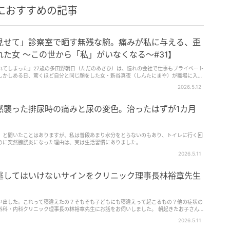
におすすめの記事
見せて」診察室で晒す無残な腕。痛みが私に与える、歪
た女 ～この世から「私」がいなくなる～#31】
れてしまった」27歳の多田野朝日（ただのあさひ）は、憧れの会社で仕事もプライベート
しかしある日、驚くほど自分と同じ顔をした女・新谷真夜（しんたにまや）が職場に入社
して仕事の能力も自分より少しだけ優れている真夜はまるで自分の「上位互換」。気づか
2026.5.12
われそうになっていて――。同じ顔をした真夜の恐ろしき秘密、そして狂気とは？ おぞ
のすべてを奪っていく「上位互換」の女との予測不能な愛憎劇を描く、戦慄のサイコサス
私」がいなくなる～』がゆうゆうtimeでも連載スタート！
然襲った排尿時の痛みと尿の変色。治ったはずが1カ月
】
」と聞いたことはありますが、私は普段あまり水分をとらないのもあり、トイレに行く回
のに突然膀胱炎になった理由は、実は生活習慣にありました。
2026.5.11
逃してはいけないサインをクリニック理事長林裕章先生
い出した。これって寝違えたの？そもそも子どもにも寝違えって起こるもの？他の症状の
外科・内科クリニック理事長の林裕章先生にお話をお伺いしました。 朝起きたお子さん
2026.5.11