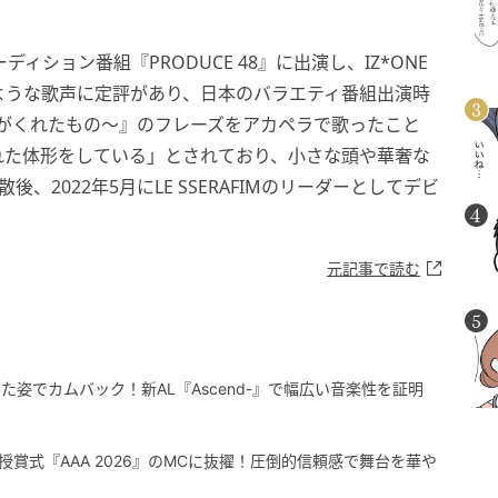
ーディション番組『PRODUCE 48』に出演し、IZ*ONE
ような歌声に定評があり、日本のバラエティ番組出演時
e ～君がくれたもの～』のフレーズをアカペラで歌ったこと
れた体形をしている」とされており、小さな頭や華奢な
後、2022年5月にLE SSERAFIMのリーダーとしてデビ
元記事で読む
成熟した姿でカムバック！新AL『Ascend-』で幅広い音楽性を証明
で授賞式『AAA 2026』のMCに抜擢！圧倒的信頼感で舞台を華や