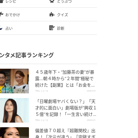
レシピ
どうぶつ
おでかけ
クイズ
占い
診断
ンタメ記事ランキング
４５歳年下・“加藤茶の妻”が暴
露…朝４時から“２年間”極秘で
続けた【副業】とは「お金を稼
ぐのって大変」
TRILL ニュース
2026.8.6
「日曜劇場ヤバくない？」「天
才的に面白い」劇場版が“興収１
５億”を記録！「一生言い続け
る」放送後も続く“切望の声”
TRILL ニュース
2026.8.5
偏差値７０超え『超難関校』出
身！「次元が違う」「完璧すぎ