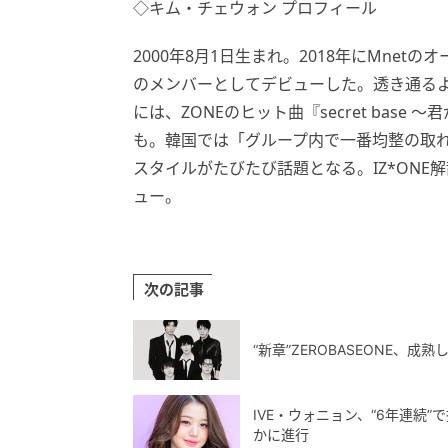
◇キム・チェウォン プロフィール
2000年8月1日生まれ。2018年にMnetのオ
のメンバーとしてデビューした。透き通る
には、ZONEのヒット曲『secret bas
も。韓国では「グループ内で一番均整の取
スタイルがたびたび話題となる。IZ*ONE解散
ュー。
次の記事
“新章”ZEROBASEONE、
IVE・ウォニョン、“6年連続”
かに進行