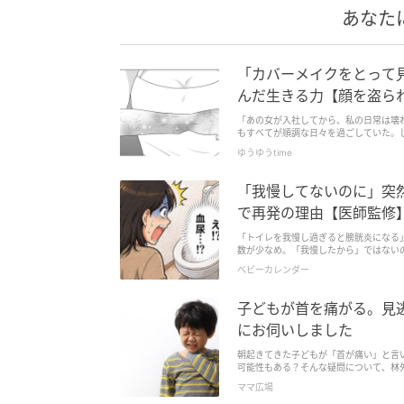
あなた
「カバーメイクをとって
んだ生きる力【顔を盗られ
「あの女が入社してから、私の日常は壊
もすべてが順調な日々を過ごしていた。
してから事態は一変！顔にスタイル、そ
ゆうゆうtime
ぬうちに仕事のポジションも婚約者も奪
ましき復讐の連鎖が今始まる――！自分
ペンス『顔を盗られた女 ～この世から「
「我慢してないのに」突
で再発の理由【医師監修
「トイレを我慢し過ぎると膀胱炎になる
数が少なめ。「我慢したから」ではない
ベビーカレンダー
子どもが首を痛がる。見
にお伺いしました
朝起きてきた子どもが「首が痛い」と言
可能性もある？そんな疑問について、林
が「首が...
ママ広場