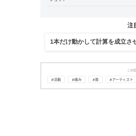
注
グルメ、ギャグ、子育て、旅行
この
#活動
#痛み
#首
#アーティスト