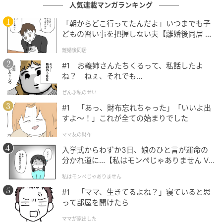
人気連載マンガランキング
最初は私も何とかこらえていましたが、
次第に笑いが
「朝からどこ行ってたんだよ」いつまでも子
込み上げてきて
しまい、せきをしてごまかすのが精一
どもの習い事を把握しない夫【離婚後同居 Vo
杯。すぐ隣にいた母にはしっかりバレていて、「いっ
l.1】
離婚後同居
たんトイレに行って落ち着いてきなさい」と小声で促
#1 お義姉さんたちくるって、私話したよ
されました。
ね？ ねぇ、それでも…
笑い出したのは弟とはいえ、
つられてしまった自分に
ぜんぶ私のせい
も非があると、後になって反省しました。
それまでに
#1 「あっ、財布忘れちゃった」「いいよ出
も何度かそのお寺でお経を読んだ経験はありました
すよ〜！」これが全ての始まりでした
が、こんなことは一度もありませんでした。
ママ友の財布
入学式からわずか3日、娘のひと言が運命の
後から弟に理由を聞くと、「皆が真剣な顔でお経を読
分かれ道に…【私はモンペじゃありません Vo
んでいるのが、なぜかおかしくなってしまって……」と
l.1】
私はモンペじゃありません
のこと。すでに30代だった弟のそのひと言に、何とも
#1 「ママ、生きてるよね？」寝ていると思
言えない気持ちになりました。
って部屋を開けたら
◇◇◇◇◇
ママが家出した