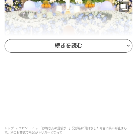
続きを読む
ベビーカレンダー
父のお葬式のとき、
お坊さんの足袋が破れているのを
兄が見つけ、私たちに耳打ち。
そこから集中できなく
なり、
肩を震わせて笑いをこらえるのに必死でした。
ついにはスタッフの方に注意されてしまいました。
トップ
エピソード
「お坊さんの足袋が…」兄が私に耳打ちした内容に笑いが止まら
ず。別のお葬式でも兄がトリガーとなって
別の日、親戚のお葬式で喪主のスピーチを聞いていた