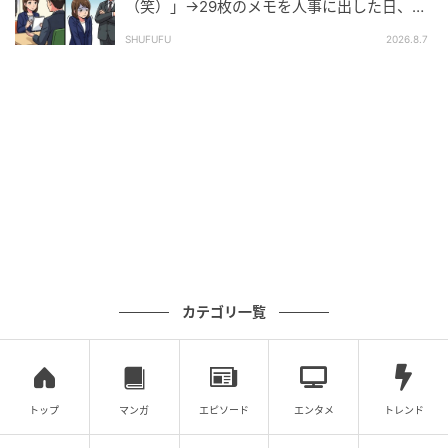
（笑）」→29枚のメモを人事に出した日、部
長の顔が青ざめたワケ
SHUFUFU
2026.8.7
ベビーカレンダー
私が祖母の葬儀に出席したときのことです。祖母の最
期には間に合わなかったものの、涙をこらえ、笑顔で
送り出そうと参列しました。
しかし、線香をあげる順番が回ってきた瞬間、
急にく
しゃみと涙が止まらなくなり、思わず香炉の灰を周囲
に散らしてしまいました。
くしゃみは収まらず、涙で
顔はぐしゃぐしゃのまま。会場には気まずい空気が流
カテゴリ一覧
れ、恥ずかしさでいっぱいになりました。
後になって、
もともとアレルギー体質の私は、線香に
も反応してしまうとわかりました。
以来、葬儀に出席
トップ
マンガ
エピソード
エンタメ
トレンド
するときはマスクを着用し、事前にその旨をお伝えす