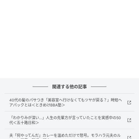
ときのこと。緊張からか、かんでしまってうまく話せ
ず、
兄たちと目が合った瞬間また笑いが込み上げてし
まいました。
その後、やはりしっかりと怒られまし
た。
◇◇◇◇◇
お葬式では、足元や話し方に気を取られず、真剣に故
人を偲ぶことが大切。でも、故人を思い出して自然に
こぼれる笑顔も、温かいお見送りの一つだと思いま
す。
関連する他の記事
著者：奏海／30代女性・パート
40代の髪のパサつき「美容室へ行けなくてもツヤが戻る？」時短ヘ
アパックとは＜ときめけBBA塾＞
「わかりみが深い…」人生の先輩方が言っていたことを実感中の50
読経の最中に笑いが…
代＜五十路日和＞
夫「何やってんだ」カレーを温めただけで怒号。モラハラ元夫のル