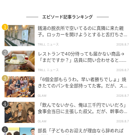
きっとお坊さんにも、ほかの出席者にも気付かれてい
エピソード記事ランキング
たと思います。それでも周囲の人たちは動じず、きち
んと読経を続けていたのが印象的でした。
銭湯の脱衣所で空いてるのに真隣に来た親
子。ロッカーを開けようとすると舌打ちさ
れ…→直後、娘の放った“純粋な一言”に「心の
著者：高田ゆり子／30代女性・主婦
TRILL ニュース
2026.8.7
中で拍手」
レストランで40分待っても届かない商品→
「まだですか？」店員に問い合わせると…そ
くしゃみと涙が止まらない！？
の後、“理不尽な対応”に「二度と行っていま
TRILL ニュース
2026.8.7
せん」
「6個全部もらうわ。早い者勝ちでしょ」焼
きたてのパンを全部持ってた客。だが、スタ
ッフの一言で状況が一変
GLAM
2026.8.7
「飲んでないから、俺は三千円でいいだろ」
食事会当日に主張した叔父。だが、幹事のい
とこが告げた一言とは
GLAM
2026.8.7
部長「子どものお迎えが理由なら辞めれば