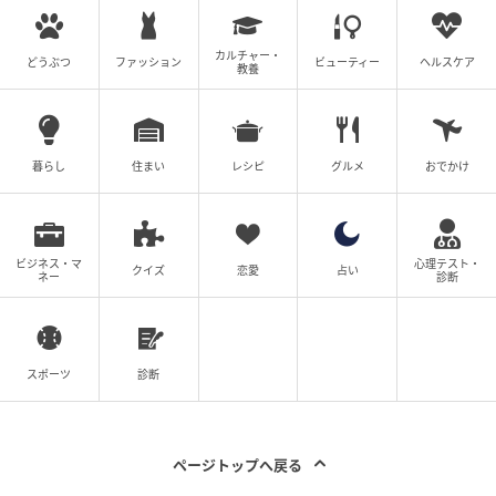
るようにしています。
◇◇◇◇◇
カルチャー・
どうぶつ
ファッション
ビューティー
ヘルスケア
教養
せっかく笑顔で見送ろうと思っていたのに複雑な心境
になった出来事でしたが、もしやらかしてしまって
も、まずは冷静に対処する――そう学んだ出来事で
暮らし
住まい
レシピ
グルメ
おでかけ
す。
著者：白城ゆり／30代女性・主婦
ビジネス・マ
心理テスト・
クイズ
恋愛
占い
ネー
診断
イラスト：もふたむ
まとめ
スポーツ
診断
葬儀や法事という、静寂に包まれた場だからこそ、ふ
とした瞬間に日常の素の自分が顔を出してしまう。そ
ページトップへ戻る
れは、緊張感の中でも解けない家族の深い絆や、リラ