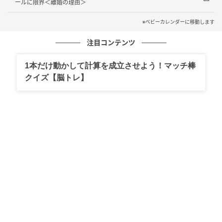
ールに限界＜離婚の理由＞
※ベビーカレンダーに移動します
注目コンテンツ
1本だけ動かして計算を成立させよう！マッチ棒
クイズ【脳トレ】
ベビーカレンダー
母方の祖母の法事でのことです。場所は関西のお寺
で、出席者とお坊さんが一緒にお経を読むという形式
でした。途中、30分ほどの休憩を挟みつつ、かなり長
い時間をかけて集中して読経を続ける場面でした。そ
んな中、読経の最中に
突然、弟が小さな声で笑い出し
た
のです。