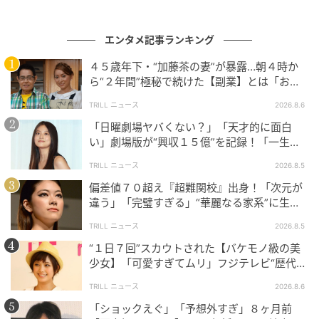
エンタメ記事ランキング
４５歳年下・“加藤茶の妻”が暴露…朝４時か
ら“２年間”極秘で続けた【副業】とは「お金
を稼ぐのって大変」
TRILL ニュース
2026.8.6
「日曜劇場ヤバくない？」「天才的に面白
い」劇場版が“興収１５億”を記録！「一生言
い続ける」放送後も続く“切望の声”
TRILL ニュース
2026.8.5
偏差値７０超え『超難関校』出身！「次元が
違う」「完璧すぎる」“華麗なる家系”に生ま
れた【規格外の逸材】
TRILL ニュース
2026.8.5
“１日７回”スカウトされた【バケモノ級の美
少女】「可愛すぎてムリ」フジテレビ“歴代N
o.1作”で輝いた『美人女優』
TRILL ニュース
2026.8.6
「ショックえぐ」「予想外すぎ」８ヶ月前