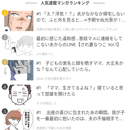
人気連載マンガランキング
元記事で読む
#1 「え？浮気！？」夫がなかなか帰宅しない
ので、ふと外を見ると…→予期せぬ光景が！
次の記事
｜旦那の不倫が発覚して頭に来たのでメチャ
旦那の不倫が発覚して頭に来たのでメチャクチャにしてやった
クチャにしてやった
副作用克服し“全盛期再来”のTWICE・ジョン
最初に感じた違和感…普段マメに連絡をして
ヨン、頭からつま先までガラリと変化！洗練
こない夫からのLINE【され妻なつこ Vol.1】
ビジュアル披露
され妻なつこ
の記事をもっとみる
#1 子どもの実名と顔を晒すママ、大丈夫か
な？なんて心配していたら。
SNSに子供の顔を晒すママ
#1 「ママ、生きてるよね？」寝ていると思
って部屋を開けたら
ママが家出した
#1 出産の喜びに包まれたあの瞬間。我が子
を一番最初に抱いたのは、夫の不倫相手でし
た。
助産師と不倫した夫の末路