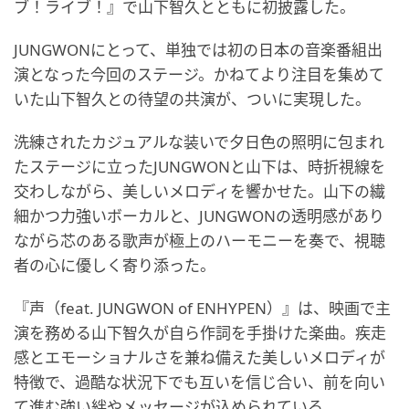
ブ！ライブ！』で山下智久とともに初披露した。
JUNGWONにとって、単独では初の日本の音楽番組出
演となった今回のステージ。かねてより注目を集めて
いた山下智久との待望の共演が、ついに実現した。
洗練されたカジュアルな装いで夕日色の照明に包まれ
たステージに立ったJUNGWONと山下は、時折視線を
交わしながら、美しいメロディを響かせた。山下の繊
細かつ力強いボーカルと、JUNGWONの透明感があり
ながら芯のある歌声が極上のハーモニーを奏で、視聴
者の心に優しく寄り添った。
『声（feat. JUNGWON of ENHYPEN）』は、映画で主
演を務める山下智久が自ら作詞を手掛けた楽曲。疾走
感とエモーショナルさを兼ね備えた美しいメロディが
特徴で、過酷な状況下でも互いを信じ合い、前を向い
て進む強い絆やメッセージが込められている。