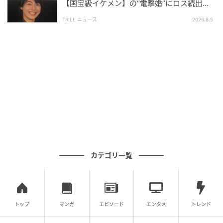
【国宝級イケメン】の“電撃婚”にロス続出！
興収“９５億超え”シリーズで輝いた逸材
TRILL ニュース
2026.8.5
カテゴリ一覧
トップ
マンガ
エピソード
エンタメ
トレンド