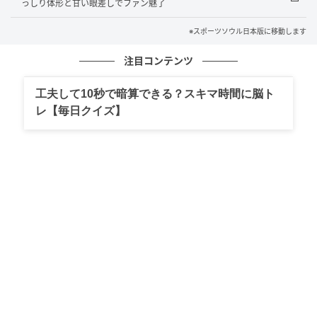
っしり体形と甘い眼差しでファン魅了
大規模ツアーとなっており、日本では12月からグルー
プ初の4大ドームツアーを開催する予定だ。独自の歩み
※スポーツソウル日本版に移動します
を続けるENHYPENの今後に、さらなる期待が高まって
注目コンテンツ
いる。
工夫して10秒で暗算できる？スキマ時間に脳ト
◇ジョンウォン プロフィール
レ【毎日クイズ】
2004年2月9日生まれ。本名ヤン・ジョンウォン。7歳
から4年間習ったテコンドーを継続するか悩んでいた時
期に道端でスカウトされ、2017年にSMエンターテイ
ンメントの練習生に。2018年にBig Hitエンターテイン
メント（現HYBE）にオーディションを経て移籍後、
2020年に現在の所属事務所BELIFT LABの練習生となっ
た。ENHYPENのリーダーであると同時に、ファンの間
では「公式も認める愛されキャラ」とも。ENHYPENの
各種独自コンテンツでは、実際にジョンウォンへの愛
を惜しみなく表現するメンバーの姿を確認できる。