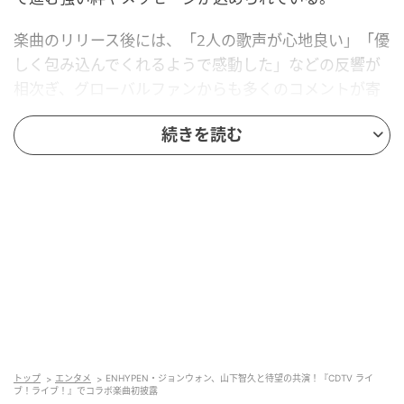
楽曲のリリース後には、「2人の歌声が心地良い」「優
しく包み込んでくれるようで感動した」などの反響が
相次ぎ、グローバルファンからも多くのコメントが寄
せられた。
続きを読む
トップ
エンタメ
ENHYPEN・ジョンウォン、山下智久と待望の共演！『CDTV ライ
ブ！ライブ！』でコラボ楽曲初披露