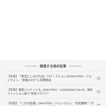
(P)&(C) BELIFT LAB Inc.
日本のみならず世界各地の音源チャートで上位を記録
し、話題を集めている。
映画『正直不動産』は、現代を生きる人々に活力を与
え、社会現象となった痛快ビジネスコメディドラマの
待望の劇場版。原作は累計発行部数400万部を突破し
た小学館「ビッグコミック」連載の人気漫画で、5月
15日に公開され、邦画実写作品として好調なスタート
を切っている。劇中では、山下智久演じる主人公・永
関連する他の記事
瀬と、市原隼人演じる桐山の友情が描かれる重要なシ
ーンで本楽曲が使用され、観客の感動を誘っている。
【写真】「家宝にしなければ」TXT・テヒョン＆ENHYPEN・ジョ
ンウォン、“密着SHOT”に反響続出
なお、JUNGWONが所属するENHYPENは、4度目のワ
【写真】素肌ジャケットも…ENHYPEN・JUNGWONとNI-KI、海外
ールドツアー「ENHYPEN WORLD TOUR 'BLOOD
ファッション誌で“色気バクハツ”
SAGA'」を、5月1日から3日にかけて開催されたソウル
公演を皮切りにスタート。全世界21都市33公演を巡る
【写真】「これは危険」ENHYPEN・ジョンウォン、“色気爆発”！が