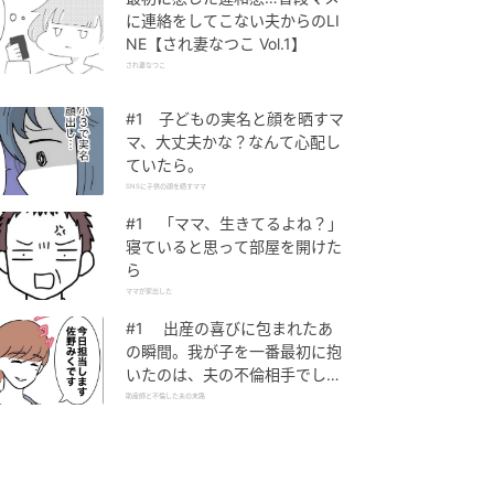
に連絡をしてこない夫からのLI
NE【され妻なつこ Vol.1】
され妻なつこ
#1 子どもの実名と顔を晒すマ
マ、大丈夫かな？なんて心配し
ていたら。
SNSに子供の顔を晒すママ
#1 「ママ、生きてるよね？」
寝ていると思って部屋を開けた
ら
ママが家出した
#1 出産の喜びに包まれたあ
の瞬間。我が子を一番最初に抱
いたのは、夫の不倫相手でし
た。
助産師と不倫した夫の末路