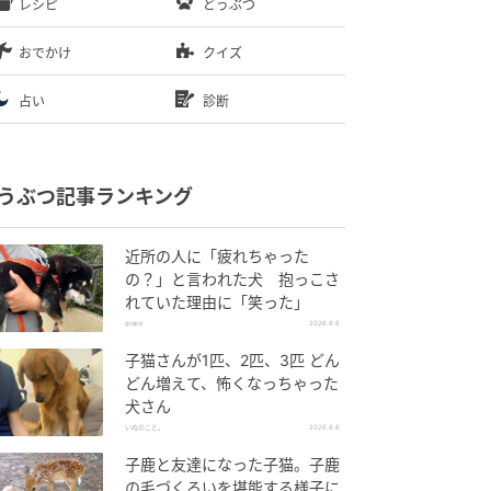
レシピ
どうぶつ
おでかけ
クイズ
占い
診断
うぶつ記事ランキング
近所の人に「疲れちゃった
の？」と言われた犬 抱っこさ
れていた理由に「笑った」
grape
2026.8.6
子猫さんが1匹、2匹、3匹 どん
どん増えて、怖くなっちゃった
犬さん
いぬのこと。
2026.8.6
子鹿と友達になった子猫。子鹿
の毛づくろいを堪能する様子に