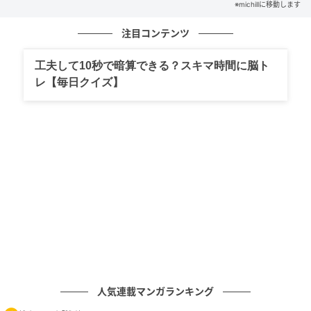
※michillに移動します
安心をプラスする新発想タグ
注目コンテンツ
工夫して10秒で暗算できる？スキマ時間に脳ト
レ【毎日クイズ】
michill
商品名：MagSafe対応ウォレット用 落下防止タグ
人気連載マンガランキング
価格：￥110（税込）