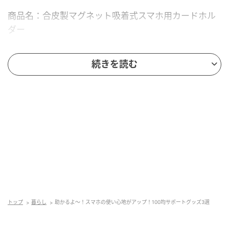
商品名：合皮製マグネット吸着式スマホ用カードホル
ダー
価格：￥330（税込）
続きを読む
販売ショップ：ダイソー
JANコード：4550480413211
トップ
暮らし
助かるよ～！スマホの使い心地がアップ！100均サポートグッズ3選