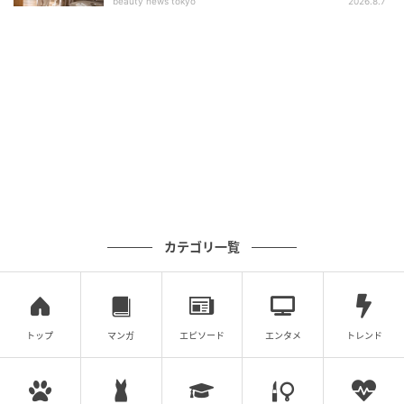
beauty news tokyo
2026.8.7
michill
カテゴリ一覧
商品名：スマホホルダー マグネット式 車内用
価格：￥330（税込）
トップ
マンガ
エピソード
エンタメ
トレンド
耐荷重（約）：0.25kg
販売ショップ：ダイソー