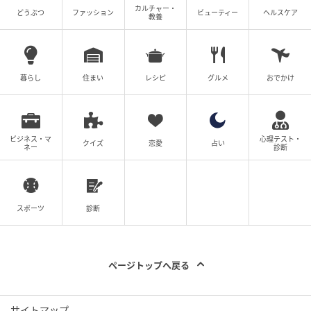
カルチャー・
どうぶつ
ファッション
ビューティー
ヘルスケア
教養
JANコード：4549131867848
暮らし
住まい
レシピ
グルメ
おでかけ
ビジネス・マ
心理テスト・
クイズ
恋愛
占い
ネー
診断
スポーツ
診断
michill
ページトップへ戻る
車内でのスマホの置き場所にお困りなら、この『スマ
ホホルダー マグネット式 車内用』がおすすめ！
サイトマップ