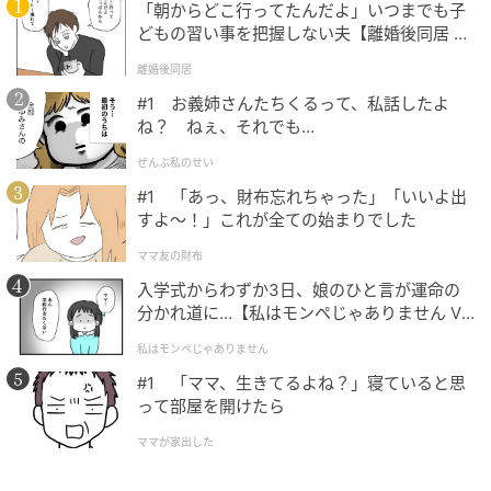
「朝からどこ行ってたんだよ」いつまでも子
どもの習い事を把握しない夫【離婚後同居 Vo
販売ショップ：ダイソー
l.1】
離婚後同居
JANコード：4965534338875
#1 お義姉さんたちくるって、私話したよ
ね？ ねぇ、それでも…
ぜんぶ私のせい
#1 「あっ、財布忘れちゃった」「いいよ出
すよ〜！」これが全ての始まりでした
ママ友の財布
入学式からわずか3日、娘のひと言が運命の
分かれ道に…【私はモンペじゃありません Vo
l.1】
私はモンペじゃありません
#1 「ママ、生きてるよね？」寝ていると思
って部屋を開けたら
ママが家出した
michill