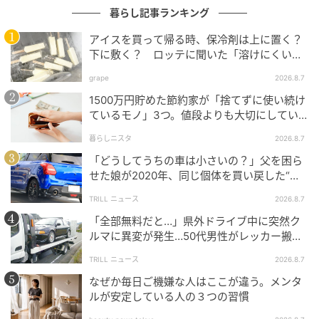
MagSafe対応のカードケースやウォレットを使ってい
暮らし記事ランキング
るけれど、「いつの間にか外れて落としたらどうしよ
アイスを買って帰る時、保冷剤は上に置く？
う…」と不安な方に朗報です！
下に敷く？ ロッテに聞いた「溶けにくい持
ち帰り方」
grape
2026.8.7
ダイソーの『MagSafe対応ウォレット用 落下防止タ
1500万円貯めた節約家が「捨てずに使い続け
グ』をウォレットケースに貼り、タグをスマホケース
ているモノ」3つ。値段よりも大切にしてい
に通すことで落下を防いでくれます。
ること
暮らしニスタ
2026.8.7
わずか110円（税込）で安心が手に入る、ありそうで
「どうしてうちの車は小さいの？」父を困ら
なかった画期的な商品ですよ。大切な持ち物を守るた
せた娘が2020年、同じ個体を買い戻した“意
外なワケ”
めに必須アイテムです！
TRILL ニュース
2026.8.7
「全部無料だと…」県外ドライブ中に突然ク
ルマに異変が発生…50代男性がレッカー搬送
視界を遮らずピタッと固定！ドライブがもっ
で思い知った“誤算”
と快適になる極小ホルダー
TRILL ニュース
2026.8.7
なぜか毎日ご機嫌な人はここが違う。メンタ
ルが安定している人の３つの習慣