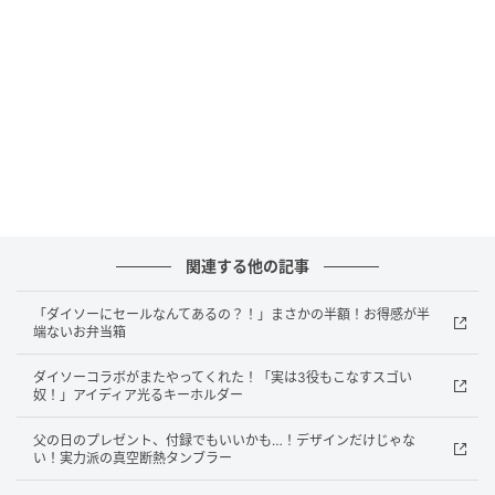
michill
『合皮製マグネット吸着式スマホ用カードホルダー』
をMagSafe対応のスマホにピタッと貼るだけで、お財
布いらずの身軽スタイルが完成！
330円（税込）とは思えない上品で高見えする合皮製
関連する他の記事
で、カードを1枚収納することができます。
「ダイソーにセールなんてあるの？！」まさかの半額！お得感が半
磁力もしっかりしていて、スマホを逆さまにしても外
端ないお弁当箱
れることはありません。スマホのデザインを邪魔しな
ダイソーコラボがまたやってくれた！「実は3役もこなすスゴい
いシンプルな美しさと実用性を、ぜひ体感してみてく
奴！」アイディア光るキーホルダー
ださいね！
父の日のプレゼント、付録でもいいかも…！デザインだけじゃな
い！実力派の真空断熱タンブラー
MagSafeアクセサリーの「もしも」を防ぐ！