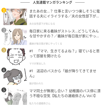
人気連載マンガランキング
またあの女…？ 仕事と言いつつ楽しそうに電
話する夫にイライラする／夫の女性部下が気
になる（1）【夫婦の危機 まんが】
夫の女性部下が気になる
毎日家に来る義妹がストレス…どうしてみん
な甘やかすの？／義妹が毎日我が家にやって
くる（1）【義父母がシンドイんです！ まん
義妹が毎日我が家にやってくる
が】
#1 「ママ、生きてるよね？」寝ていると思
って部屋を開けたら
ママが家出した
#1 送迎のバスから「娘が降りてきてませ
ん」
娘が拐われた
ママ同士が無視し合い？ 幼稚園のバス停に漂
う不穏な空気【私たちの連絡係さん Vol.1】
私たちの連絡係さん