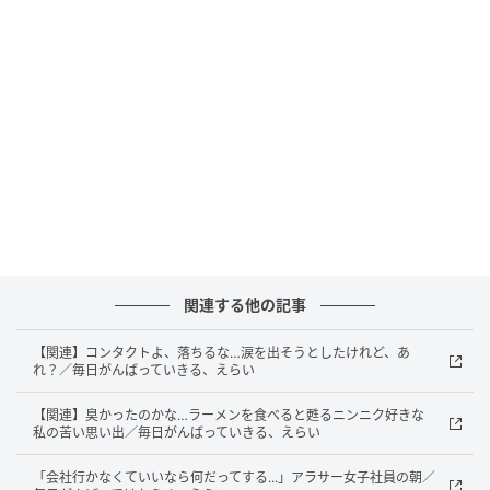
関連する他の記事
【関連】コンタクトよ、落ちるな…涙を出そうとしたけれど、あ
れ？／毎日がんばっていきる、えらい
元記事で読む
【関連】臭かったのかな…ラーメンを食べると甦るニンニク好きな
私の苦い思い出／毎日がんばっていきる、えらい
次の記事
「会社行かなくていいなら何だってする...」アラサー女子社員の朝／