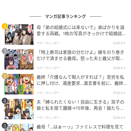
マンガ記事ランキング
母「弟の結婚式には来ないで」弟ばかりを溺
愛する両親。1枚の写真がきっかけで結婚話が
なくなったワケ
ベビーカレンダー
2026.8.5
「特上寿司は家族の分だけよ」嫁をのり巻き
だけで済ませる義母。怒った夫と義父が取っ
た行動とは
ベビーカレンダー
2026.8.5
義姉「介護なんて暇人がすれば？」苦労を私
に押し付け、遺産要求…遺言書を前に、義姉
が顔面蒼白のワケ
ベビーカレンダー
2026.8.5
夫「縛られたくない！自由に生きる」双子の
娘と私を捨て離婚→15年後、再会！娘たち
「あんた誰？」論破された元夫は
ベビーカレンダー
2026.8.5
義母「…はぁーっ」ファミレスで料理を見て