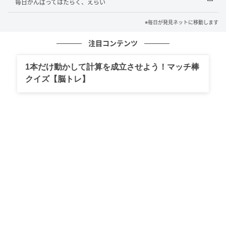
毎日がんばってはたらく、えらい
医師夫婦の子どもたちの「習いごと事情」。
正直スケジュールはキツキツだけど...／腐女
※毎日が発見ネットに移動します
医の医者道！7
注目コンテンツ
の記事をもっとみる
1本だけ動かして計算を成立させよう！マッチ棒
クイズ【脳トレ】