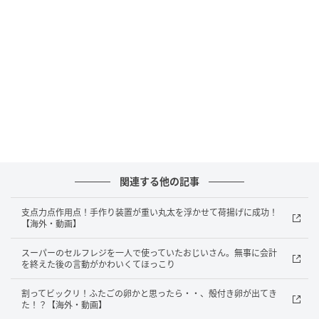
出典：
YouTube
カメラが向けられたのは、男性の頭部。 スキンヘッド
の男性に、筆が向けられていますが・・・今から何が
始まるというのでしょうか！！
頭に描かれたのは
関連する他の記事
頭部をキャンバスにして、フェイスペイント用の画材
で筆が勧められていますが、まずは白の塗料で波打っ
支点力点作用点！手作り装置が重い丸太を浮かせて荷揚げに成功！
た線が描かれました。 そして、頭頂部には・・・
【海外・動画】
スーパーのセルフレジを一人で使っていたおじいさん。無事に会計
を終えた後の言動がかわいくてほっこり
割ってビックリ！ふたごの卵かと思ったら・・、殻付き卵が出てき
た！？【海外・動画】