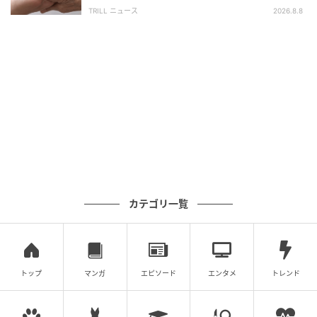
＜祖母エピソード2選＞
TRILL ニュース
2026.8.8
出典：
YouTube
黄色い丸が！ さらに、空白部分は白で塗りつぶされて
いきます。
カテゴリ一覧
トップ
マンガ
エピソード
エンタメ
トレンド