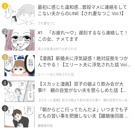
最初に感じた違和感…普段マメに連絡をして
こない夫からのLINE【され妻なつこ Vol.1】
され妻なつこ
#1 「お疲れ〜♡」遅刻するなら連絡して！
この女、ナメてます
美人な友達は何でも許される
【漫画】新婚夫に浮気疑惑！絶対証拠をつか
んでやる！【エリート夫に浮気された話 Vol.
出典：
YouTube
1】
エリート夫に浮気された話
【スカッと漫画】双子の娘より飲み会が大
事!? 親の自覚がない夫を懲らしめた話【第1
話】
【スカッと漫画】双子の娘より飲み会が大事!? 親の自覚がない夫を
懲らしめた話
「朝からどこ行ってたんだよ」いつまでも子
どもの習い事を把握しない夫【離婚後同居 Vo
l.1】
離婚後同居