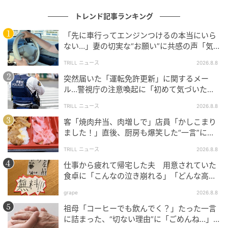
トレンド記事ランキング
「先に車行ってエンジンつけるの本当にいら
ない…」妻の切実な“お願い”に共感の声「気
づかないんですよね…」
TRILL ニュース
2026.8.8
突然届いた「運転免許更新」に関するメー
ル…警視庁の注意喚起に「初めて気づいた」
「家族にも共有した」
TRILL ニュース
2026.8.8
客「焼肉弁当、肉増しで」店員「かしこまり
ました！」直後、厨房も爆笑した“一言”に
「笑い堪えるのに必死でした」＜注文ミス体
TRILL ニュース
2026.8.8
験談2選＞
仕事から疲れて帰宅した夫 用意されていた
食卓に「こんなの泣き崩れる」「どんな高級
料理より絶品」と反響
grape
2026.8.8
祖母「コーヒーでも飲んでく？」たった一言
に詰まった、“切ない理由”に「ごめんね…」