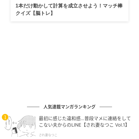
SNSの反応
1本だけ動かして計算を成立させよう！マッチ棒
クイズ【脳トレ】
SEKAI NO OWARIの「THE FIRST TAKE」出演発表を受
け、SNSではファンの熱狂が渦巻いています。
■ 絶対に出ないと思っていた「驚き・衝撃」：
「は？？？？待てよ？？？待てよ？？」
「は？？？？」と動揺を隠せないファンや、「まって
セカオワさんファーストテイク絶対出ないと思って
た」と信じられない事態に「しぬ声出た」とパニック
に陥るリアルなコメントが殺到しています。
■ 妄想が現実になった「喜び・期待・興奮」：
「5年
前自分で作ったやつ妄想が現実になってえぐい」と長
人気連載マンガランキング
年の夢が叶ったことに感極まる声や、純粋に「えぐ
最初に感じた違和感…普段マメに連絡をして
い」「声出た」と圧倒されるファンが続出。歓喜の引
こない夫からのLINE【され妻なつこ Vol.1】
用リツイートがSNS上で拡散されています。
され妻なつこ