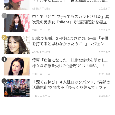
「アル中だと思う」一世を風靡した超人気タ
Nリスナーに異例のかん口令！？母への噓で
レント、酒漬けだった日々を告白
ABEMA TIMES
2026.8.7
〝地獄行き〟を覚悟した夜
中１で「どこに行ってもスカウトされた」異
の記事をもっとみる
次元の美少女『silent』で“最高記録”を樹立し
た「反則級」の【トップ女優】
TRILL ニュース
2026.8.7
56歳で初婚、2日後にまさかの出来事「子供
を持てると思わなかったのに…」レジェンド
美魔女が当時の心境を告白
ABEMA TIMES
2026.8.7
壇蜜「病気になった」壮絶な症状を明かし…
様々な治療を受けた“過去”とは「辛い」「苦
しい」
TRILL ニュース
2026.8.8
「深くお詫び」４人組ロックバンド、“突然の
活動休止”を発表→「ゆっくり休んで」ファン
心配の声
TRILL ニュース
2026.8.7