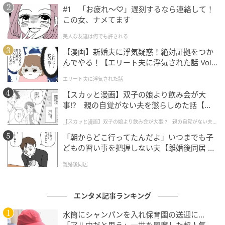
#1 「お疲れ〜♡」遅刻するなら連絡して！
この女、ナメてます
ライターコメント
美人な友達は何でも許される
緻密に構築されたファンタジーの世界観で音楽シーン
【漫画】新婚夫に浮気疑惑！絶対証拠をつか
を牽引してきたSEKAI NO OWARI。そんな彼らが、装
んでやる！【エリート夫に浮気された話 Vol.
1】
飾を削ぎ落とした「THE FIRST TAKE」という真っ白な
エリート夫に浮気された話
空間に立つことに。結成から15年。数多の大舞台を経
【スカッと漫画】双子の娘より飲み会が大
験してきたバンドでさえ「新鮮」と語るそのヒリヒリ
事!? 親の自覚がない夫を懲らしめた話【第1
とした緊張感は、SEKAI NO OWARIの音楽の骨格がい
話】
【スカッと漫画】双子の娘より飲み会が大事!? 親の自覚がない夫を
懲らしめた話
かに強靭であるかを証明する場となるはずです。熟成
「朝からどこ行ってたんだよ」いつまでも子
された4人の音楽が丸裸になるこの歴史的瞬間をこの目
どもの習い事を把握しない夫【離婚後同居 Vo
に焼き付けたいと思います。
l.1】
離婚後同居
元記事で読む
エンタメ記事ランキング
次の記事
水筒にシャンパンを入れ保育園の送迎に…
「おまんら踏みにじんなよ！」山口一郎、AN