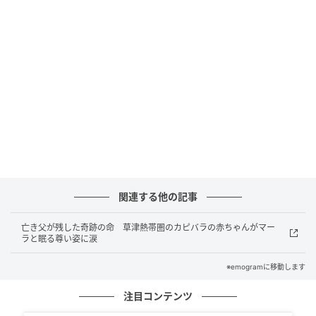
しか出せない音」として切り取られています。
SEKAI NO OWARI メンバーコメント
15年のキャリアを誇る彼らも、この独特な緊張感には
驚きを隠せなかった様子。収録後、メンバーは以下の
ように振り返っています。
「（15年やっていたけれど）すごい新鮮。楽しかっ
た」
関連する他の記事
「『一発でお願いします』って感じだしね、本当に。
すごい新鮮で面白かった」
亡き父が残した奇跡の命 草津熱帯圏のカピバラの赤ちゃんがマー
ラと眠る尊い姿に涙
※emogramに移動します
番組詳細
注目コンテンツ