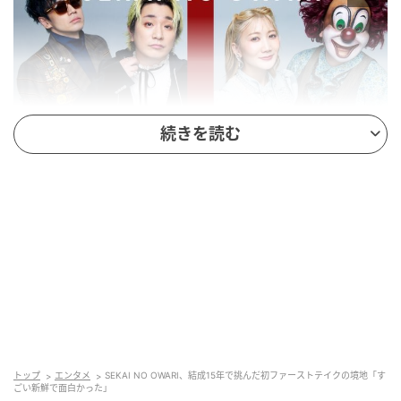
続きを読む
SEKAI NO OWARI 眠り姫（Happy Ending Version）
今回披露されるのは、2012年にリリースされ、バンド
の原点ともいえる一曲『眠り姫』。これをデビュー15
周年のアニバーサリー作品として再録音した『眠り姫
（Happy Ending Version）』として、一発撮りのパフ
ォーマンスで届けます。
トップ
エンタメ
SEKAI NO OWARI、結成15年で挑んだ初ファーストテイクの境地「す
4人が織りなす幻想的かつ力強いアンサンブルが、「今
ごい新鮮で面白かった」