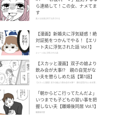
ら連絡して！この女、ナメてま
す
美人な友達は何でも許される
【漫画】新婚夫に浮気疑惑！絶
対証拠をつかんでやる！【エリ
ート夫に浮気された話 Vol.1】
エリート夫に浮気された話
【スカッと漫画】双子の娘より
飲み会が大事!? 親の自覚がな
い夫を懲らしめた話【第1話】
【スカッと漫画】双子の娘より飲み会が大事!? 親の自覚がない夫を懲ら
しめた話
「朝からどこ行ってたんだよ」
いつまでも子どもの習い事を把
握しない夫【離婚後同居 Vol.1】
離婚後同居