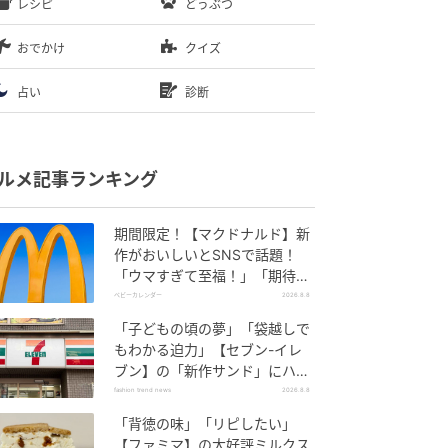
レシピ
どうぶつ
おでかけ
クイズ
占い
診断
ルメ記事ランキング
期間限定！【マクドナルド】新
作がおいしいとSNSで話題！
「ウマすぎて至福！」「期待以
上♡」
ベビーカレンダー
2026.8.8
「子どもの頃の夢」「袋越しで
もわかる迫力」【セブン-イレ
ブン】の「新作サンド」にハマ
りそう！
fashion trend news
2026.8.8
「背徳の味」「リピしたい」
【ファミマ】の大好評ミルクス