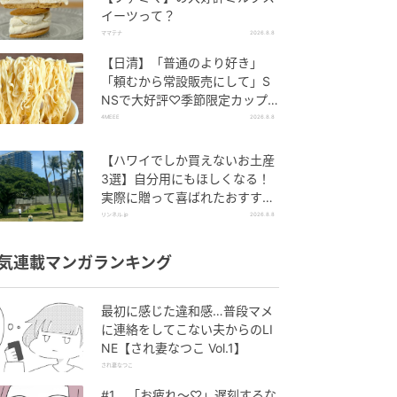
イーツって？
ママテナ
2026.8.8
【日清】「普通のより好き」
「頼むから常設販売にして」S
NSで大好評♡季節限定カップ
ヌードルが発売中！
4MEEE
2026.8.8
【ハワイでしか買えないお土産
3選】自分用にもほしくなる！
実際に贈って喜ばれたおすすめ
はこれ！
リンネル.jp
2026.8.8
気連載マンガランキング
最初に感じた違和感…普段マメ
に連絡をしてこない夫からのLI
NE【され妻なつこ Vol.1】
され妻なつこ
#1 「お疲れ〜♡」遅刻するな