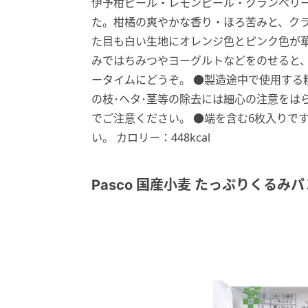
伊予柑ピール・レモンピール・クランベリ
た。柑橘の爽やかな香り・ほろ苦みと、ク
た目も白い生地にオレンジ色とピンク色が
みではちみつやヨーグルトなどをのせると
ータイムにどうぞ。 ●製造途中で使用する
の枝･ヘタ･茎等の除去には細心の注意をは
でご注意ください。 ●端を含む6枚入りで
い。 カロリー：448kcal
Pasco 国産小麦 たっぷりくるみパ