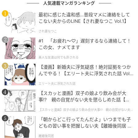
人気連載マンガランキング
最初に感じた違和感…普段マメに連絡をして
こない夫からのLINE【され妻なつこ Vol.1】
され妻なつこ
#1 「お疲れ〜♡」遅刻するなら連絡して！
この女、ナメてます
オトナミューズ ウェブ
美人な友達は何でも許される
【漫画】新婚夫に浮気疑惑！絶対証拠をつか
「ヴィンテージデニムに1点1点ブリーチを施し、柄を
んでやる！【エリート夫に浮気された話 Vol.
描く“inperfect denim”のデニム。全てデザイナーがハ
1】
エリート夫に浮気された話
ンドでブリーチを施しているため、唯一無二でお気に
【スカッと漫画】双子の娘より飲み会が大
入りの1本を見つけることができます。今回着用したも
事!? 親の自覚がない夫を懲らしめた話【第1
のはバギーシルエットにインパクトたっぷりな裾がポ
話】
イントで、シンプルなスタイリングにもクセをプラス
【スカッと漫画】双子の娘より飲み会が大事!? 親の自覚がない夫を
懲らしめた話
してくれるところが◎」デニム￥39,600（インパーフ
「朝からどこ行ってたんだよ」いつまでも子
どもの習い事を把握しない夫【離婚後同居 Vo
ェクトデニム／CITYSHOP）
l.1】
離婚後同居