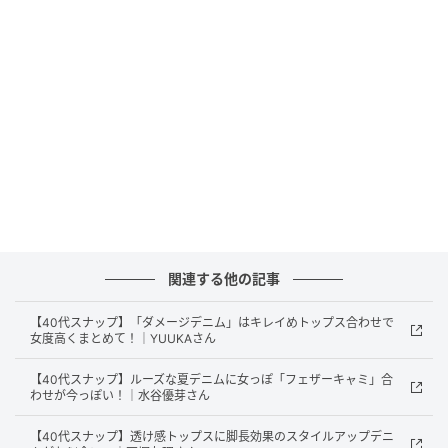
オトナミューズ ウェブ
デニム￥39,600（インパーフェクトデニム）、トップ
ス￥16,500、タンクトップ￥14,300（共にシティショ
ップ）、ベルト￥4,950（フロイド）、シューズ
￥24,200（モリーニ／全てCITYSHOP）、その他は全
て本人私物
関連する他の記事
カラーはミニマルに！ 素材やデザインで洒落
感をアップ
【40代スナップ】「ダメージデニム」はキレイめトップス合わせで
女度高くまとめて！｜YUUKAさん
「インパクトがあり1枚で主役になるデニムなので、他
【40代スナップ】ルーズな夏デニムに女っぽ「フェザーキャミ」合
のアイテムはシンプルにスタイリングしました。ベー
わせが今っぽい！｜水谷優芽さん
ジュカラーのデニムの裾に合わせてベージュのガチャ
【40代スナップ】透け感トップスに脚長効果のスタイルアップデニ
ベルトを合わせることで、全体にまとまりが出るよう