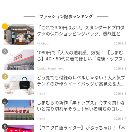
Profile
はだ さくらこ／2017年ベイクルーズ入社後、シティシ
ファッション記事ランキング
ョップにて勤務。現在はシティショップで働きながら
フリーでの活動も行っている。お酒と散歩が生き甲
「これで300円はよい」スタンダードプロダ
クツの保冷ショッピングバッグ、機能性とデ
斐。
ザインでネット大絶賛
All About
2026.8.8
元記事で読む
1089円で「大人の透明感」爆誕！ 【しまむ
ら】40・50代に着てほしい「洗練トップス」
次の記事
fashion trend news
2026.8.8
春夏こそ【似合うデニム】が欲しい！ 40代が
どう見ても付録のレベルじゃない！大人気ブ
無理なくはけて確実に洒落る「ルーズフレ
ランドの新作ツイードバッグが高見え＆大容
ア」が旬です
量♡
michill
2026.8.8
の記事をもっとみる
しまむらの新作「黒トップス」今すぐ買わな
いと売り切れ早そう…！早い者勝ちのコレ買
いリスト
michill
2026.8.7
【ユニクロ通ライター】がぶっちゃけ！「本