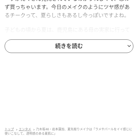
ず買っちゃいます。今日のメイクのようにツヤ感があ
るチークって、夏らしさもあるし今っぽいですよね。
子どもの頃から夏は、鹿児島にある母の実家に行って
いとこたちと遊ぶのが恒例行事でした。この夏もし行
けたら、足に大好きなくすみブルーの涼しげなネイル
続きを読む
を塗って、サンダルと合わせて夏気分を満喫したい
な！ 全国8か所を巡るツアーもあるし、楽しみがいっ
ぱいです。
RENKA's BEAUTY POINT
トップ
エンタメ
乃木坂46・岩本蓮加、夏先取りメイクは「ラメやパールをイイ感じに
使いこなして、透明感のある夏肌に」