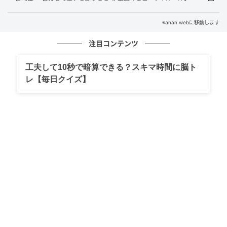
※anan webに移動します
注目コンテンツ
工夫して10秒で暗算できる？スキマ時間に脳ト
レ【毎日クイズ】
anan
A 日差しが降り注ぐプールの水面のようにシアーな発