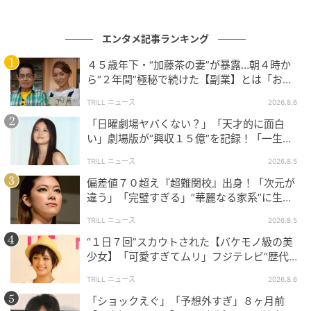
エンタメ記事ランキング
４５歳年下・“加藤茶の妻”が暴露…朝４時か
anan
ら“２年間”極秘で続けた【副業】とは「お金
を稼ぐのって大変」
B 星のようなきらめきをプラスするクリアハイライト
TRILL ニュース
2026.8.6
のアイライナー。カネボウ アイシグナライザー EX3
「日曜劇場ヤバくない？」「天才的に面白
¥3,850 限定販売中（カネボウインターナショナルDiv.
い」劇場版が“興収１５億”を記録！「一生言
い続ける」放送後も続く“切望の声”
TEL. 0120-518-520）
TRILL ニュース
2026.8.5
偏差値７０超え『超難関校』出身！「次元が
違う」「完璧すぎる」“華麗なる家系”に生ま
れた【規格外の逸材】
TRILL ニュース
2026.8.5
“１日７回”スカウトされた【バケモノ級の美
少女】「可愛すぎてムリ」フジテレビ“歴代N
o.1作”で輝いた『美人女優』
TRILL ニュース
2026.8.6
「ショックえぐ」「予想外すぎ」８ヶ月前