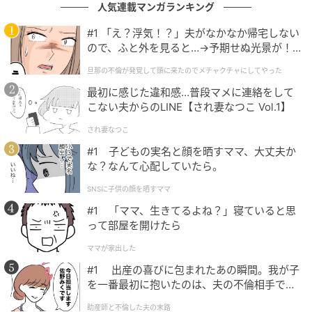
人気連載マンガランキング
色。RMK インフィニシェイドシングル アイシャドウ
#1 「え？浮気！？」夫がなかなか帰宅しない
EX-09 ¥3,080 ※セット価格 限定販売中（RMK Division
ので、ふと外を見ると…→予期せぬ光景が！
TEL. 0120-988-271）
｜旦那の不倫が発覚して頭に来たのでメチャ
旦那の不倫が発覚して頭に来たのでメチャクチャにしてやった
クチャにしてやった
最初に感じた違和感…普段マメに連絡をして
こない夫からのLINE【され妻なつこ Vol.1】
され妻なつこ
#1 子どもの実名と顔を晒すママ、大丈夫か
な？なんて心配していたら。
SNSに子供の顔を晒すママ
#1 「ママ、生きてるよね？」寝ていると思
って部屋を開けたら
ママが家出した
#1 出産の喜びに包まれたあの瞬間。我が子
を一番最初に抱いたのは、夫の不倫相手でし
た。
助産師と不倫した夫の末路