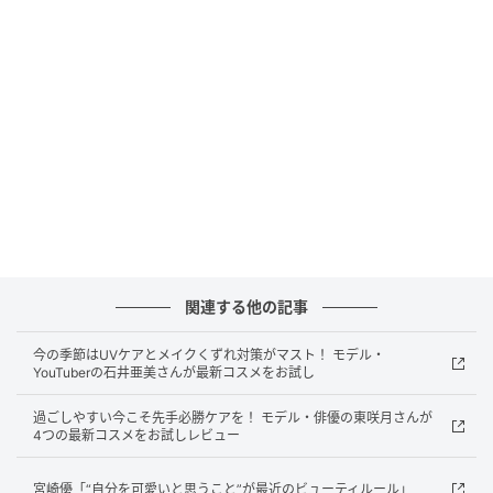
anan
夏らしいツヤと透明感を意識したメイク。目頭にはAの
繊細なラメを仕込み、光を集めて今っぽい立体感を演
関連する他の記事
出。目尻にBで入れたメタリックパール入りシアーホワ
今の季節はUVケアとメイクくずれ対策がマスト！ モデル・
イトのライン効果でうるんだ印象の目元に。青みピン
YouTuberの石井亜美さんが最新コスメをお試し
クのリップカラーにCのパール入りクリアグロスを重ね
過ごしやすい今こそ先手必勝ケアを！ モデル・俳優の東咲月さんが
てツヤをプラスし、肌の透明感を底上げ。
4つの最新コスメをお試しレビュー
宮崎優「“自分を可愛いと思うこと”が最近のビューティルール」