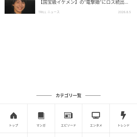
【国宝級イケメン】の“電撃婚”にロス続出！
興収“９５億超え”シリーズで輝いた逸材
TRILL ニュース
2026.8.5
anan
C ピンクやオレンジ、グリーンパールがきらめくクリ
アグロス。ジルスチュアート ダズリング フラワーデュ
カテゴリ一覧
ー グロス レディトゥブラッシュ ¥3,300 限定販売中
（ジルスチュアート ビューティ TEL. 0120-878-652）
トップ
マンガ
エピソード
エンタメ
トレンド