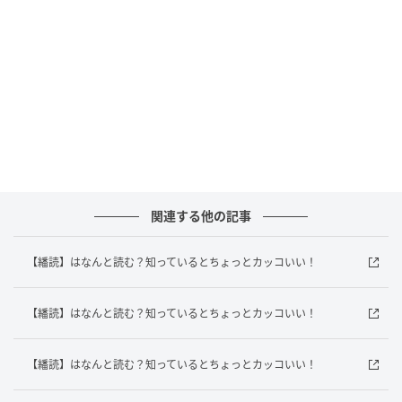
答えは？
この問題のポイントは計算の順番です。正しい計算の
順番は「かっこ」→「掛け算・割り算」→「足し算・
引き算」です。
まずはかっこの中を計算します。「4×5」を計算する
と、「20」になります。これで式は「11+7÷20」にな
ります。
次に、掛け算・割り算を行います。「7÷20」を計算す
関連する他の記事
ると、「0.35」になります。
最後に、足し算をします。「11+0.35」を計算すると、
【繙読】はなんと読む？知っているとちょっとカッコいい！
「11.35」になります。
答えは「11.35」です。
【繙読】はなんと読む？知っているとちょっとカッコいい！
わかりましたか？普段は電卓やスマホに頼りがちな計
【繙読】はなんと読む？知っているとちょっとカッコいい！
算ですが、自力で考えようとすると、意外と戸惑って
しまうこともありますよね。たまにはクイズで腕試し