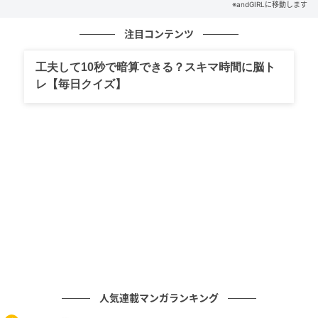
※andGIRLに移動します
をして、計算力を鍛えておきましょう！
注目コンテンツ
文／andGIRLweb編集部
工夫して10秒で暗算できる？スキマ時間に脳ト
元記事で読む
レ【毎日クイズ】
次の記事
【轟沈】はなんと読む？この漢字見たことあ
りますか？
の記事をもっとみる
人気連載マンガランキング