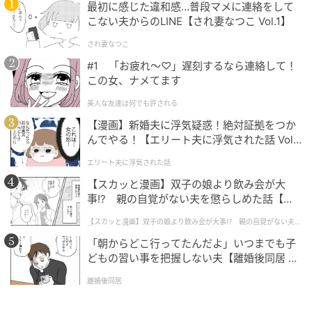
最初に感じた違和感…普段マメに連絡をして
こない夫からのLINE【され妻なつこ Vol.1】
され妻なつこ
#1 「お疲れ〜♡」遅刻するなら連絡して！
この女、ナメてます
美人な友達は何でも許される
【漫画】新婚夫に浮気疑惑！絶対証拠をつか
んでやる！【エリート夫に浮気された話 Vol.
1】
エリート夫に浮気された話
【スカッと漫画】双子の娘より飲み会が大
事!? 親の自覚がない夫を懲らしめた話【第1
話】
【スカッと漫画】双子の娘より飲み会が大事!? 親の自覚がない夫を
懲らしめた話
「朝からどこ行ってたんだよ」いつまでも子
どもの習い事を把握しない夫【離婚後同居 Vo
l.1】
離婚後同居