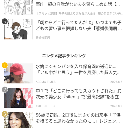
「ゾンビ映画のパラダイムシフト」「泣けるゾンビ映
事!? 親の自覚がない夫を懲らしめた話【第1
話】
画」と絶賛され、韓国ゾンビ映画の金字塔として世界
【スカッと漫画】双子の娘より飲み会が大事!? 親の自覚がない夫を
懲らしめた話
中で熱狂を巻き起こした『新感染』。
「朝からどこ行ってたんだよ」いつまでも子
どもの習い事を把握しない夫【離婚後同居 Vo
時速300kmで爆走する列車内という極限状態で描かれ
l.1】
離婚後同居
る、圧倒的なスピード感と濃密な人間ドラマは、日本
国内でもゾンビ映画の枠を超えて大きな反響を呼び、
異例の大ヒットを記録しました。
エンタメ記事ランキング
水筒にシャンパンを入れ保育園の送迎に…
「アル中だと思う」一世を風靡した超人気タ
レント、酒漬けだった日々を告白
ABEMA TIMES
2026.8.7
中１で「どこに行ってもスカウトされた」異
次元の美少女『silent』で“最高記録”を樹立し
た「反則級」の【トップ女優】
TRILL ニュース
2026.8.7
56歳で初婚、2日後にまさかの出来事「子供
を持てると思わなかったのに…」レジェンド
美魔女が当時の心境を告白