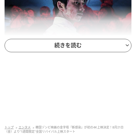
続きを読む
本年度カンヌ映画祭招待で注目！“鬼才”ヨン・
サンホ監督の代表作が4Kで蘇る
トップ
エンタメ
韓国ゾンビ映画の金字塔『新感染』が初の4K上映決定！8月21日
（金）より“1週間限定”全国リバイバル上映スタート