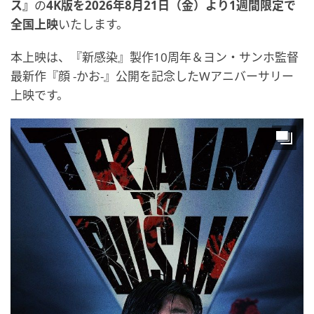
ス』
の
4K版を2026年8月21日（金）より1週間限定で
全国上映
いたします。
本上映は、『新感染』製作10周年＆ヨン・サンホ監督
最新作『顔 -かお-』公開を記念したWアニバーサリー
上映です。