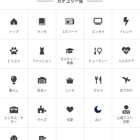
カテゴリ一覧
著名人コメント（2017年日本公開当時）
「完璧！ハラハラしっぱなし！傑作！その目で確かめ
て！」
トップ
マンガ
エピソード
エンタメ
トレンド
ギレルモ・デル・トロ（映画監督 / 『シェイプ・オ
ブ・ウォーター』ほか）
カルチャー・
どうぶつ
ファッション
ビューティー
ヘルスケア
「マジ、オススメ！絶対見るべき！」
教養
エドガー・ライト（映画監督 / 『ショーン・オブ・
ザ・デッド』ほか）
暮らし
住まい
レシピ
グルメ
おでかけ
「見逃すな！こんなスゴい映画がまだあったなん
て！」
イーライ・ロス（映画監督 / 『グリーン・インフェル
ビジネス・マ
心理テスト・
ノ』ほか）
クイズ
恋愛
占い
ネー
診断
「史上最高！素晴らしい!!」