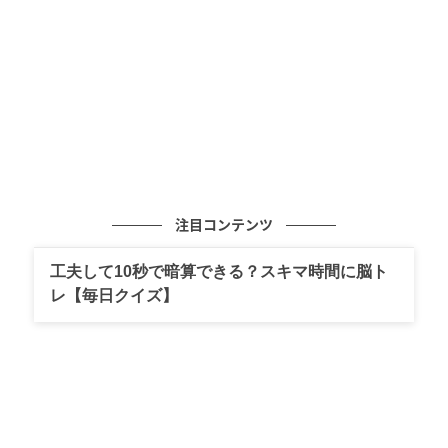
この度、『新感染 ファイナル・エクスプレス』製作10
周年と、ヨン・サンホ監督待望の最新作『顔 -かお-』
の日本公開（2026年8月28日）を記念し、4K版でのリ
バイバル上映が決定。
さらに、監督のもうひとつの最新作であるゾンビスリ
ラー映画『
COLONY
』（英題）が第79回カンヌ国際
映画祭へ公式招待されるなど、2026年はまさに“ヨ
ン・サンホ・イヤー”。
注目コンテンツ
そんな彼の原点にして出世作である『新感染 ファイナ
工夫して10秒で暗算できる？スキマ時間に脳ト
ル・エクスプレス』が、細部まで鮮明に描かれる4K版
レ【毎日クイズ】
で復活。かつてない臨場感と没入感で、ゾンビ映画の
歴史を塗り替えた、あの衝撃と感動をスクリーンで体
感できる絶好の機会となります。
本上映は、2026年8月21日（金）より1週間限定でス
タート。最新作公開を直前に控えたプレミアムなリバ