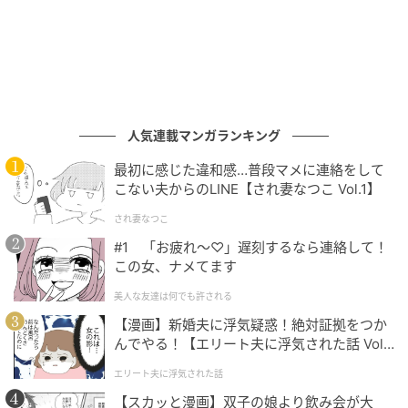
イバル上映です。
人気連載マンガランキング
最初に感じた違和感…普段マメに連絡をして
こない夫からのLINE【され妻なつこ Vol.1】
され妻なつこ
#1 「お疲れ〜♡」遅刻するなら連絡して！
この女、ナメてます
美人な友達は何でも許される
【漫画】新婚夫に浮気疑惑！絶対証拠をつか
んでやる！【エリート夫に浮気された話 Vol.
ゾンビ映画の新たなパラダイム、そしてマ・
1】
ドンソク躍進の記念碑的傑作
エリート夫に浮気された話
【スカッと漫画】双子の娘より飲み会が大