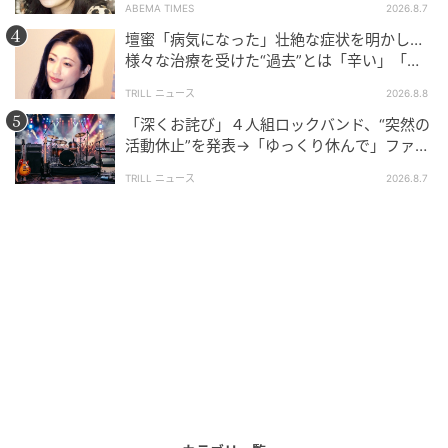
ABEMA TIMES
2026.8.7
また本作は、
“マブリー”こと韓国俳優マ・ドンソク
壇蜜「病気になった」壮絶な症状を明かし…
が、強靭な腕力と優しさあふれるキャラクターで、一
様々な治療を受けた“過去”とは「辛い」「苦
躍ブレイクを果たすきっかけとなった記念碑的作品で
しい」
TRILL ニュース
2026.8.8
す。
「深くお詫び」４人組ロックバンド、“突然の
活動休止”を発表→「ゆっくり休んで」ファン
心配の声
TRILL ニュース
2026.8.7