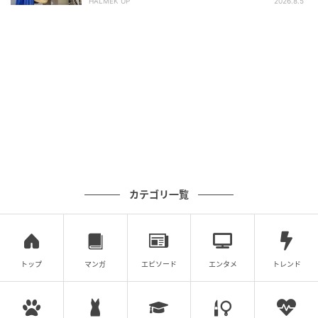
HALMEK UP
2026.8.5
元記事で読む
次の記事
カテゴリ一覧
【明日なに着る？】ヒールじゃなくてもスタ
イルがよく見える「ハイウエストのデザイン
パンツ」
の記事をもっとみる
トップ
マンガ
エピソード
エンタメ
トレンド