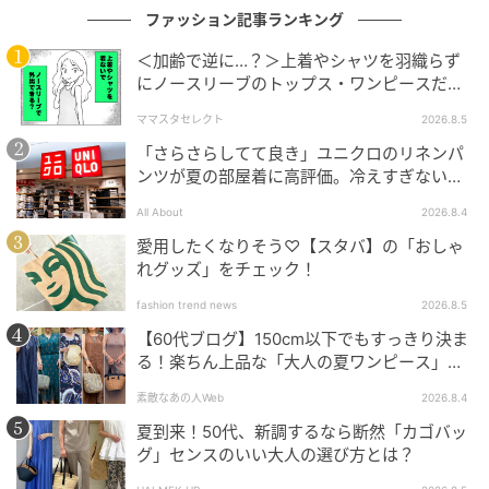
ファッション記事ランキング
＜加齢で逆に…？＞上着やシャツを羽織らず
にノースリーブのトップス・ワンピースだけ
で外出できる？
バッグ（27×37.5×21） 86,900円／ジャンニ キアリー
ママスタセレクト
2026.8.5
ニ（ジャンニ キアリーニ 銀座店） グリーンもスエード
「さらさらしてて良き」ユニクロのリネンパ
ンツが夏の部屋着に高評価。冷えすぎない肌
なら主張ひかえめ。
触りが決め手
All About
2026.8.4
愛用したくなりそう♡【スタバ】の「おしゃ
れグッズ」をチェック！
fashion trend news
2026.8.5
（バッグのプライスなど詳細へ）
【60代ブログ】150cm以下でもすっきり決ま
≫【全19アイテムの一覧へ】「持ち方を変えられる」
る！楽ちん上品な「大人の夏ワンピース」コ
柔らかくて大きいバッグ
ーデ６選
素敵なあの人Web
2026.8.4
夏到来！50代、新調するなら断然「カゴバッ
グ」センスのいい大人の選び方とは？