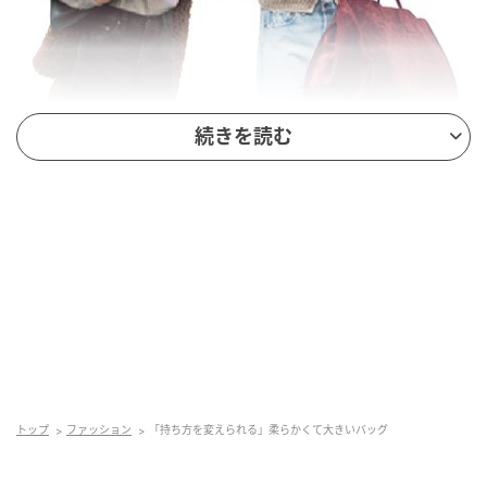
続きを読む
装いのハズし役にもなる大きめサイズ。手元に提げた
トップ
ファッション
「持ち方を変えられる」柔らかくて大きいバッグ
りクラッチのように抱えたりと、形を変えやすい柔軟
性があれば、似合う服の幅も広がる。