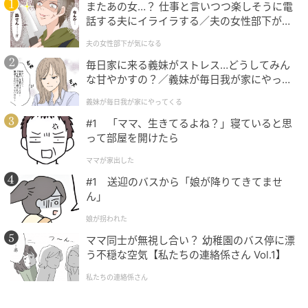
またあの女…？ 仕事と言いつつ楽しそうに電
りフォルム
話する夫にイライラする／夫の女性部下が気
になる（1）【夫婦の危機 まんが】
夫の女性部下が気になる
毎日家に来る義妹がストレス…どうしてみん
な甘やかすの？／義妹が毎日我が家にやって
くる（1）【義父母がシンドイんです！ まん
義妹が毎日我が家にやってくる
が】
#1 「ママ、生きてるよね？」寝ていると思
って部屋を開けたら
ママが家出した
#1 送迎のバスから「娘が降りてきてませ
ん」
娘が拐われた
ママ同士が無視し合い？ 幼稚園のバス停に漂
う不穏な空気【私たちの連絡係さん Vol.1】
私たちの連絡係さん