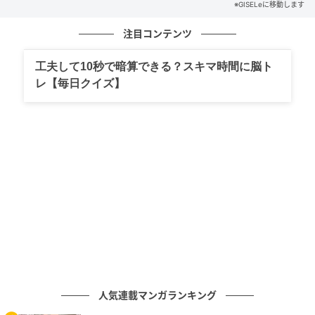
※GISELeに移動します
注目コンテンツ
工夫して10秒で暗算できる？スキマ時間に脳ト
レ【毎日クイズ】
ベージュバッグ（34×47.5×15） 57,200円／
VASIC（ヴァジックジャパン） コードのように細い持
ち手とボディの対比で華奢さを演出。
人気連載マンガランキング
GREEN SUEDE個性がにじむグリーン×ぽって