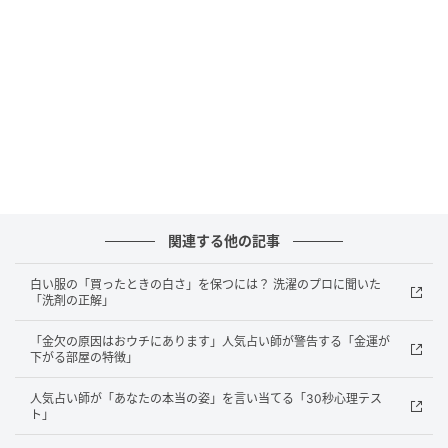
BEIGE LEATHERスムースタッチだからビッグ
サイズもエレガント
関連する他の記事
白い服の「買ったときの白さ」を保つには？ 洗濯のプロに聞いた
「洗剤の正解」
「金欠の原因はおウチにあります」人気占い師が警告する「金運が
下がる部屋の特徴」
人気占い師が「あなたの本当の姿」を言い当てる「30秒心理テス
ト」