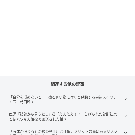
さすがに何も言わずにはいられず、
「じゃあ今度あな
たが風邪をひいたら、ファストフードを買ってくる
ね」
と冗談めかして言ってみました。すると夫は少し
黙り込み、「ごめん」とだけ謝ってきました。
次にまた風邪をひいたとき、夫は何を選ぶのだろう。
そう考えると、困る気持ちだけでなく、少し楽しみな
気持ちも湧いてきました。
まとめ
関連する他の記事
今回のことで、気づかいとは何かをしてあげることだ
「自分を戒めないと…」娘と買い物に行くと発動する男気スイッチ
＜五十路日和＞
けでなく、相手の状態を想像することも大切なのだと
感じました。こちらから伝えたつもりでも、伝わり方
医師「結論から言うと…」私「ええええ！？」告げられた診断結果
にはズレが生まれることもあります。これからは、体
とは＜ワキガ治療で搬送された話＞
調が悪いときにどんなものを買ってきてほしいのか、
「有休が消える」治験の副作用と仕事。メリットの裏にあるリスク