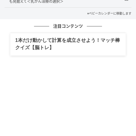
もう少し具体的に言葉にしていきたいです。
も見据えて＜乳がん治療の選択＞
※ベビーカレンダーに移動します
※記事の内容は公開当時の情報であり、現在と異なる
場合があります。記事の内容は個人の感想です。
注目コンテンツ
著者：黒井未来／30代女性・パート
1本だけ動かして計算を成立させよう！マッチ棒
クイズ【脳トレ】
イラスト：アゲちゃん
※ベビーカレンダーが独自に実施したアンケートで集
めた読者様の体験談をもとに記事化しています（回答
時期：2026年3月）
ベビーカレンダー／ウーマンカレンダー編集室
元記事で読む
クリエイター情報