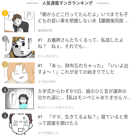
ベビーカレンダー
人気連載マンガランキング
ベビーカレンダーは妊娠・出産・育児の情報サイト
「朝からどこ行ってたんだよ」いつまでも子
です。みんなのクチコミや体験談から産婦人科検
どもの習い事を把握しない夫【離婚後同居 Vo
索、おでかけ情報、離乳食レシピまで。月間利用者1
l.1】
000万人以上。
離婚後同居
作品をもっとみる
#1 お義姉さんたちくるって、私話したよ
ね？ ねぇ、それでも…
ぜんぶ私のせい
の記事をもっとみる
#1 「あっ、財布忘れちゃった」「いいよ出
すよ〜！」これが全ての始まりでした
ママ友の財布
入学式からわずか3日、娘のひと言が運命の
分かれ道に…【私はモンペじゃありません Vo
l.1】
私はモンペじゃありません
#1 「ママ、生きてるよね？」寝ていると思
って部屋を開けたら
ママが家出した