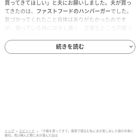
買ってきてほしい」と夫にお願いしました。夫が買っ
てきたのは、
ファストフードのハンバーガー
でした。
気づかってくれたこと自体はありがたかったのです
が、弱っている体には少し重く、正直なところ戸惑っ
てしまいました。
続きを読む
ご飯ものだけど、そうじゃない
後日、機会があったので「次はご飯ものがいいな」と
伝えました。そして再び私が寝込むほどの風邪をひい
た日。夫が選んできたのは
海鮮丼
でした。たしかにご
飯ものではありますが、体調が悪いときに生ものとい
う発想に、思わずあきれてしまったのが本音です。
冗談にしたら返ってきた反応
トップ
エピソード
「夕飯を買ってきて」風邪で寝込む私に夫が差し出した袋の中身に
絶句。再び頼んだ際に夫が選んだ品は