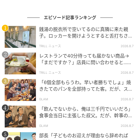
エピソード記事ランキング
銭湯の脱衣所で空いてるのに真隣に来た親
子。ロッカーを開けようとすると舌打ちさ
れ…→直後、娘の放った“純粋な一言”に「心の
TRILL ニュース
2026.8.7
中で拍手」
レストランで40分待っても届かない商品→
「まだですか？」店員に問い合わせると…そ
の後、“理不尽な対応”に「二度と行っていま
TRILL ニュース
2026.8.7
せん」
「6個全部もらうわ。早い者勝ちでしょ」焼
きたてのパンを全部持ってた客。だが、スタ
ッフの一言で状況が一変
GLAM
2026.8.7
「飲んでないから、俺は三千円でいいだろ」
食事会当日に主張した叔父。だが、幹事のい
とこが告げた一言とは
GLAM
2026.8.7
部長「子どものお迎えが理由なら辞めれば