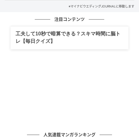
※マイナビウエディングJOURNALに移動します
か」といった審査が行われる場合もあります。
近年では多様な家族の形に合わせて、同性パートナー
注目コンテンツ
であっても、地方自治体発行の「パートナーシップ証
明書」などを提出すれば夫婦型保険に加入できる保険
工夫して10秒で暗算できる？スキマ時間に脳ト
会社が増えています。
レ【毎日クイズ】
夫婦で入れる保険の例
夫婦型として加入できる保険には、主に以下のような
種類があります。
・医療保険…主契約者の医療保険に上乗せする形で、
パートナーの「入院給付金」や「手術給付金」などの
保障を付けられます。
・がん保険…主契約者ががんになった場合の保障に、
パートナーのがん保障を特約として追加できます。
・死亡保険…主契約者の死亡保険に、パートナーの死
人気連載マンガランキング