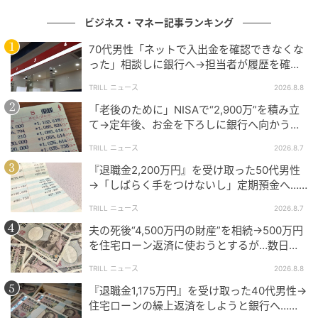
ビジネス・マネー記事ランキング
70代男性「ネットで入出金を確認できなくな
shutterstock
った」相談しに銀行へ→担当者が履歴を確認
したところ…判明した“恐ろしい事実”
TRILL ニュース
2026.8.8
保険料が安くなる
「老後のために」NISAで“2,900万”を積み立
夫婦で別々に保険に加入すると、保障内容が手厚くな
て→定年後、お金を下ろしに銀行へ向かう
る分、保険料も高くなりがちです。一方で夫婦型保険
が…60代男性を襲った“想定外の落とし穴”
は、保障の範囲は限定されるものの、別々に加入する
TRILL ニュース
2026.8.7
場合と比べて、世帯全体で支払うトータルの保険料を
『退職金2,200万円』を受け取った50代男性
→「しばらく手をつけないし」定期預金へ…4
安く抑えられる傾向があります。 新居の準備や将来の
年後、通帳を見て“青ざめたワケ”
子育てなどでお金がかかるカップルにとって、毎月の
TRILL ニュース
2026.8.7
固定費である保険料を節約できるのは大きな魅力で
夫の死後“4,500万円の財産”を相続→500万円
す。
を住宅ローン返済に使おうとするが…数日
後、判明した事実に妻が“絶句したワケ”
TRILL ニュース
2026.8.8
家計の管理が楽になる
『退職金1,175万円』を受け取った40代男性→
結婚や同棲を機に、ふたりの口座を1つにまとめて家計
住宅ローンの繰上返済をしようと銀行へ…し