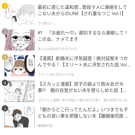
亡保障を付加します。
最初に感じた違和感…普段マメに連絡をして
・自動車保険…運転者を本人と配偶者のみに限定する
こない夫からのLINE【され妻なつこ Vol.1】
ことで、誰でも運転できる契約にするよりも大幅に保
され妻なつこ
険料が抑えられます。ほかに運転する家族がいない場
#1 「お疲れ〜♡」遅刻するなら連絡して！
合にオススメです。
この女、ナメてます
美人な友達は何でも許される
夫婦型保険に入る３つのメリット
【漫画】新婚夫に浮気疑惑！絶対証拠をつか
んでやる！【エリート夫に浮気された話 Vol.
1】
エリート夫に浮気された話
【スカッと漫画】双子の娘より飲み会が大
事!? 親の自覚がない夫を懲らしめた話【第1
話】
【スカッと漫画】双子の娘より飲み会が大事!? 親の自覚がない夫を
懲らしめた話
「朝からどこ行ってたんだよ」いつまでも子
どもの習い事を把握しない夫【離婚後同居 Vo
l.1】
離婚後同居