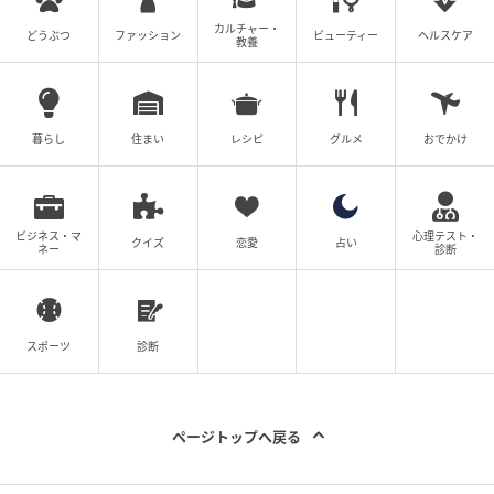
カルチャー・
どうぶつ
ファッション
ビューティー
ヘルスケア
ここは要注意！知っておくべきデメリットと注
教養
意点
暮らし
住まい
レシピ
グルメ
おでかけ
ビジネス・マ
心理テスト・
クイズ
恋愛
占い
ネー
診断
スポーツ
診断
ページトップへ戻る
shutterstock
主契約者が死亡した場合、配偶者の保険が継続できな