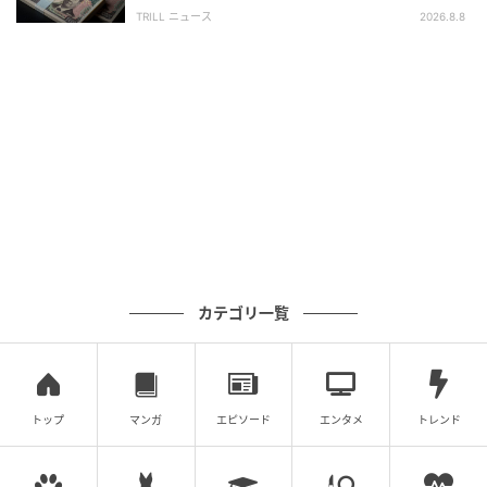
かし、窓口で告げられた“想定外の事実”
管理を始めるカップルも多いのではないでしょうか。
TRILL ニュース
2026.8.8
夫婦型保険は契約窓口や口座引き落としが1つになるた
め、「誰の口座から、いくら引き落とされているか」
が一目瞭然です。家計簿をつけたり毎月の支出を管理
したりする手間が大幅に省け、家計管理がシンプルに
なります。
加入時の手続きが一度に済ませられる
個別に保険へ加入する場合、それぞれで保険証券や資
料を管理しなければなりません。しかし夫婦型保険で
あれば、1つの保険で夫婦ふたり分をカバーできるた
カテゴリ一覧
め、契約や健康状態の告知といった手続きが一度で済
みます。さらに保険証券も1つになるため、契約後の管
理の煩わしさが軽減されます。引っ越しをした際の住
所変更手続きなども、一度の連絡でふたり分が完了し
トップ
マンガ
エピソード
エンタメ
トレンド
ます。