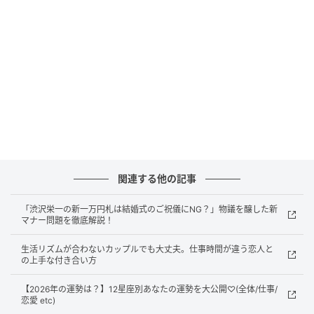
夫婦型保険(夫婦特約)の特徴
夫婦型保険とは、夫婦どちらか一方の保障を「主契約
（メインの契約）」とし、配偶者の保障を「特約（オ
プション）」として組み合わせる形で加入する保険の
ことです。ふたり分の保障を1つの契約にまとめて準備
できるのが特徴です。 収入がメインとなる世帯主が主
契約者となり、パート収入や専業主婦（夫）のパート
ナーの保障をそこへ付随させる形で加入するパターン
が多く見られます。
関連する他の記事
加入するための条件は？
「渋沢栄一の新一万円札は結婚式のご祝儀にNG？」物議を醸した新
一般的に、法律上の婚姻関係または事実婚（内縁）関
マナー問題を徹底解説！
係にあることが加入条件となります。ただし、事実婚
生活リズムが合わないカップルでも大丈夫。仕事時間が違う恋人と
のカップルが加入する場合は、生計をともにしている
の上手な付き合い方
ことや、事実婚を証明できる書類（住民票の未届記載
【2026年の運勢は？】12星座別あなたの運勢を大公開♡(全体/仕事/
など）の提出を求められるケースがほとんどです。保
恋愛 etc)
険会社によっては、「内縁関係が一定期間続いている