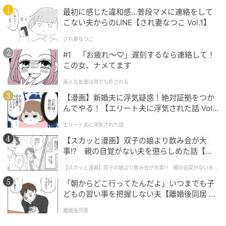
ードコーデを楽しめるキャミソール。アジャスター付
最初に感じた違和感…普段マメに連絡をして
きでフィット感を調整可能。その日の気温に合わせて
こない夫からのLINE【され妻なつこ Vol.1】
レイヤードするアイテムを選べるので、季節の変わり
され妻なつこ
目に活躍してくれます。ギャザーを寄せたフレアシル
#1 「お疲れ〜♡」遅刻するなら連絡して！
エットがフェミニンなムードを演出。華奢なストラッ
この女、ナメてます
プとシャープなVネックデザインで、甘さ控えめに大人
美人な友達は何でも許される
っぽく着こなせそうです。
【漫画】新婚夫に浮気疑惑！絶対証拠をつか
んでやる！【エリート夫に浮気された話 Vol.
※すべての商品情報・画像はユニクロ出典です。
1】
※記事内の情報は執筆時のものになります。価格変更
エリート夫に浮気された話
や、販売終了の可能性もございます。最新の商品情報
【スカッと漫画】双子の娘より飲み会が大
事!? 親の自覚がない夫を懲らしめた話【第1
は各お店・ブランドなどにご確認くださいませ。
話】
【スカッと漫画】双子の娘より飲み会が大事!? 親の自覚がない夫を
懲らしめた話
writer：伊村 真奈
「朝からどこ行ってたんだよ」いつまでも子
ファッション記事執筆をメインに、FTN草創期からラ
どもの習い事を把握しない夫【離婚後同居 Vo
イターとして活動。自身も洋服をこよなく愛し、誰で
l.1】
離婚後同居
もが気軽にオシャレを楽しめる記事コンテンツ制作に