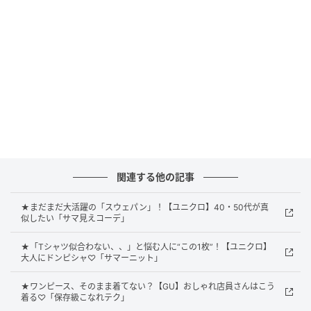
トになり、おしゃれ見えも狙えます。スカートにもパ
ンツにも合わせやすいショート丈で、スタイリングし
やすいのも嬉しいポイントです。
季節の変わり目の即戦力トップス
関連する他の記事
★まだまだ大活躍の「スウェパン」！【ユニクロ】40・50代が真
似したい「サマ見えコーデ」
★「Tシャツ似合わない、、」と悩む人に“この1枚”！【ユニクロ】
大人にドンピシャ♡「サマーニット」
★ワンピース、そのまま着てない？【GU】おしゃれ店員さんはこう
着る♡「保存級こなれテク」