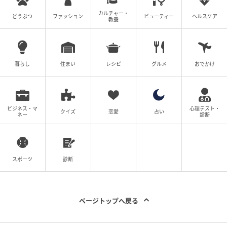
カルチャー・
どうぶつ
ファッション
ビューティー
ヘルスケア
教養
暮らし
住まい
レシピ
グルメ
おでかけ
ビジネス・マ
心理テスト・
クイズ
恋愛
占い
ネー
診断
スポーツ
診断
ページトップへ戻る