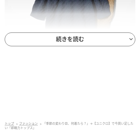
続きを読む
出典：ユニクロ
【ユニクロ】「ポインテールクルーネックセーター /
ウォッシャブル」¥2,990（税込）
コットン100%素材を使用。軽やかな着心地を実感でき
そうな半袖セーターは、春から夏への季節の変わり目
トップ
ファッション
「季節の変わり目、何着たら？」→【ユニクロ】で今買い足した
にうってつけ。ポコポコとした表面感のあるポインテ
い「即戦力トップス」
ールの編み地や、ぽわんと膨らむ袖が可愛いアクセン