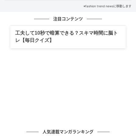
※fashion trend newsに移動します
注目コンテンツ
工夫して10秒で暗算できる？スキマ時間に脳ト
レ【毎日クイズ】
出典：ユニクロ
【ユニクロ】「ギャザーキャミソール」¥1,500（税
込）
半袖やタンクトップ、シャツなどを合わせた、レイヤ
人気連載マンガランキング