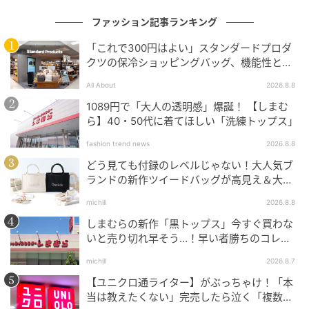
情熱を燃やし、大人のためのファッション情報をリサ
ファッション記事ランキング
ーチ & 収集。FTNを中心に執筆中。
「これで300円はよい」スタンダードプロダ
元記事で読む
クツの保冷ショッピングバッグ、機能性とデ
ザインでネット大絶賛
All About
2026.8.8
次の記事
1089円で「大人の透明感」爆誕！ 【しまむ
「昭和っぽい穿き方」もう卒業！【GUジーン
ら】40・50代に着てほしい「洗練トップス」
ズ】を使った「40・50代向けコーデ」
fashion trend news
2026.8.8
どう見ても付録のレベルじゃない！大人気ブ
の記事をもっとみる
ランドの新作ツイードバッグが高見え＆大容
量♡
michill
2026.8.8
しまむらの新作「黒トップス」今すぐ買わな
いと売り切れ早そう…！早い者勝ちのコレ買
いリスト
michill
2026.8.7
【ユニクロ通ライター】がぶっちゃけ！「本
当は教えたくない」完売したら泣く「複数買