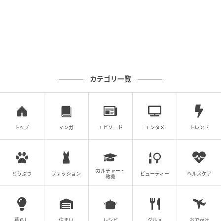
リアーナとブルガリ＆スザンヌ・ベルペロンハイジュエリー2023年、リアー
ナはブルガリのパールとダイヤモンドのネックレスに、スザンヌ・ベルペロ
ンのフラワーイヤリングを合わせた。photography : Taylor Hill / Getty
Images
カテゴリ一覧
トップ
マンガ
エピソード
エンタメ
トレンド
カルチャー・
どうぶつ
ファッション
ビューティー
ヘルスケア
教養
暮らし
住まい
レシピ
グルメ
おでかけ