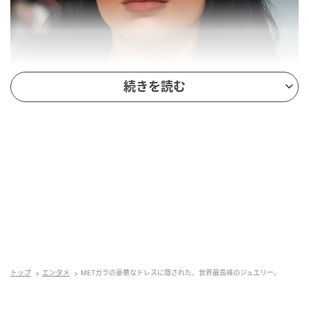
続きを読む
メットガラ2023でのデュア・リパ。photography : Taylor Hill / Getty Images
トップ
エンタメ
METガラの豪華なドレスに隠された、世界最高峰のジュエリー。
5月の第１週月曜日。それはアメリカで最大級のファッ