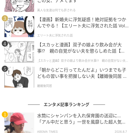
この女、ナメてます
巨大なダイヤモンドという点ではデュア・リパも負け
美人な友達は何でも許される
ていない。2023年、ティファニーの新作ダイヤモンド
【漫画】新婚夫に浮気疑惑！絶対証拠をつか
んでやる！【エリート夫に浮気された話 Vol.
で登場した。これは同ブランドの「ルシダ・スター」
1】
ネックレスに100カラットを超えるクッションカット
エリート夫に浮気された話
ダイヤモンドをセットしたもので、1878年にティファ
【スカッと漫画】双子の娘より飲み会が大
ニーの創業者、チャールズ・ルイス・ティファニーが
事!? 親の自覚がない夫を懲らしめた話【第1
話】
入手した伝説的な「ティファニー ダイヤモンド」への
【スカッと漫画】双子の娘より飲み会が大事!? 親の自覚がない夫を
懲らしめた話
オマージュとも言える作品。ティファニー ダイヤモン
「朝からどこ行ってたんだよ」いつまでも子
ドは、映画『ティファニーで朝食を』の宣伝用にオー
どもの習い事を把握しない夫【離婚後同居 Vo
ドリー・ヘップバーンが着用したことで知られてい
l.1】
離婚後同居
る。
エンタメ記事ランキング
メットガラ史上、最も高価なジュエリーたち
水筒にシャンパンを入れ保育園の送迎に…
「アル中だと思う」一世を風靡した超人気タ
レント、酒漬けだった日々を告白
ABEMA TIMES
2026.8.7