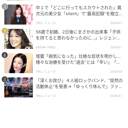
中１で「どこに行ってもスカウトされた」異
次元の美少女『silent』で“最高記録”を樹立し
た「反則級」の【トップ女優】
TRILL ニュース
2026.8.7
56歳で初婚、2日後にまさかの出来事「子供
を持てると思わなかったのに…」レジェンド
美魔女が当時の心境を告白
ABEMA TIMES
2026.8.7
壇蜜「病気になった」壮絶な症状を明かし…
様々な治療を受けた“過去”とは「辛い」「苦
しい」
TRILL ニュース
2026.8.8
「深くお詫び」４人組ロックバンド、“突然の
活動休止”を発表→「ゆっくり休んで」ファン
心配の声
TRILL ニュース
2026.8.7