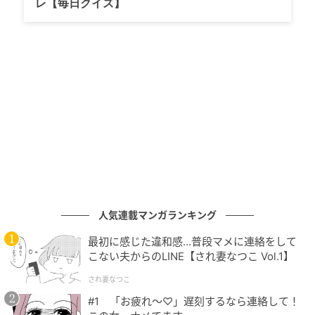
レ【毎日クイズ】
ーペットを華やかに彩った。カルティエのデザインに
着想を得たネックレスで、総計480カラット超のダイ
ヤモンドをあしらった中央には80カラットの大粒ダイ
ヤモンドが輝いている。推定価格は1億ドル以上。これ
までのところメットガラ史上最も高価なジュエリー
だ。
記録破りの連続
他にもまだある。「メットガラの女王」の異名を取る
リアーナは大胆なマタニティルックや恋人との登場だ
人気連載マンガランキング
けでなく、豪奢なジュエリーでも注目されてきた。
最初に感じた違和感…普段マメに連絡をして
2023年には、推定2500万ドルのダイヤモンドとパー
こない夫からのLINE【され妻なつこ Vol.1】
ルの豪華なブルガリのネックレスに、スザンヌ・ベル
され妻なつこ
ペロンのハイジュエリーフラワーイヤリングを合わせ
#1 「お疲れ〜♡」遅刻するなら連絡して！
ていた。