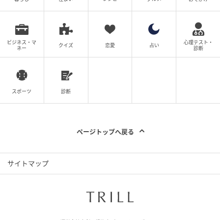
ビジネス・マ
心理テスト・
クイズ
恋愛
占い
ネー
診断
スポーツ
診断
ページトップへ戻る
デュア・リパとティファニー2023年、デュア・リパは100カラット超のダイ
サイトマップ
ヤモンドを用いた豪華なティファニーのネックレスで登場した。photography
: Taylor Hill / Getty Images