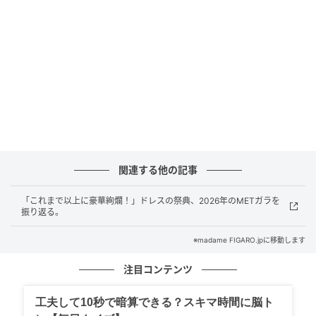
ションイベントのひとつ、メットガラの日を意味す
る。1948年以降のほぼ毎年、選ばれたセレブが、指定
されたテーマに沿って工夫を凝らした装いでニューヨ
ークのメトロポリタン美術館Metropolitan Museum
of Artの階段を上ってきた。人々の記憶に残るのは主に
オーダーメイドドレス、そして過激度が増す一方のス
ーツだが、ハイジュエリーの名品も登場している。フ
ァッションとカルチャーの世界のビッグネームが集う
このイベントで、サイズや価格、希少性で話題になっ
関連する他の記事
てきたジュエリーを振り返ってみよう。このイベント
でのルールはただひとつ、人々の度肝を抜くことだ。
「これまで以上に豪華絢爛！」ドレスの祭典、2026年のMETガラを
振り返る。
独創性と過剰さを競うイベントなだけに、あっと驚く
※madame FIGARO.jpに移動します
ような逸品が登場する。2025年5月に開催された前回
注目コンテンツ
のメットガラでは、インドの大富豪の娘で自身も実業
家であるイーシャ・アンバニが、昔インド王族のため
工夫して10秒で暗算できる？スキマ時間に脳ト
に制作された歴史的なジュエリーをまとい、レッドカ