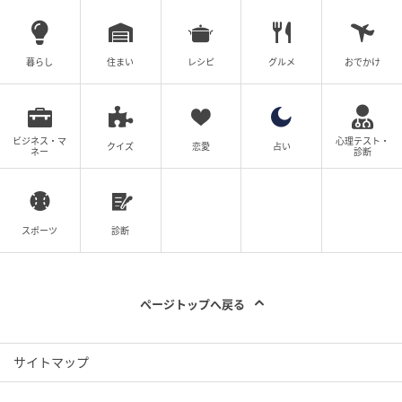
さんの十年名品」でもご紹介。「自分の好きなものを
購入したら長く使うので、私のクローゼットには古い
暮らし
住まい
レシピ
グルメ
おでかけ
ものばかり」と仰るはま子さん。ネクタイシャツ流行
りの初期、SHEINでメンズのネクタイを購入し、マデ
ィソンブルーのシャツにON、遊びゴコロを吹き込み話
題に。シャツ（マディソンブルー）ネクタイ
ビジネス・マ
心理テスト・
クイズ
恋愛
占い
ネー
診断
（SHIEN）デニム（ブラックバイマウジー）シューズ
（アレクサンドラニール）ピアス（VAID）リング（ブ
ルガリ）
スポーツ
診断
撮影／YUJI TAKEUCHI（BALLPARK）ヘア・メーク／
シバタロウ（P-cott）スタイリスト／竹村はま子（畑野
ページトップへ戻る
さん） 取材／石川 恵 ※掲載商品はすべて私物です。シ
ャネル、エルメスブティックへのお問合わせはご遠慮
ください。 ※情報は2026年5月号掲載時のものです。
サイトマップ
おすすめ記事はこちら