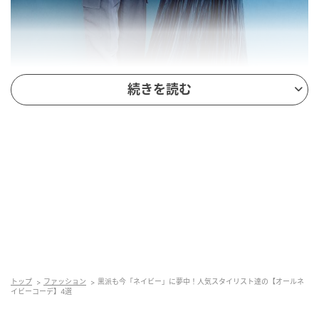
続きを読む
＜左＞スタイリスト・石毛のりえさん
ほぼクロベースの自分にとってネイビーは心のバラン
サーです。明るい色をあまり着ない私にとってネイビ
ーは機嫌のいい時に着る色なのかも。
コーデ：
シアーなどは、あえてネイビーをセレクトす
トップ
ファッション
黒派も今「ネイビー」に夢中！人気スタイリスト達の【オールネ
イビーコーデ】4選
ることで洗練感がUP。ブラウス（L’Appartement）中
に着たトップス（UNIQLO）パンツ（ebure）サンダ