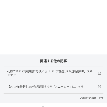
ル（BRENTA）ネックレス、バングル（ともに
PASCALE MONVOISIN）時計（カルティエ）リング
（NOAARK）
＜右＞本誌ライター・小仲志帆
学校基準から自分基準へ。偏愛ネイビーが人生を伴走
してくれる。これからは母軸ではなく自分軸で着てい
きたい！
コーデ：
STORYの「出張編集会議」の際、来場者が発
関連する他の記事
言しやすい雰囲気を纏えるようにと新調したチュール
花粉でゆらぐ敏感肌にも使える「バリア機能UP＆透明感UP」スキ
SK。思い入れがありすぎて捨てられない、今はなきブ
ンケア
ランドも。デニムジャケット（Whim Gazette）キャミ
ソール（GOUT COMMUN）スカート（ebure）ブーツ
【2022年最新】40代が新調すべき「スニーカー」はこちら！
（NEBULONI E.）ネックレス、リング（ともに
COCOSHNIK）イヤリング（韓国で購入）リング
※STORYに移動します
（MARIHA）