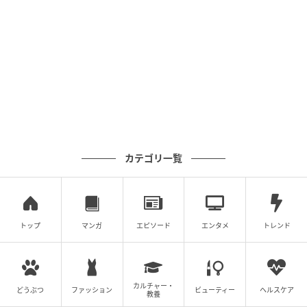
カテゴリ一覧
私も大好きな色だからこそ、昔から「こんなネイビー
があるんだ」って発見のある精鋭ネイビーを買い足し
ていったらだんだんと十年名品が増えていった。スエ
トップ
マンガ
エピソード
エンタメ
トレンド
ード、リバーシブルコート、ラインパンツ……、今持っ
ているネイビーはだいたいが十年選手、この先も着続
けるつもりの生涯名品ばかり。
カルチャー・
どうぶつ
ファッション
ビューティー
ヘルスケア
教養
コーデ：
YouTube動画再生回数24万回超えの「はま子