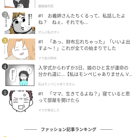
l.1】
離婚後同居
#1 お義姉さんたちくるって、私話したよ
ね？ ねぇ、それでも…
ぜんぶ私のせい
#1 「あっ、財布忘れちゃった」「いいよ出
すよ〜！」これが全ての始まりでした
黒は必要で買う色、ネイビーは推して買う色。地味色
ママ友の財布
でも、揃うほど大きなオーラに。自分に似合うと思え
入学式からわずか3日、娘のひと言が運命の
分かれ道に…【私はモンペじゃありません Vo
る、大好きで特別な色です。
l.1】
私はモンペじゃありません
コーデ：
一枚で品格が纏えて、「極上のワンツーコー
#1 「ママ、生きてるよね？」寝ていると思
デが作れる」と大ヒットの〝威張り肩トップス〟は即
って部屋を開けたら
完の局地的名品。最近新調したというサンローランの
ママが家出した
パンツはあえてメンズをセレクトするこだわり派。ト
ップス（boutique310×SLOANE）パンツ（サンローラ
ファッション記事ランキング
ン）スカーフ（エルメス）バッグ（シャネル）〝ほぼ