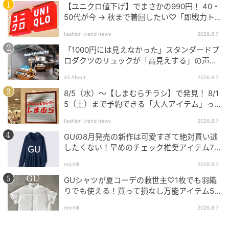
クロ〟見えのネイビーローファーは、自分のブランド
【ユニクロ値下げ】でまさかの990円！ 40・
50代が今 → 秋まで着回したい♡「即戦力ト
でコラボ。シューズ（Jalan Sriwijaya×boutique310）
ップス」
ピアス（ボッテガ・ヴェネタ）リング（ショーメ）
fashion trend news
2026.8.7
「1000円には見えなかった」スタンダードプ
ロダクツのリュックが「高見えする」の声。
【オシャレ賢者④】スタイリスト・竹村はま
2個購入する人も
子さん
All About
2026.8.7
8/5（水）〜【しまむらチラシ】で発見！ 8/1
5（土）まで予約できる「大人アイテム」っ
て？
fashion trend news
2026.8.7
GUの8月発売の新作は可愛すぎて絶対買い逃
したくない！早めのチェック推奨アイテム7
連発
michill
2026.8.7
GUシャツが夏コーデの救世主♡1枚でも羽織
りでも使える！買って損なし万能アイテム5
選
michill
2026.8.7