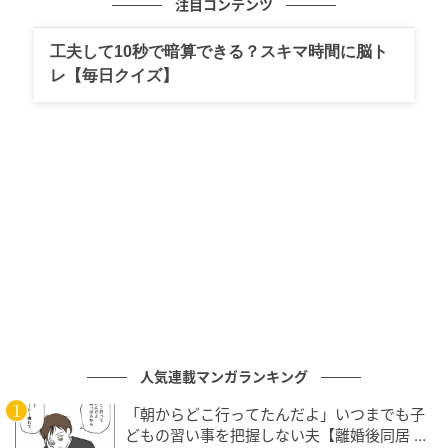
注目コンテンツ
工夫して10秒で暗算できる？スキマ時間に脳ト
【オシャレ賢者③】スタイリスト・佐藤佳菜
レ【毎日クイズ】
子さん
人気連載マンガランキング
「朝からどこ行ってたんだよ」いつまでも子
どもの習い事を把握しない夫【離婚後同居 Vo