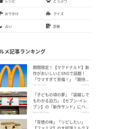
レシピ
どうぶつ
おでかけ
クイズ
占い
診断
ルメ記事ランキング
期間限定！【マクドナルド】新
作がおいしいとSNSで話題！
「ウマすぎて至福！」「期待以
上♡」
ベビーカレンダー
2026.8.8
「子どもの頃の夢」「袋越しで
もわかる迫力」【セブン-イレ
ブン】の「新作サンド」にハマ
りそう！
fashion trend news
2026.8.8
「背徳の味」「リピしたい」
【ファミマ】の大好評ミルクス