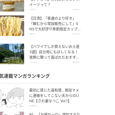
イーツって？
ママテナ
2026.8.8
【日清】「普通のより好き」
「頼むから常設販売にして」S
NSで大好評♡季節限定カップ
ヌードルが発売中！
4MEEE
2026.8.8
【ハワイでしか買えないお土産
3選】自分用にもほしくなる！
実際に贈って喜ばれたおすすめ
はこれ！
リンネル.jp
2026.8.8
気連載マンガランキング
最初に感じた違和感…普段マメ
に連絡をしてこない夫からのLI
NE【され妻なつこ Vol.1】
され妻なつこ
#1 「お疲れ〜♡」遅刻するな