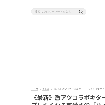
トップ
グルメ
《最新》激アツコラボキターーーッ！！【マクド
《最新》激アツコラボキタ