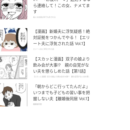
ら連絡して！この女、ナメてま
す
美人な友達は何でも許される
【漫画】新婚夫に浮気疑惑！絶
対証拠をつかんでやる！【エリ
ート夫に浮気された話 Vol.1】
エリート夫に浮気された話
【スカッと漫画】双子の娘より
飲み会が大事!? 親の自覚がな
い夫を懲らしめた話【第1話】
【スカッと漫画】双子の娘より飲み会が大事!? 親の自覚がない夫を懲ら
しめた話
「朝からどこ行ってたんだよ」
いつまでも子どもの習い事を把
握しない夫【離婚後同居 Vol.1】
離婚後同居