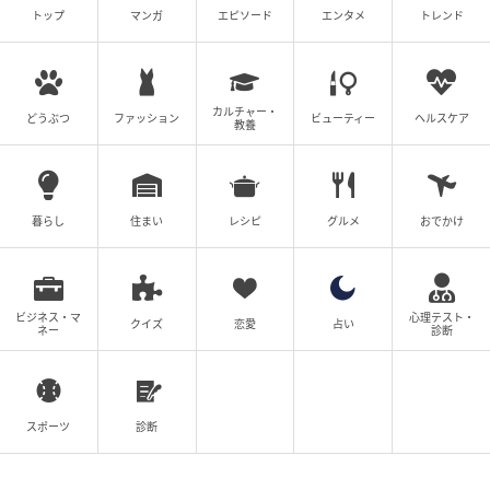
聞きましょう。
トップ
マンガ
エピソード
エンタメ
トレンド
【ラッキーアイテム】マカロン
【ラッキープレイス】川遊びができる場所
カルチャー・
どうぶつ
ファッション
ビューティー
ヘルスケア
教養
【10位】牡羊座
暮らし
住まい
レシピ
グルメ
おでかけ
ビジネス・マ
心理テスト・
クイズ
恋愛
占い
ネー
診断
スポーツ
診断
mamagirl