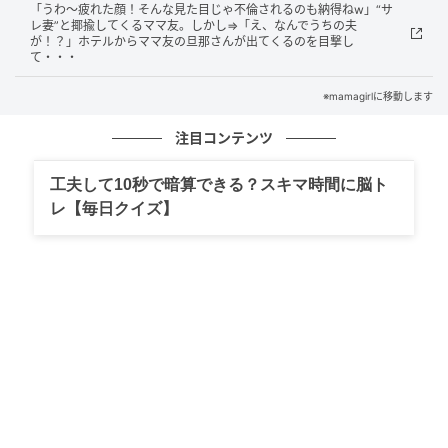
「うわ～疲れた顔！そんな見た目じゃ不倫されるのも納得ねw」“サ
レ妻”と揶揄してくるママ友。しかし⇒「え、なんでうちの夫
が！？」ホテルからママ友の旦那さんが出てくるのを目撃し
て・・・
※mamagirlに移動します
注目コンテンツ
工夫して10秒で暗算できる？スキマ時間に脳ト
レ【毎日クイズ】
mamagirl
全体運
今日は、ちょっとした気づきが多いはず。それをメモ
していると、これまで気づかなかった自分の魅力や能
力を発見できる可能性も大。紙でも音声でも、メモの
方法は何でもOKです。また、気づいたことを信頼して