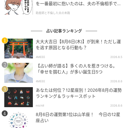
を一番最初に抱いたのは、夫の不倫相手でし
た。
助産師と不倫した夫の末路
【9位】牡牛座
占い記事ランキング
大大大吉日【8月6日(木)】が到来！ただし運
を逃す原因となる行動も？
4MEEE
2026.8.5
【占い師が語る】多くの人を惹きつける。
「幸せを掴む人」が多い誕生日5つ
4MEEE
2026.8.6
あなたは何位？12星座別！2026年8月の運勢
ランキング＆ラッキースポット
mamagirl
michill
2026.8.6
全体運
8月6日の運勢第1位は山羊座！ 今日の12星
意外な人と意気投合して、新しい考え方やものの見方
座占い
ができるようになりそうな日です。親しみをもって話