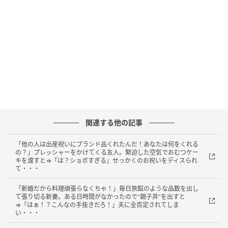
めりになり、結果が伴わない1日になりそうです。疲れ
とストレスが溜まり始め、スタミナがなくなってきて
いることが原因でしょう。動きやすい格好でストレッ
チをするなど、体をほぐしてみましょう。
家庭運
遠出したい日。できれば飛行機や新幹線など遠距離移
動の乗り物で行ける場所がオススメ。特にお城や寺社
仏閣など、歴史と文化財巡りで知性が刺激されそう。
関連する他の記事
御朱印帳を持っていくと吉。期間限定の珍しい御朱印
「他の人は出産祝いにブランド品くれたんだ！あなたは何をくれる
をゲットできるかも。
の？」プレッシャーをかけてくる友人。緊迫した空気でおむつケー
キを渡すと⇒「は？ショボすぎる」せっかくのお祝いをディスられ
て・・・
【ラッキーアイテム】写真集
「新婚だから料理頑張らなくちゃ！」毎日旅館のような品数を出し
【ラッキープレイス】イングリッシュガーデン
て張り切る新妻。ある日時間がなかったので“親子丼”を出すと
⇒「はぁ！？こんなの手抜きだろ！」夫に全否定されてしま
い・・・
【8位】双子座