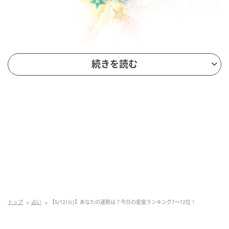
続きを読む
mamagirl
全体運
思いついたままに行動できると、今日は、気力も体力
もどんどん湧いてくる日です。何か大きな結果を出す
必要はありません。ただ、意欲が湧いてきたことを純
粋に楽しんでください。その時間の中で、あなたの魅
力が高まっていきます。
トップ
占い
【5/12(火)】あなたの運勢は？今日の星座ランキング7～12位！
健康運
やる気が空回りしやすい日。今日は気持ちだけが前の