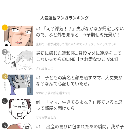
いる人に話すのも〇。
健康運
人気連載マンガランキング
今日は活力に溢れ、いつもより体がよく動く1日になり
#1 「え？浮気！？」夫がなかなか帰宅しない
そうです。仲の良い友人を誘って、カラオケやスポー
ので、ふと外を見ると…→予期せぬ光景が！
ツなど皆で楽しめるものを行うと良いでしょう。思わ
｜旦那の不倫が発覚して頭に来たのでメチャ
旦那の不倫が発覚して頭に来たのでメチャクチャにしてやった
クチャにしてやった
ぬところで意気投合し、今後の関係がさらに深まるこ
最初に感じた違和感…普段マメに連絡をして
ともありそうです。
こない夫からのLINE【され妻なつこ Vol.1】
され妻なつこ
家庭運
#1 子どもの実名と顔を晒すママ、大丈夫か
褒められることが多い日。先生や先輩など年長者から
な？なんて心配していたら。
のお墨つきをもらい、周囲から憧れの目で見られるこ
SNSに子供の顔を晒すママ
とも。よく褒められている人を良いお手本として、ま
#1 「ママ、生きてるよね？」寝ていると思
ねできることはまねしていくと、より発展的です。
って部屋を開けたら
【ラッキーアイテム】ミニチュアグッズ
ママが家出した
【ラッキープレイス】お城巡り
#1 出産の喜びに包まれたあの瞬間。我が子