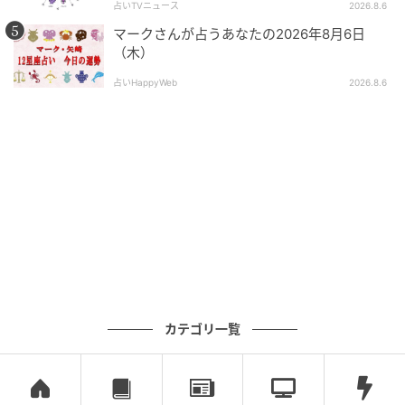
占いTVニュース
2026.8.6
しかけてくれる人には、あなたも心を開いてみて。話
マークさんが占うあなたの2026年8月6日
していて感じたことは、正直に伝えてみるといいでし
（木）
ょう。
占いHappyWeb
2026.8.6
健康運
溜まった仕事を片付けられる日。今日は頭もスッキリ
冴えわたり、仕事や家事に没頭できる日です。「体調
のよい日にやろう」「時間がかかるから後回し」と思
っていたことを片付けるのに最適です。無理はし過ぎ
ず、適度の休憩を挟みながら進めましょう。
家庭運
ちょっと浮いてしまいやすい日。行き当たりばったり
カテゴリ一覧
で行先を調べたり前情報をインプットすることなく出
向くと、自分だけ服装を間違えることも。相手に質問
する際も、その前からしっかり聞いて大事なことから