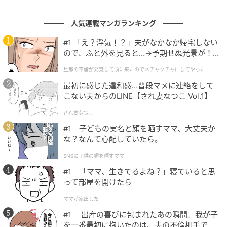
健康運
人気連載マンガランキング
今日は部屋でゆっくりと健康に関する本を読むことを
#1 「え？浮気！？」夫がなかなか帰宅しない
オススメします。内容がすーっと頭に入ってくるの
ので、ふと外を見ると…→予期せぬ光景が！
で、日々の活動が一層充実する知識を得ることができ
｜旦那の不倫が発覚して頭に来たのでメチャ
旦那の不倫が発覚して頭に来たのでメチャクチャにしてやった
そうです。実際にダイエットやエクササイズを始める
クチャにしてやった
よりも、正しい方法を理解する1日にしましょう。
最初に感じた違和感…普段マメに連絡をして
こない夫からのLINE【され妻なつこ Vol.1】
家庭運
され妻なつこ
「子育てをしながら資格を取ろう！」という気持ちが
#1 子どもの実名と顔を晒すママ、大丈夫か
な？なんて心配していたら。
湧いてくる日。今できることを整理して、無理のない
範囲でできるものをピックアップしましょう。ピンと
SNSに子供の顔を晒すママ
くる学びを見つけたら、早速資料を取り寄せて。ママ
#1 「ママ、生きてるよね？」寝ていると思
のがんばる姿を見せてあげましょう。
って部屋を開けたら
ママが家出した
【ラッキーアイテム】キーホルダー
#1 出産の喜びに包まれたあの瞬間。我が子
【ラッキープレイス】神社
を一番最初に抱いたのは、夫の不倫相手でし