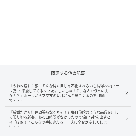
をゆったりと楽しむと良いでしょう。逆に普段はしな
い激しい運動や同僚との飲み会など、いつも以上に体
力を消費することは避けるようにしましょう。
家庭運
サイズが小さくなった子どもの洋服や不用品などを、
フリマアプリに出品してみましょう。値段設定に迷っ
たら、強気の高値からスタートしてもOK！思いがけな
い臨時収入になる可能性あり。ただし、商品説明は丁
関連する他の記事
寧に。
「うわ～疲れた顔！そんな見た目じゃ不倫されるのも納得ねw」“サ
レ妻”と揶揄してくるママ友。しかし⇒「え、なんでうちの夫
が！？」ホテルからママ友の旦那さんが出てくるのを目撃し
【ラッキーアイテム】イヤホン
て・・・
【ラッキープレイス】ケーキ屋
「新婚だから料理頑張らなくちゃ！」毎日旅館のような品数を出し
て張り切る新妻。ある日時間がなかったので“親子丼”を出すと
⇒「はぁ！？こんなの手抜きだろ！」夫に全否定されてしま
【2位】双子座
い・・・