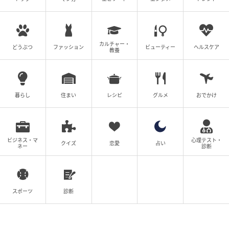
指しましょう。
【ラッキーアイテム】メガネ
【ラッキープレイス】カフェ
カルチャー・
どうぶつ
ファッション
ビューティー
ヘルスケア
教養
【4位】牡牛座
暮らし
住まい
レシピ
グルメ
おでかけ
ビジネス・マ
心理テスト・
クイズ
恋愛
占い
ネー
診断
スポーツ
診断
mamagirl