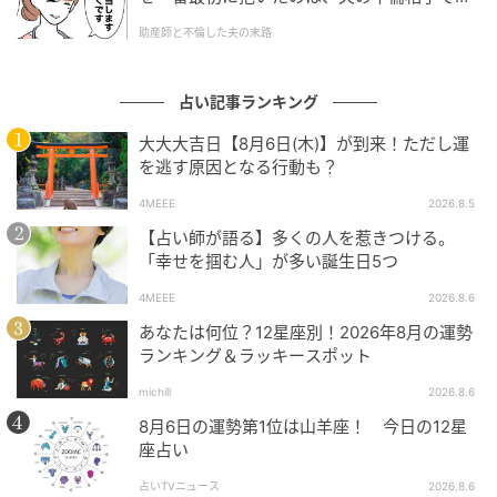
た。
助産師と不倫した夫の末路
【3位】水瓶座
占い記事ランキング
大大大吉日【8月6日(木)】が到来！ただし運
を逃す原因となる行動も？
4MEEE
2026.8.5
【占い師が語る】多くの人を惹きつける。
「幸せを掴む人」が多い誕生日5つ
4MEEE
2026.8.6
あなたは何位？12星座別！2026年8月の運勢
ランキング＆ラッキースポット
mamagirl
michill
2026.8.6
全体運
8月6日の運勢第1位は山羊座！ 今日の12星
座占い
今日は、するべきことよりも、したいことを優先して
OKです。すると、モヤモヤしていたことや迷っていた
占いTVニュース
2026.8.6