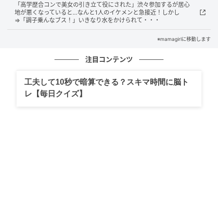
「高学歴合コンで美女の引き立て役にされた」渋々参加するが居心
地が悪くなっていると…なんと1人のイケメンと急接近！しかし
⇒「調子乗んなブス！」いきなり水をかけられて・・・
※mamagirlに移動します
注目コンテンツ
工夫して10秒で暗算できる？スキマ時間に脳ト
レ【毎日クイズ】
mamagirl
全体運
ごく自然に周りから「どう思う？」「決めて」と、頼
りにされるでしょう。そんなとき、謙遜せずに堂々と
その場を仕切っていくと、あなたの魅力がさらに輝き
を増す運気です。周りの話も聞きながら、意見を取り
まとめる…という感覚が〇。