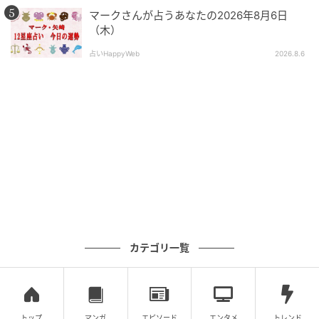
ことに、スッキリとした気持ちで結論を出せるでしょ
マークさんが占うあなたの2026年8月6日
う。いつも褒めてくれる人の意見を聞いてみるのも
（木）
〇。
占いHappyWeb
2026.8.6
健康運
神経質になってしまい、イライラから短気と思われて
しまうかもしれません。ちょっとしたことがいつまで
も頭の中に気になることが残っているかもしれませ
ん。ガムなどを噛んで落ち着いて頭を整理しましょ
う。
家庭運
キレイめなカジュアルスタイルでお出かけをすると、
カテゴリ一覧
まわりから褒めてもらえそう。ビタミンカラーのトッ
プスを取り入れれば、年齢よりずっと若く見られるか
も。子どもも喜んでくれるので、オシャレなママを目
トップ
マンガ
エピソード
エンタメ
トレンド