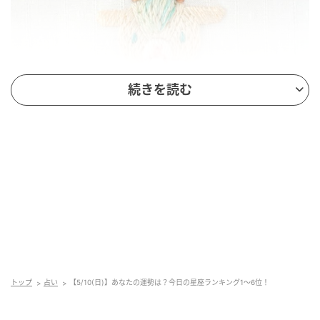
続きを読む
mamagirl
全体運
努力が報われたり、望んでいた以上の結果が出たり
と、飛び上がるほど嬉しいことがあるかも。最高の運
気を生かすためにも大切なのは、決して焦らないこ
と。呼吸を落ち着けて、ひとつひとつの行動を丁寧に
してみてください。
トップ
占い
【5/10(日)】あなたの運勢は？今日の星座ランキング1～6位！
健康運
心が安定している1日を過ごせそう。今日は一人の時間