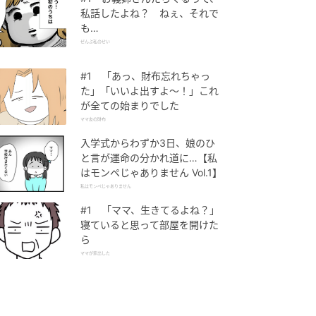
私話したよね？ ねぇ、それで
も…
ぜんぶ私のせい
#1 「あっ、財布忘れちゃっ
た」「いいよ出すよ〜！」これ
が全ての始まりでした
ママ友の財布
入学式からわずか3日、娘のひ
と言が運命の分かれ道に…【私
はモンペじゃありません Vol.1】
私はモンペじゃありません
#1 「ママ、生きてるよね？」
寝ていると思って部屋を開けた
ら
ママが家出した