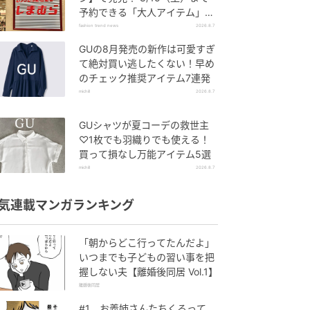
予約できる「大人アイテム」っ
て？
fashion trend news
2026.8.7
GUの8月発売の新作は可愛すぎ
て絶対買い逃したくない！早め
のチェック推奨アイテム7連発
michill
2026.8.7
GUシャツが夏コーデの救世主
♡1枚でも羽織りでも使える！
買って損なし万能アイテム5選
michill
2026.8.7
気連載マンガランキング
「朝からどこ行ってたんだよ」
いつまでも子どもの習い事を把
握しない夫【離婚後同居 Vol.1】
離婚後同居
#1 お義姉さんたちくるって、