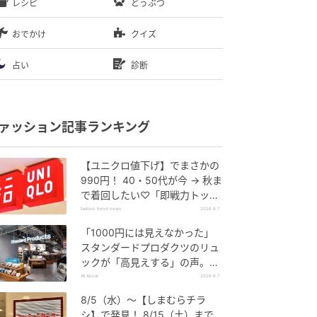
レシピ
どうぶつ
おでかけ
クイズ
占い
診断
ァッション記事ランキング
【ユニクロ値下げ】でまさかの
990円！ 40・50代が今 → 秋ま
で着回したい♡「即戦力トップ
ス」
fashion trend news
2026.8.7
「1000円には見えなかった」
スタンダードプロダクツのリュ
ックが「高見えする」の声。2
個購入する人も
All About
2026.8.7
8/5（水）〜【しまむらチラ
シ】で発見！ 8/15（土）まで