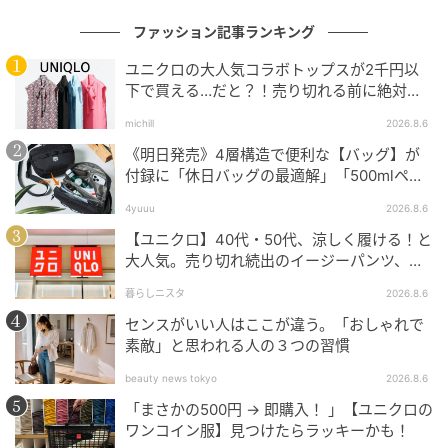
ファッション記事ランキング
ユニクロの大人気コラボトップスが2千円以
下で買える…だと？！売り切れる前に絶対買
い！
michill
2026.8.6
《明日発売》4層構造で便利な【バッグ】が
付録に「休日バッグの最適解」「500mlペッ
トボトルも入る」
4yuuu
2026.8.6
【ユニクロ】40代・50代、涼しく履ける！と
大人気。売り切れ続出のイージーパンツ、買
ってみた！
暮らしニスタ
2026.8.6
センスがいい人はここが違う。「おしゃれで
出典：ROPÉ PICNIC
素敵」と思われる人の３つの習慣
【ROPÉ PICNIC】「シャーベットニット トッパーカー
beauty news tokyo
2026.8.6
ディガン」¥4,994（税込）
「まさかの500円 → 即購入！ 」【ユニクロの
ワンコイン服】見つけたらラッキーかも！