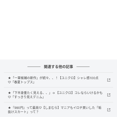
のあるスタイルが作れそうです。カーディガンタイプ
なのでサッと羽織りやすく、前を閉めればプルオーバ
ー風にも活用OK。紫外線遮蔽率80%以上のUVケア機
能に、接触冷感機能付きでお出かけシーンに頼れるア
イテムです。
刺繍 & ペプラムデザインで華やかな印象に
関連する他の記事
★「一軍候補の新作」が続々、、！【ユニクロ】シャレ感100点
♡「春夏トップス」
★「下半身重たく見える、、」→ 【ユニクロ】コレならいけるかも
♡「すっきり見えデニム」
★『990円』って最高♡【しまむら】マニアもイロチ買いした「垢
抜けスカート」って？