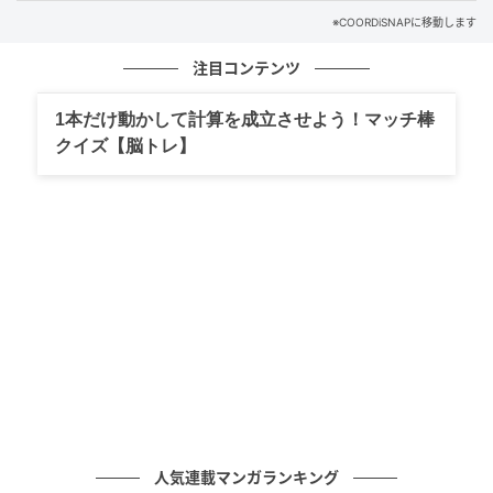
※COORDiSNAPに移動します
注目コンテンツ
1本だけ動かして計算を成立させよう！マッチ棒
クイズ【脳トレ】
出典：ROPÉ PICNIC
【ROPÉ PICNIC】「シャーベットニット 刺繍シアーペ
プラムニット」¥5,995（税込）
刺繍の模様とペプラムシルエットで、1枚で着映えが狙
人気連載マンガランキング