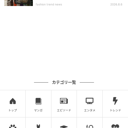
ボタンがなく、ドレープのような形が特徴的なトッパ
fashion trend news
2026.8.6
ーカーディガン。ロング丈とざっくりとしたシルエッ
トで、体型カバーもしやすい1枚です。こちらもUVケ
アや接触冷感の機能付きで、紫外線対策をしながら涼
しげに着られるところがGOOD。ベーシックなカラー
からアクセントになる色まで揃っていて、好みに合わ
せて選べるところも嬉しいです。
※すべての商品情報・画像はROPÉ PICNIC出典です。
※記事内の情報は執筆時のものになります。価格変更
や、販売終了の可能性もございます。最新の商品情報
カテゴリ一覧
は各お店・ブランドなどにご確認くださいませ。
writer：桃川 アン
学生時代からアパレル店員を経験し、卒業後もファッ
トップ
マンガ
エピソード
エンタメ
トレンド
ション企業で約10年就業。結婚と出産を機に、ファッ
ションライターに転身。アパレル店員の経験を生かし