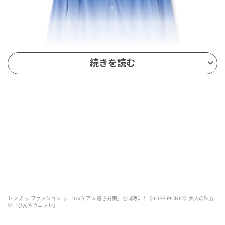
続きを読む
出典：ROPÉ PICNIC
【ROPÉ PICNIC】「シャーベットニット ショート丈V
ネックカーディガン」¥5,489（税込）
すっきりとした短めの丈と、ゆったりした身幅のバラ
トップ
ファッション
「UVケア & 暑さ対策」を同時に！【ROPÉ PICNIC】大人の味方
ンスが絶妙な1枚。特にハイウエストなパンツやボリ
♡「ひんやりニット」
ュームのあるスカートと好相性で、簡単にトレンド感