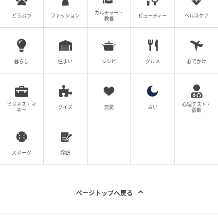
たトレンド提案型の情報発信を得意とする。特に、大
人を彩る明るいカラーや、ちょっと凝ったデザインな
カルチャー・
どうぶつ
ファッション
ビューティー
ヘルスケア
教養
ど、ベーシック派にも“1歩踏み出すきっかけ”になるフ
ァッション記事の執筆を目指し、FTNやコーデスナッ
プなどのメディアで活動中。
暮らし
住まい
レシピ
グルメ
おでかけ
元記事で読む
次の記事
ビジネス・マ
心理テスト・
クイズ
恋愛
占い
ネー
診断
初夏に欲しいのってこういうの♡【しまむ
ら】寒暖差対策にも◎「薄手カーディガン」
スポーツ
診断
の記事をもっとみる
ページトップへ戻る