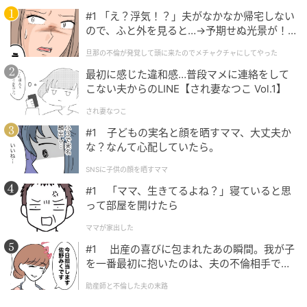
えるシャーベットニットのトップス。ふわりと広がる
#1 「え？浮気！？」夫がなかなか帰宅しない
シルエットでフェミニンな雰囲気がありながら、シャ
ので、ふと外を見ると…→予期せぬ光景が！
リ感素材で甘すぎず大人っぽい仕上がり。切り替えの
｜旦那の不倫が発覚して頭に来たのでメチャ
旦那の不倫が発覚して頭に来たのでメチャクチャにしてやった
クチャにしてやった
位置が高めなので、スタイルアップ効果にも期待でき
最初に感じた違和感…普段マメに連絡をして
ます。同シリーズのカーデと合わせて、アンサンブル
こない夫からのLINE【され妻なつこ Vol.1】
として着こなすのもおすすめです。
され妻なつこ
#1 子どもの実名と顔を晒すママ、大丈夫か
な？なんて心配していたら。
ざっくり羽織れて体型カバーもしやすい1枚
SNSに子供の顔を晒すママ
#1 「ママ、生きてるよね？」寝ていると思
って部屋を開けたら
ママが家出した
#1 出産の喜びに包まれたあの瞬間。我が子
を一番最初に抱いたのは、夫の不倫相手でし
た。
助産師と不倫した夫の末路