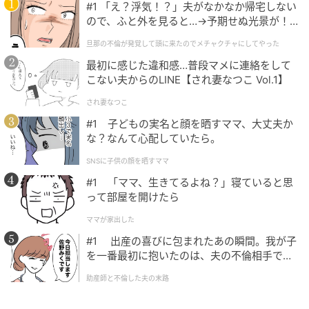
#1 「え？浮気！？」夫がなかなか帰宅しない
ので、ふと外を見ると…→予期せぬ光景が！
｜旦那の不倫が発覚して頭に来たのでメチャ
【山羊座】
旦那の不倫が発覚して頭に来たのでメチャクチャにしてやった
クチャにしてやった
最初に感じた違和感…普段マメに連絡をして
歩いてきた道を一度ふり返ってみましょう。あなたの
こない夫からのLINE【され妻なつこ Vol.1】
努力を写真や言葉で残すと、あなたの中で、自信が湧
され妻なつこ
き上がってきます。
#1 子どもの実名と顔を晒すママ、大丈夫か
山羊座さんの2026年上半期の運勢をチェック！
な？なんて心配していたら。
SNSに子供の顔を晒すママ
【水瓶座】
#1 「ママ、生きてるよね？」寝ていると思
って部屋を開けたら
人との関わり方を見直すとき。グループLINEやコミュ
ママが家出した
ニティでは、「返信は夜にまとめてします」など、あ
#1 出産の喜びに包まれたあの瞬間。我が子
なたのペースを快適に保つことを重視してみて。
を一番最初に抱いたのは、夫の不倫相手でし
た。
水瓶座さんの2026年上半期の運勢をチェック！
助産師と不倫した夫の末路