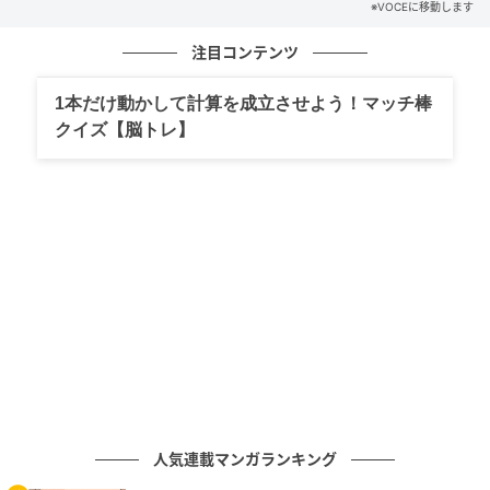
※VOCEに移動します
舞い込みやすくなります。
天秤座さんの2026年上半期の運勢をチェック！
注目コンテンツ
1本だけ動かして計算を成立させよう！マッチ棒
【蠍座】
クイズ【脳トレ】
新しい景色を探してみましょう。近場へのお出かけ
や、ちょっとした挑戦がリフレッシュのきっかけに。
気分が変わると、次のアイデアが浮かびます。
蠍座さんの2026年上半期の運勢をチェック！
【射手座】
体験の共有がチャンスを運んでくれます。小旅行や体
験イベントなど、五感で感じる時間が心を豊かに。恋
も仕事も自然に前進するでしょう。
人気連載マンガランキング
射手座さんの2026年上半期の運勢をチェック！