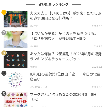
【魚座】
占い記事ランキング
大大大吉日【8月6日(木)】が到来！ただし運
「小さな発表」が開運のポイント。SNSにあなたがや
を逃す原因となる行動も？
っていることや、取り組んでいることを投稿したり、
4MEEE
2026.8.5
コンテストに応募してみると、次のチャンスを呼び込
【占い師が語る】多くの人を惹きつける。
みそう。
「幸せを掴む人」が多い誕生日5つ
魚座さんの2026年上半期の運勢をチェック！
4MEEE
2026.8.6
元記事で読む
あなたは何位？12星座別！2026年8月の運勢
ランキング＆ラッキースポット
次の記事
michill
2026.8.6
2026年5月のあなたの開運ポイントは？【イヴ
8月6日の運勢第1位は山羊座！ 今日の12星
ルルド遙華のマインドナンバー占い】
座占い
占いTVニュース
2026.8.6
マークさんが占うあなたの2026年8月6日
の記事をもっとみる
（木）