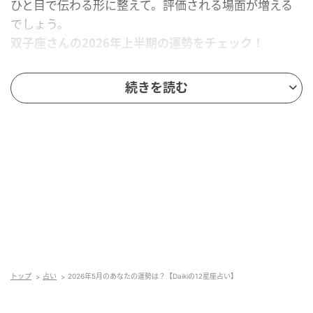
ひと目で伝わる形に整えて。評価される場面が増える
でしょう。
双子座さんの2026年上半期の運勢をチェック！
【蟹座】
続きを読む
週に一度「捨てる」習慣を。紙袋やレシートなど、溜
まりやすいものから整理をすることが運気アップのカ
ギ。身のまわりを軽くすることで気持ちも前向きに整
います。
蟹座さんの2026年上半期の運勢をチェック！
【獅子座】
トップ
占い
2026年5月のあなたの運勢は？【Daikiの12星座占い】
外見をリフレッシュするタイミング。髪のメンテナン
スや服のコーデを見直したり、アクセサリーを一点買