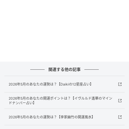
い足してみるのも良いでしょう。小さな変化が気分転
換に。
獅子座さんの2026年上半期の運勢をチェック！
【乙女座】
お金の流れを整理するベストタイミング。封筒やサブ
口座で「使う・貯める・育てる」に分けて管理を始め
ると良いでしょう。将来への安心感が増していきま
関連する他の記事
す。
乙女座さんの2026年上半期の運勢をチェック！
2026年5月のあなたの運勢は？【Daikiの12星座占い】
2026年5月のあなたの開運ポイントは？【イヴルルド遙華のマイン
【天秤座】
ドナンバー占い】
2026年5月のあなたの運勢は？【李家幽竹の開運風水】
あなたの頑張りが形になっていく時期。過去の実績や
作品を一枚にまとめて整理すると、新たなチャンスが