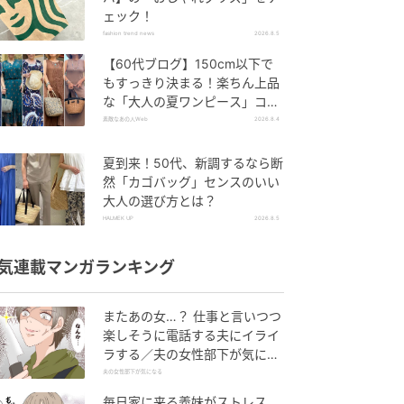
ェック！
fashion trend news
2026.8.5
【60代ブログ】150cm以下で
もすっきり決まる！楽ちん上品
な「大人の夏ワンピース」コー
デ６選
素敵なあの人Web
2026.8.4
夏到来！50代、新調するなら断
然「カゴバッグ」センスのいい
大人の選び方とは？
HALMEK UP
2026.8.5
気連載マンガランキング
またあの女…？ 仕事と言いつつ
楽しそうに電話する夫にイライ
ラする／夫の女性部下が気にな
る（1）【夫婦の危機 まんが】
夫の女性部下が気になる
毎日家に来る義妹がストレス…