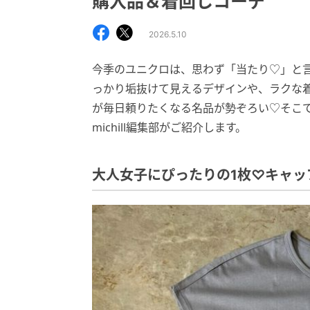
購入品＆着回しコーデ
2026.5.10
今季のユニクロは、思わず「当たり♡」と
っかり垢抜けて見えるデザインや、ラクな
が毎日頼りたくなる名品が勢ぞろい♡そこ
michill編集部がご紹介します。
大人女子にぴったりの1枚♡キャッ