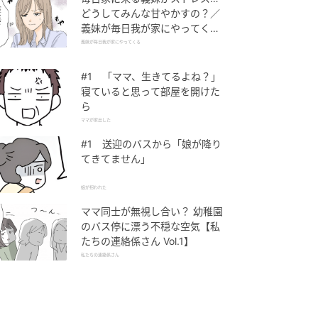
どうしてみんな甘やかすの？／
義妹が毎日我が家にやってくる
（1）【義父母がシンドイんで
義妹が毎日我が家にやってくる
す！ まんが】
#1 「ママ、生きてるよね？」
寝ていると思って部屋を開けた
ら
ママが家出した
#1 送迎のバスから「娘が降り
てきてません」
娘が拐われた
ママ同士が無視し合い？ 幼稚園
のバス停に漂う不穏な空気【私
たちの連絡係さん Vol.1】
私たちの連絡係さん