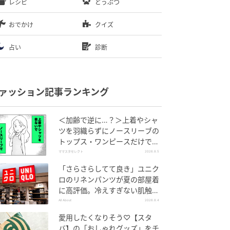
レシピ
どうぶつ
おでかけ
クイズ
占い
診断
ァッション記事ランキング
＜加齢で逆に…？＞上着やシャ
ツを羽織らずにノースリーブの
トップス・ワンピースだけで外
出できる？
ママスタセレクト
2026.8.5
「さらさらしてて良き」ユニク
ロのリネンパンツが夏の部屋着
に高評価。冷えすぎない肌触り
が決め手
All About
2026.8.4
愛用したくなりそう♡【スタ
バ】の「おしゃれグッズ」をチ