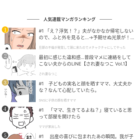
健康運
エネルギー満タンで、すぐにでも外出をしたくなるで
人気連載マンガランキング
しょう。やる気にも溢れ、高い目標に向けて邁進する
#1 「え？浮気！？」夫がなかなか帰宅しない
でしょう。今日はお肉料理などでエネルギーを補給す
ので、ふと外を見ると…→予期せぬ光景が！
ることをオススメします。野菜も一緒に摂ることを忘
｜旦那の不倫が発覚して頭に来たのでメチャ
旦那の不倫が発覚して頭に来たのでメチャクチャにしてやった
クチャにしてやった
れずに。
最初に感じた違和感…普段マメに連絡をして
こない夫からのLINE【され妻なつこ Vol.1】
家庭運
され妻なつこ
学習意欲が高まります。特に語学学習スタートに最
#1 子どもの実名と顔を晒すママ、大丈夫か
適。英会話スクールなら、親子でスタートするのが
な？なんて心配していたら。
吉。高い理想をもって目標設定すると、良い教室や先
SNSに子供の顔を晒すママ
生に巡り合えますよ。家事は手を抜くと後で大変なこ
#1 「ママ、生きてるよね？」寝ていると思
とになるので妥協は禁物。
って部屋を開けたら
【ラッキーアイテム】イヤーカフ
ママが家出した
【ラッキープレイス】コリアンタウン
#1 出産の喜びに包まれたあの瞬間。我が子