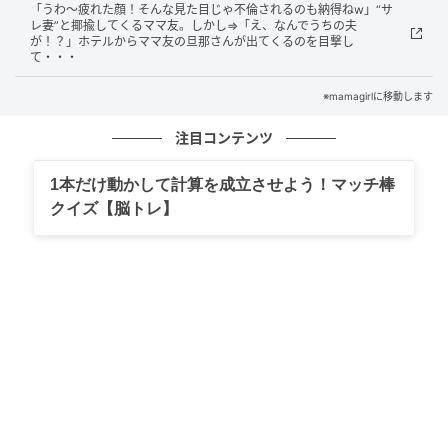
「うわ～疲れた顔！そんな見た目じゃ不倫されるのも納得ねw」“サ
レ妻”と揶揄してくるママ友。しかし⇒「え、なんでうちの夫
が！？」ホテルからママ友の旦那さんが出てくるのを目撃し
て・・・
※mamagirlに移動します
注目コンテンツ
1本だけ動かして計算を成立させよう！マッチ棒
クイズ【脳トレ】
mamagirl
全体運
新しい知識を得ることを、純粋に楽しめる日です。得
意分野や専門分野が違う人と話してみるのがオスス
メ。また、これまで読まなかったジャンルの雑誌を手
に取るのも〇。知識だけでなく、視野もグンと広がっ
ていくでしょう。