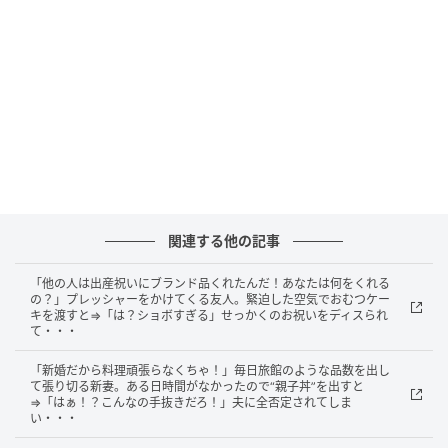
たことを整理すると良いでしょう。整理していく中
で、自分の中に新しいやりがいが生まれ、日々の生活
にプラスになることが見つけられそうです。
家庭運
やる気がみなぎる日。体がよく動くので、思いつきで
家族と遠出もGood！ただ、計画せず行動してしまうの
で、忘れ物や思わぬハプニングもありそう。想像力を
使えば、子どもといっしょに物語の主人公気分で楽し
関連する他の記事
めますよ。
「他の人は出産祝いにブランド品くれたんだ！あなたは何をくれる
の？」プレッシャーをかけてくる友人。緊迫した空気でおむつケー
キを渡すと⇒「は？ショボすぎる」せっかくのお祝いをディスられ
【ラッキーアイテム】キャップ
て・・・
【ラッキープレイス】英国式カフェ
「新婚だから料理頑張らなくちゃ！」毎日旅館のような品数を出し
て張り切る新妻。ある日時間がなかったので“親子丼”を出すと
⇒「はぁ！？こんなの手抜きだろ！」夫に全否定されてしま
【8位】双子座
い・・・