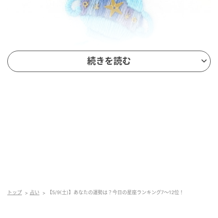
続きを読む
mamagirl
全体運
今までは関心がなかったことに、好奇心を刺激されそ
うな日です。道具やチケットの購入など、すぐにでも
行動を起こしたくなるかもしれません。しかし、今日
のところは情報収集に徹することで、今後がより充実
します。
トップ
占い
【5/9(土)】あなたの運勢は？今日の星座ランキング7～12位！
健康運
やる気と気力に溢れる1日です。今まで後回しにしてい