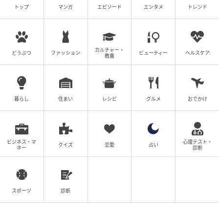
やり遂げられます。全部後回しで一つに集中するの
トップ
マンガ
エピソード
エンタメ
トレンド
で、他のことは上手く調整して。
【ラッキーアイテム】卒業アルバム
カルチャー・
【ラッキープレイス】ホームセンター
どうぶつ
ファッション
ビューティー
ヘルスケア
教養
【10位】乙女座
暮らし
住まい
レシピ
グルメ
おでかけ
ビジネス・マ
心理テスト・
クイズ
恋愛
占い
ネー
診断
スポーツ
診断