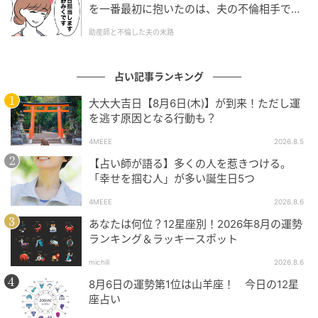
を一番最初に抱いたのは、夫の不倫相手でし
た。
助産師と不倫した夫の末路
【9位】蟹座
占い記事ランキング
大大大吉日【8月6日(木)】が到来！ただし運
を逃す原因となる行動も？
4MEEE
2026.8.5
【占い師が語る】多くの人を惹きつける。
「幸せを掴む人」が多い誕生日5つ
4MEEE
2026.8.6
あなたは何位？12星座別！2026年8月の運勢
ランキング＆ラッキースポット
mamagirl
michill
2026.8.6
全体運
8月6日の運勢第1位は山羊座！ 今日の12星
自宅や自分の部屋で過ごす時間が、今日はとても充実
座占い
します。あまり掃除しないところを磨いたり、もう使