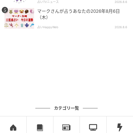
占いTVニュース
2026.8.6
わない物を片付けたりと、自分の空間をスッキリと美
マークさんが占うあなたの2026年8月6日
しく整えてみて。頭の中も整理されて、するべきこと
（木）
が見えてきます。
占いHappyWeb
2026.8.6
健康運
何かにつけて過敏に反応をしてしまい、感情が安定し
ない1日。知り合ったばかりの友人や同僚とのコミュニ
ケーションは、あなたの性格を勘違いされてしまうの
で、避けたほうが良いかもしれません。疲れが溜まっ
ているので、ゆっくりお風呂で体をほぐすことが大切
です。
家庭運
カテゴリ一覧
集中力を発揮できます。「やるしかない」と追い込ま
れても、怒涛の追い上げが可能です。崖っぷちを待つ
ことはないものの、最後まで強い思いがあれば確実に