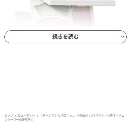
続きを読む
あらゆる肌悩みに対応できる4色パレット。雪肌精
BLUE メルティ マイ カラー バランサー ￥4,180〈編集
トップ
ビューティー
「チークでシミが目立つ…」を解決！40代が今すぐ見直すべきコ
部調べ〉（）
ンシーラーの正解テク