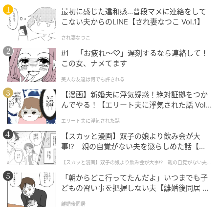
最初に感じた違和感…普段マメに連絡をして
こない夫からのLINE【され妻なつこ Vol.1】
ヘア・メイクアップアーティストKIKKUさん
され妻なつこ
＼発光メイクはお任せ／
#1 「お疲れ〜♡」遅刻するなら連絡して！
雑誌や広告で幅広く活躍。コンプレックスをチャーム
この女、ナメてます
ポイントに変え、トレンドを品格に昇華させるテクニ
美人な友達は何でも許される
ックは随一。メイクサロンも好評。
【漫画】新婚夫に浮気疑惑！絶対証拠をつか
んでやる！【エリート夫に浮気された話 Vol.
本記事は、美ST編集部が取材・編集しました。「美
1】
ST」は16年以上にわたり、40代＆50代女性の美容とラ
エリート夫に浮気された話
イフスタイルを追求してきた月刊美容誌です。
【スカッと漫画】双子の娘より飲み会が大
事!? 親の自覚がない夫を懲らしめた話【第1
『美ST』2026年5月号掲載
話】
【スカッと漫画】双子の娘より飲み会が大事!? 親の自覚がない夫を
懲らしめた話
「朝からどこ行ってたんだよ」いつまでも子
撮影／nara（vale.）〈人物〉、池田 敦（CASK）〈静
どもの習い事を把握しない夫【離婚後同居 Vo
物〉 モデル／樹神 ヘア・メイク／
l.1】
KIKKU（Chrysanthemum） スタイリング／井関かお
離婚後同居
り 取材／吉田瑞穂 編集／菊池由希子 再構成／