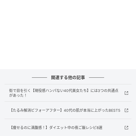
▶︎How To
関連する他の記事
街で目を引く【現役感ハンパない40代美女たち】には3つの共通点
があった！
【たるみ解消ビフォーアフター】40代の肌が本当に上がったBEST5
濡れスポンジにコンシーラーをなじませて、チークの
上から優しくポンポン。チークの発色が弱まり肌に密
【痩せるのに満腹感！】ダイエット中の夜ご飯レシピ8選
着したと思ったら重ねるのをストップ。