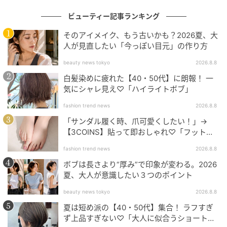
Bravoworks,Inc.
ビューティー記事ランキング
そのアイメイク、もう古いかも？2026夏、大
元記事で読む
人が見直したい「今っぽい目元」の作り方
次の記事
beauty news tokyo
2026.8.8
白髪染めに疲れた【40・50代】に朗報！ 一
【2026最新】40代・50代の「買うべき美白」
気にシャレ見え♡「ハイライトボブ」
12選！悩み・肌質・シーン別の正解コスメ
fashion trend news
2026.8.8
「サンダル履く時、爪可愛くしたい！」→
の記事をもっとみる
【3COINS】貼って即おしゃれ♡「フット用
ネイルチップ」
fashion trend news
2026.8.8
ボブは長さより“厚み”で印象が変わる。2026
夏、大人が意識したい３つのポイント
beauty news tokyo
2026.8.8
夏は短め派の【40・50代】集合！ ラフすぎ
ず上品すぎない♡「大人に似合うショートボ