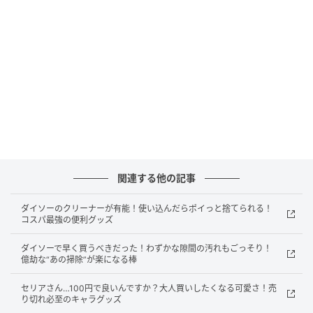
michill
お家やキャンプでたこ焼きを楽しみたいけれど、鉄板
関連する他の記事
を洗って乾かして…という後片付けがとにかく面倒。
そこでおすすめしたいのが、ダイソーの『アルミプレ
ダイソーのクリーナーが有能！使い込んだらポイっと捨てられる！
ート（たこ焼き用、9穴）』です。このプレートなら、
コスパ最強の便利グッズ
カセットコンロの上に置くだけで本格的なたこ焼きが
ダイソーで早く買うべきだった！わずかな隙間の汚れもごっそり！
楽しめ、終わったらそのままポイ！
億劫な“あの掃除”が楽になる棒
洗う手間もメンテも一切不要です。アルミ製で超軽量
セリアさん…100円で良いんですか？大人買いしたくなる可愛さ！売
り切れ必至のキャラグッズ
だから、アウトドアの持ち運びもストレスフリー。こ