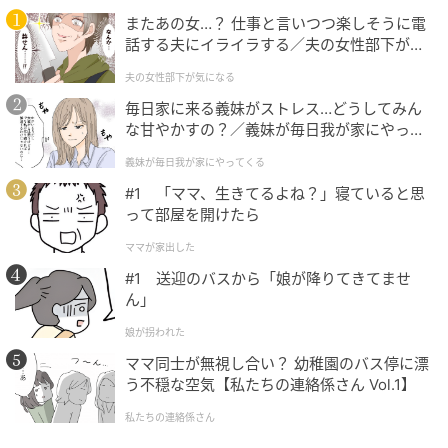
michill
またあの女…？ 仕事と言いつつ楽しそうに電
話する夫にイライラする／夫の女性部下が気
商品名：アルミ丸鍋（18cm、3個）
になる（1）【夫婦の危機 まんが】
夫の女性部下が気になる
価格：￥220（税込）
毎日家に来る義妹がストレス…どうしてみん
な甘やかすの？／義妹が毎日我が家にやって
サイズ（約）：18cm
くる（1）【義父母がシンドイんです！ まん
義妹が毎日我が家にやってくる
が】
内容量：3個入
#1 「ママ、生きてるよね？」寝ていると思
って部屋を開けたら
販売ショップ：ダイソー
ママが家出した
#1 送迎のバスから「娘が降りてきてませ
JANコード：4550480241579
ん」
娘が拐われた
ママ同士が無視し合い？ 幼稚園のバス停に漂
う不穏な空気【私たちの連絡係さん Vol.1】
私たちの連絡係さん