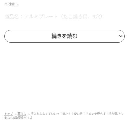
michill
商品名：アルミプレート（たこ焼き用、9穴）
価格：￥110（税込）
続きを読む
サイズ（約）：17×2×1.8cm
内容量：3枚入
販売ショップ：ダイソー
JANコード：4904681990529
トップ
暮らし
手入れしなくていいって天才！？使い捨てでメンテ要らず！持ち運びも
楽な100均優秀グッズ