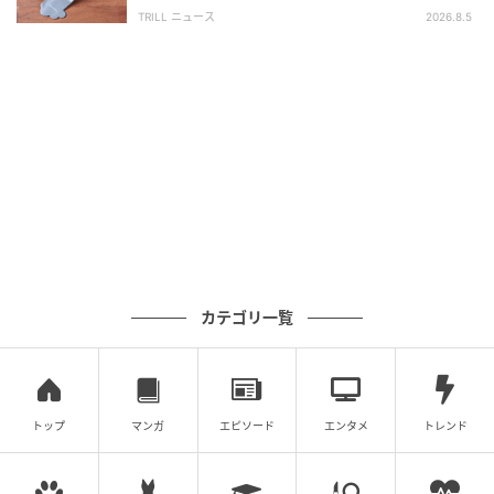
でも大活躍間違いなしですよ♪
軽で「子どもの乗り降りに便利」の声も！
TRILL ニュース
2026.8.5
メンテナンスいらず！サッと食器洗いができ
るアイディア商品
カテゴリ一覧
トップ
マンガ
エピソード
エンタメ
トレンド
michill