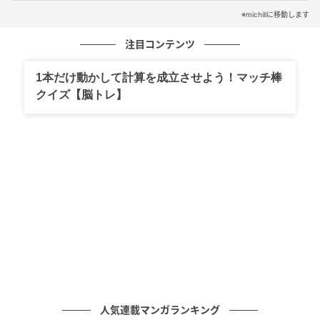
れ1枚で、楽しいイベントの後片付けが激変しますよ。
※michillに移動します
注目コンテンツ
洗い物ゼロで冬の鍋料理を堪能！直火OKな使
い捨て鍋が家事の救世主すぎる
1本だけ動かして計算を成立させよう！マッチ棒
クイズ【脳トレ】
人気連載マンガランキング