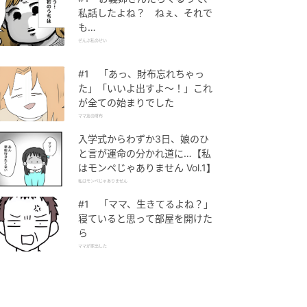
私話したよね？ ねぇ、それで
も…
ぜんぶ私のせい
#1 「あっ、財布忘れちゃっ
た」「いいよ出すよ〜！」これ
が全ての始まりでした
ママ友の財布
入学式からわずか3日、娘のひ
と言が運命の分かれ道に…【私
はモンペじゃありません Vol.1】
私はモンペじゃありません
#1 「ママ、生きてるよね？」
寝ていると思って部屋を開けた
ら
ママが家出した