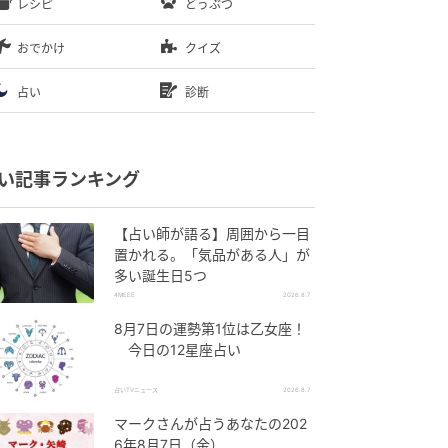
レシピ
どうぶつ
おでかけ
クイズ
占い
診断
い記事ランキング
【占い師が語る】周囲から一目
置かれる。「気品がある人」が
多い誕生日5つ
4MEEE
2026.8.7
8月7日の運勢第1位は乙女座！
今日の12星座占い
占いTVニュース
2026.8.7
マークさんが占うあなたの202
6年8月7日（金）