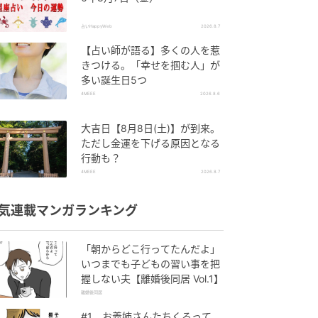
占いHappyWeb
2026.8.7
【占い師が語る】多くの人を惹
きつける。「幸せを掴む人」が
多い誕生日5つ
4MEEE
2026.8.6
大吉日【8月8日(土)】が到来。
ただし金運を下げる原因となる
行動も？
4MEEE
2026.8.7
気連載マンガランキング
「朝からどこ行ってたんだよ」
いつまでも子どもの習い事を把
握しない夫【離婚後同居 Vol.1】
離婚後同居
#1 お義姉さんたちくるって、